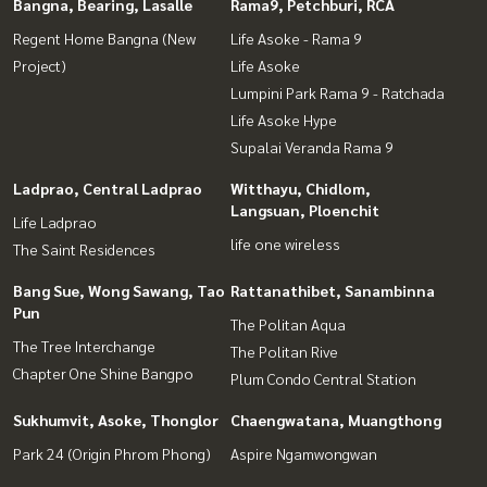
Bangna, Bearing, Lasalle
Rama9, Petchburi, RCA
Regent Home Bangna (New
Life Asoke - Rama 9
Project)
Life Asoke
Lumpini Park Rama 9 - Ratchada
Life Asoke Hype
Supalai Veranda Rama 9
Ladprao, Central Ladprao
Witthayu, Chidlom,
Langsuan, Ploenchit
Life Ladprao
life one wireless
The Saint Residences
Bang Sue, Wong Sawang, Tao
Rattanathibet, Sanambinna
Pun
The Politan Aqua
The Tree Interchange
The Politan Rive
Chapter One Shine Bangpo
Plum Condo Central Station
Sukhumvit, Asoke, Thonglor
Chaengwatana, Muangthong
Park 24 (Origin Phrom Phong)
Aspire Ngamwongwan