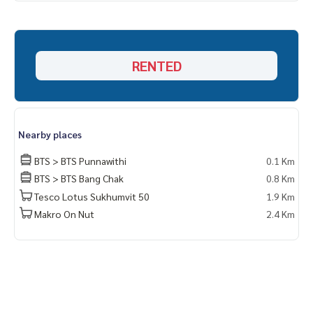
RENTED
Nearby places
BTS > BTS Punnawithi
0.1 Km
BTS > BTS Bang Chak
0.8 Km
Tesco Lotus Sukhumvit 50
1.9 Km
Makro On Nut
2.4 Km