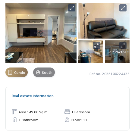
+12 Photos
Condo
South
Ref no. 2025100224423
Real estate information
Area : 45.00 Sq.m.
1 Bedroom
1 Bathroom
Floor : 11