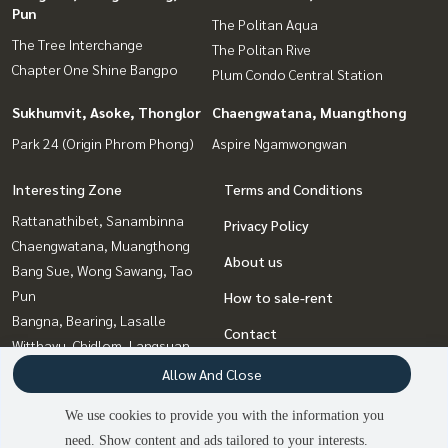
Pun
The Politan Aqua
The Tree Interchange
The Politan Rive
Chapter One Shine Bangpo
Plum Condo Central Station
Sukhumvit, Asoke, Thonglor
Chaengwatana, Muangthong
Park 24 (Origin Phrom Phong)
Aspire Ngamwongwan
Interesting Zone
Terms and Conditions
Rattanathibet, Sanambinna
Privacy Policy
Chaengwatana, Muangthong
About us
Bang Sue, Wong Sawang, Tao
Pun
How to sale-rent
Bangna, Bearing, Lasalle
Contact
Witthayu, Chidlom, Langsuan,
Ploenchit
Allow And Close
Sukhumvit, Asoke, Thonglor
We use cookies to provide you with the information you
Ladprao, Central Ladprao
need. Show content and ads tailored to your interests.
3
people are viewing
Rama9, Petchburi, RCA