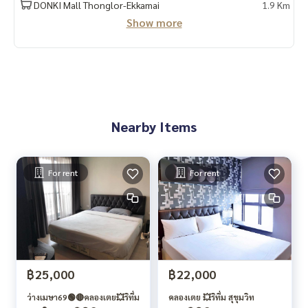
DONKI Mall Thonglor-Ekkamai
1.9 Km
Show more
Nearby Items
For rent
For rent
฿25,000
฿22,000
ว่างเมษา69🟢🔴คลองเตย💥ริทึ่ม
คลองเตย 💥ริทึ่ม สุขุมวิท