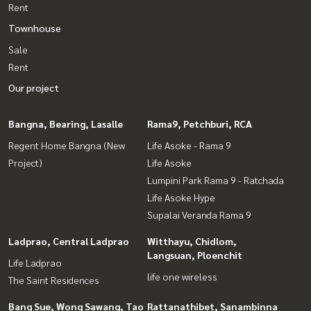
Rent
Townhouse
Sale
Rent
Our project
Bangna, Bearing, Lasalle
Rama9, Petchburi, RCA
Regent Home Bangna (New
Life Asoke - Rama 9
Project)
Life Asoke
Lumpini Park Rama 9 - Ratchada
Life Asoke Hype
Supalai Veranda Rama 9
Ladprao, Central Ladprao
Witthayu, Chidlom,
Langsuan, Ploenchit
Life Ladprao
life one wireless
The Saint Residences
Bang Sue, Wong Sawang, Tao
Rattanathibet, Sanambinna