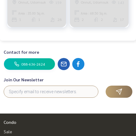
Onnut, Udomsuk
Onnut, Udomsuk
159
143
Area : 35.00 Sq.m.
Area : 68.50 Sq.m.
1
1
28
2
2
17
Contact for more
088-636-2624
Join Our Newsletter
Condo
Sale