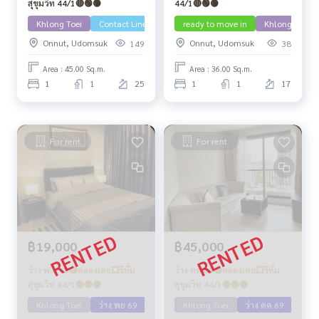
สุขุมวิท 44/1🔴🟢🟡
44/1🔴🟢🟡
Khlong Toei
Contact Line
ว่าง เมย 69
ready to move in
Khlong Toei
Onnut, Udomsuk
Onnut, Udomsuk
149
38
Area : 45.00 Sq.m.
Area : 36.00 Sq.m.
1
1
25
1
1
17
For rent
For rent
฿19,000
฿45,000
ว่าง พ.ย 69🔴คลองเตย💥ริทึ่ม
ว่าง ตค 69🔴คลองเตย💥ริทึ่ม
สุขุมวิท 44/1🔴🟢🟡
สุขุมวิท 44/1🔴🟢🟡
Khlong Toei
ว่าง พย 69
Khlong Toei
ว่าง ตค 69