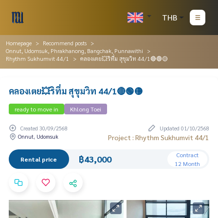
THB
Homepage
Recommend posts
Onnut, Udomsuk, Phrakhanong, Bangchak, Punnawithi
Rhythm Sukhumvit 44/1
คลองเตย💥ริทึ่ม สุขุมวิท 44/1🔴🟢🟡
คลองเตย💥ริทึ่ม สุขุมวิท 44/1🔴🟢🟡
ready to move in
Khlong Toei
Created 30/09/2568
Updated 01/10/2568
Onnut, Udomsuk
Project : Rhythm Sukhumvit 44/1
Contract
฿43,000
Rental price
12 Month