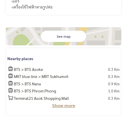
-แอร์
-เครื่องใช้ไฟฟ้าตามรูปค่ะ
See map
Nearby places
BTS > BTS Asoke
0.3 Km
MRT blue line > MRT Sukhumvit
0.3 Km
BTS > BTS Nana
0.9 Km
BTS > BTS Phrom Phong
1.0 Km
Terminal21 Asok Shopping Mall
0.3 Km
Show more