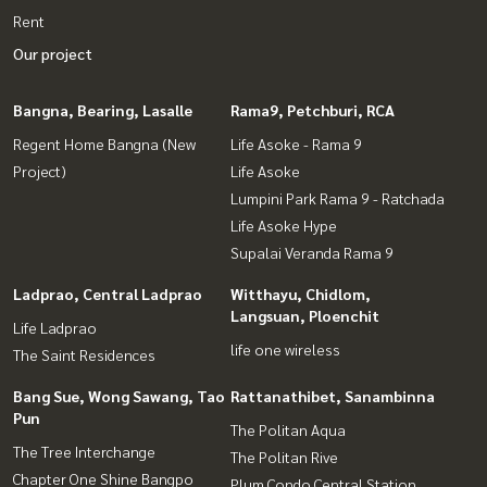
Rent
Our project
Bangna, Bearing, Lasalle
Rama9, Petchburi, RCA
Regent Home Bangna (New
Life Asoke - Rama 9
Project)
Life Asoke
Lumpini Park Rama 9 - Ratchada
Life Asoke Hype
Supalai Veranda Rama 9
Ladprao, Central Ladprao
Witthayu, Chidlom,
Langsuan, Ploenchit
Life Ladprao
life one wireless
The Saint Residences
Bang Sue, Wong Sawang, Tao
Rattanathibet, Sanambinna
Pun
The Politan Aqua
The Tree Interchange
The Politan Rive
Chapter One Shine Bangpo
Plum Condo Central Station