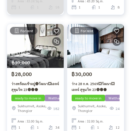
Area : 43.24 Sq.m.
Area : 43.20 Sq.m.
1
1
18
1
1
8
For rent
For rent
฿30,000
฿28,000
฿30,000
ว่างพร้อมเข้าอยู่🔴วัฒนา💥เอดจ์
ว่าง 28 ก.ค. 2569💥วัฒนา💥
สุขุมวิท 23🔴🟢🟡
เอดจ์ สุขุมวิท 23🔴🟢🟡
ready to move in
Watthana
ready to move in
Watthana
Sukhumvit, Asoke,
Sukhumvit, Asoke,
182
24
Thonglor
Thonglor
Area : 32.00 Sq.m.
Area : 32.00 Sq.m.
1
1
34
1
1
12