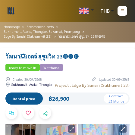
THB
Homepage
Recommend posts
Sukhumvit, Asoke, Thonglor, Eakamai, Prompong
Edge By Sansiri (Sukhumvit 23)
วัฒนา💥เอดจ์ สุขุมวิท 23🔴🟢🟡
วัฒนา💥เอดจ์ สุขุมวิท 23🔴🟢🟡
ready to move in
Watthana
Created 30/09/2568
Updated 30/09/2568
Sukhumvit, Asoke, Thonglor
Project : Edge By Sansiri (Sukhumvit 23)
Contract
฿26,500
Rental price
12 Month