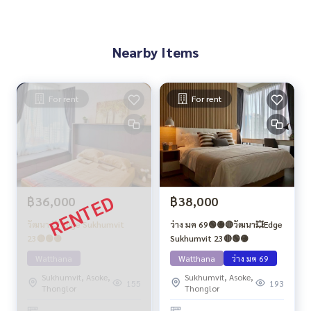
Nearby Items
For rent
For rent
฿36,000
฿38,000
วัฒนา 💥 Edge Sukhumvit
ว่าง มค 69🟢🟡🔴วัฒนา💥Edge
23🔴🟢🟡
Sukhumvit 23🔴🟢🟡
Watthana
Watthana
ว่าง มค 69
Sukhumvit, Asoke,
Sukhumvit, Asoke,
155
193
Thonglor
Thonglor