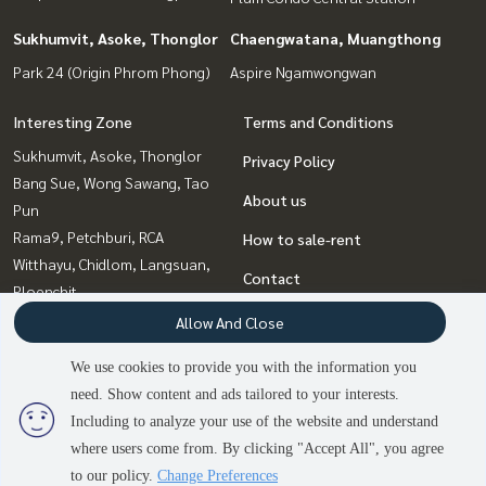
Sukhumvit, Asoke, Thonglor
Chaengwatana, Muangthong
Park 24 (Origin Phrom Phong)
Aspire Ngamwongwan
Interesting Zone
Terms and Conditions
Sukhumvit, Asoke, Thonglor
Privacy Policy
Bang Sue, Wong Sawang, Tao
About us
Pun
Rama9, Petchburi, RCA
How to sale-rent
Witthayu, Chidlom, Langsuan,
Contact
Ploenchit
Chaengwatana, Muangthong
Allow And Close
Ladprao, Central Ladprao
We use cookies to provide you with the information you
Bangna, Bearing, Lasalle
need. Show content and ads tailored to your interests.
2
people are viewing
Rattanathibet, Sanambinna
Including to analyze your use of the website and understand
where users come from. By clicking "Accept All", you agree
Contact us
Power by
Livinginsider.com
to our policy.
Change Preferences