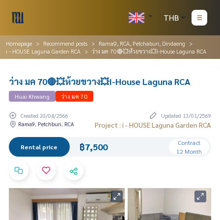
THB
Homepage
Recommend posts
Rama9, RCA, Petchaburi, Dindaeng
i - HOUSE Laguna Garden RCA
ว่าง มค 70🔴💥ห้วยขวาง💥I-House Laguna RCA
ว่าง มค 70🔴💥ห้วยขวาง💥I-House Laguna RCA
Huai Khwang
ว่าง มค 70
Created 20/04/2566
Updated 13/01/2569
Rama9, Petchburi, RCA
Project : i - HOUSE Laguna Garden RCA
Contract
฿7,500
Rental price
12 Month