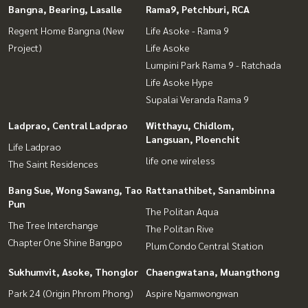
Bangna, Bearing, Lasalle
Rama9, Petchburi, RCA
Regent Home Bangna (New
Life Asoke - Rama 9
Project)
Life Asoke
Lumpini Park Rama 9 - Ratchada
Life Asoke Hype
Supalai Veranda Rama 9
Ladprao, Central Ladprao
Witthayu, Chidlom,
Langsuan, Ploenchit
Life Ladprao
life one wireless
The Saint Residences
Bang Sue, Wong Sawang, Tao
Rattanathibet, Sanambinna
Pun
The Politan Aqua
The Tree Interchange
The Politan Rive
Chapter One Shine Bangpo
Plum Condo Central Station
Sukhumvit, Asoke, Thonglor
Chaengwatana, Muangthong
Park 24 (Origin Phrom Phong)
Aspire Ngamwongwan