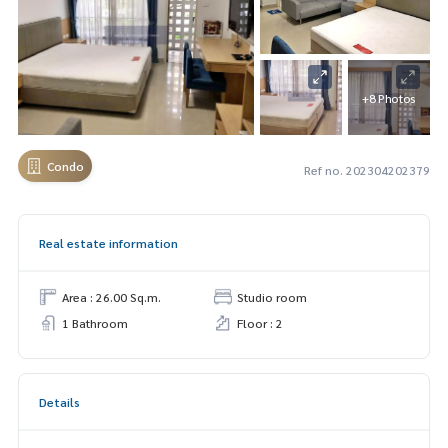
+8 Photos
Condo
Ref no. 202304202379
Real estate information
Area : 26.00 Sq.m.
Studio room
1 Bathroom
Floor : 2
Details