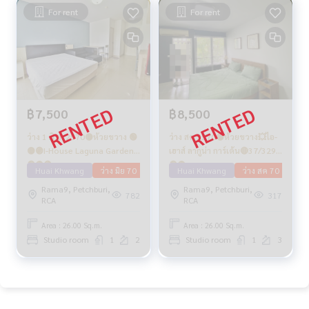
For rent
For rent
฿7,500
฿8,500
ว่าง 1 มิ.ย. 2570🟡ห้วยขวาง 🟢
ว่าง สค 2570🟡ห้วยขวาง💥ไอ-
🟡🟣I-House Laguna Garden
เฮาส์ ลากูน่า การ์เด้น🔴37/329
🟢🟡🟣
🟢🟡
Huai Khwang
ว่าง มิย 70
Huai Khwang
ว่าง สค 70
Rama9, Petchburi,
Rama9, Petchburi,
782
317
RCA
RCA
Area : 26.00 Sq.m.
Area : 26.00 Sq.m.
Studio room
1
2
Studio room
1
3