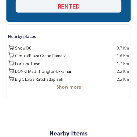
RENTED
Nearby places
Show DC
0.7 Km
CentralPlaza Grand Rama 9
1.6 Km
FortuneTown
1.7 Km
DONKI Mall Thonglor-Ekkamai
2.2 Km
Big C Extra Ratchadapisek
2.2 Km
Show more
Nearby Items