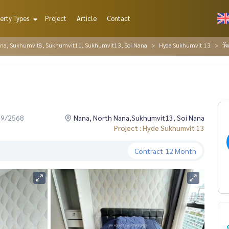
erty Types
Project
Article
Contact
ana, Sukhumvit8, Sukhumvit11, Sukhumvit13, Soi Nana
Hyde Sukhumvit 13
วั
09/2568
Nana, North Nana,Sukhumvit13, Soi Nana
Project : Hyde Sukhumvit 13
Contract
12 Month