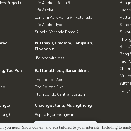
ew Project)
Life Asoke - Rama 9
Bangn
Life Asoke
Ladpr
Lumpini Park Rama 9 - Ratchada
Ratta
Life Asoke Hype
Sana
Supalai Veranda Rama 9
Sukhu
Thong
prao
Witthayu, Chidlom, Langsuan,
Rama9
Ploenchit
Bang 
life one wireless
Tao P
Chaen
ng, Tao Pun
Rattanathibet, Sanambinna
Muan
The Politan Aqua
Wittha
gpo
The Politan Rive
Langs
Plum Condo Central Station
onglor
Chaengwatana, Muangthong
Phong)
Aspire Ngamwongwan
3
people are viewing
n you need. Show content and ads tailored to your interests. Including to anal