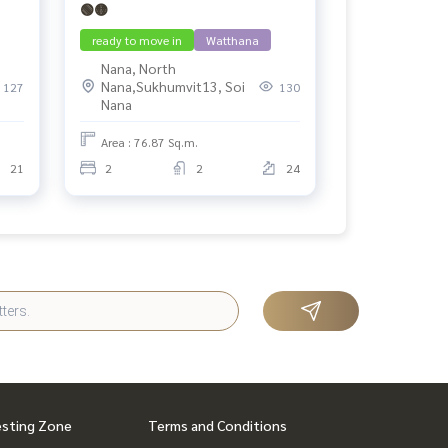
🟢🟡
ready to move in
Watthana
Nana, North
Nana,Sukhumvit13, Soi
127
130
Nana
Area : 76.87 Sq.m.
21
2
2
24
esting Zone
Terms and Conditions