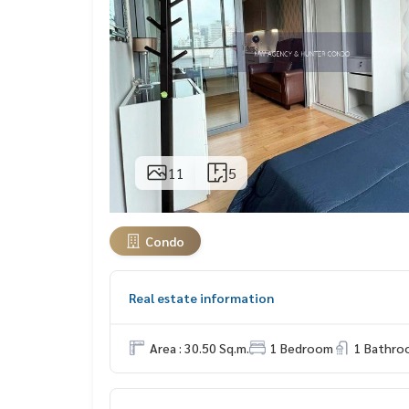
11
5
Condo
Real estate information
Area : 30.50 Sq.m.
1 Bedroom
1 Bathro