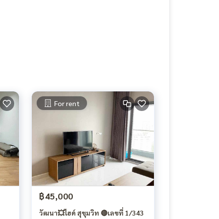
For rent
฿45,000
วัฒนา💥ไฮด์ สุขุมวิท 🔴เลขที่ 1/343