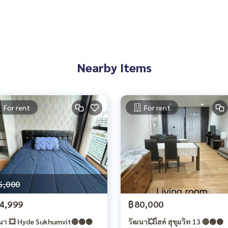
Nearby Items
For rent
For rent
5,000
4,999
฿80,000
นา 💥 Hyde Sukhumvit🔴🟢🟡
วัฒนา💥ไฮด์ สุขุมวิท 13 🔴🟢🟡