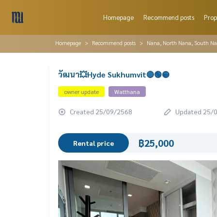
Homepage
Recommend posts
Prop
Homepage
Recommend posts
Nana, North Nana, South N
วัฒนา💥Hyde Sukhumvit🔴🟢🟡
owner update
Watthana
Created 25/09/2568
Updated 25/
฿25,000
Rental price