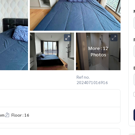
More : 12
Photos
Ref no.
2024071016916
om
Floor : 16