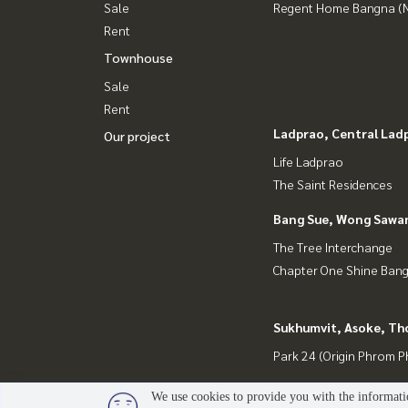
Sale
Regent Home Bangna (N
Rent
Townhouse
Sale
Rent
Ladprao, Central Lad
Our project
Life Ladprao
The Saint Residences
Bang Sue, Wong Sawa
The Tree Interchange
Chapter One Shine Ban
Sukhumvit, Asoke, Th
Park 24 (Origin Phrom 
We use cookies to provide you with the informatio