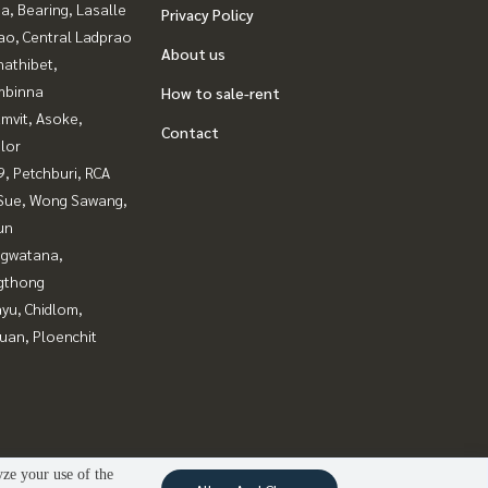
a, Bearing, Lasalle
Privacy Policy
ao, Central Ladprao
About us
nathibet,
mbinna
How to sale-rent
mvit, Asoke,
Contact
lor
, Petchburi, RCA
Sue, Wong Sawang,
un
gwatana,
gthong
yu, Chidlom,
uan, Ploenchit
yze your use of the