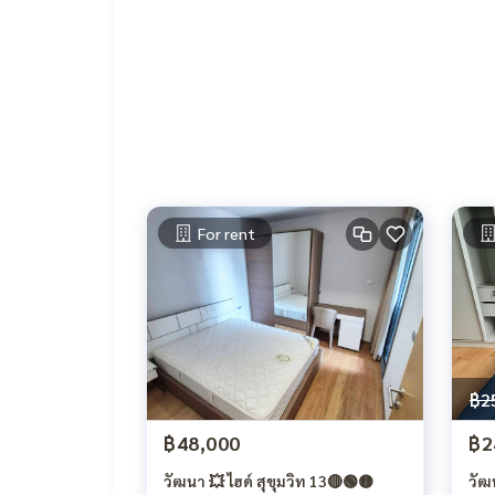
For rent
฿2
฿48,000
฿2
วัฒนา 💥 ไฮด์ สุขุมวิท 13🔴🟢🟡
วัฒ