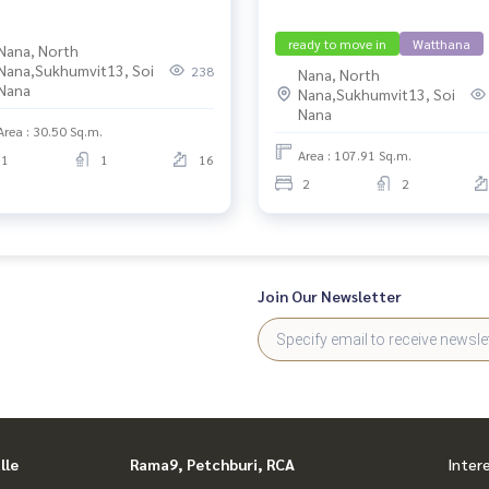
ready to move in
Watthana
Nana, North
Nana,Sukhumvit13, Soi
238
Nana, North
Nana
Nana,Sukhumvit13, Soi
Nana
Area : 30.50 Sq.m.
Area : 107.91 Sq.m.
1
1
16
2
2
Join Our Newsletter
lle
Rama9, Petchburi, RCA
Inter