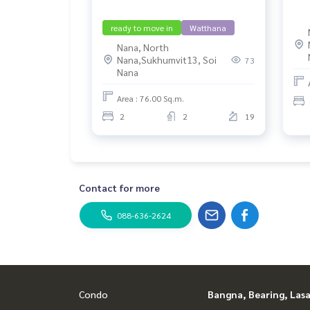
ready to move in
Watthana
Nana, North
Nana,Sukhumvit13, Soi
73
Nana
Area : 76.00 Sq.m.
2
2
19
Contact for more
088-636-2624
Condo
Bangna, Bearing, Lasa