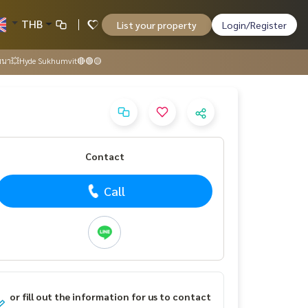
THB
List your property
Login/Register
ฒนา💥Hyde Sukhumvit🔴🟢🟡
Contact
Call
or fill out the information for us to contact