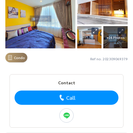
+16 Photos
Condo
Ref no. 202309069379
Contact
Call