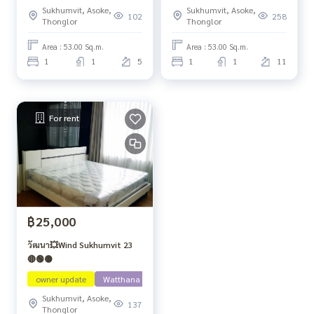
Sukhumvit, Asoke,
Sukhumvit, Asoke,
102
258
Thonglor
Thonglor
Area : 53.00 Sq.m.
Area : 53.00 Sq.m.
1
1
5
1
1
11
For rent
฿25,000
วัฒนา💥Wind Sukhumvit 23
🔴🟢🟡
owner update
Watthana
Sukhumvit, Asoke,
137
Thonglor