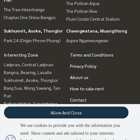
The Politan Aqua
The Tree Interchange
The Politan Rive
Chapter One Shine Bangpo
Plum Condo Central Station
Sukhumvit, Asoke, Thonglor
Chaengwatana, Muangthong
Park 24 (Origin Phrom Phong)
Aspire Ngamwongwan
Interesting Zone
Terms and Conditions
Ladprao, Central Ladprao
Privacy Policy
Bangna, Bearing, Lasalle
About us
Sukhumvit, Asoke, Thonglor
Bang Sue, Wong Sawang, Tao
How to sale-rent
Pun
Contact
Rattanathibet, Sanambinna
Rama9, Petchburi, RCA
Allow And Close
Chaengwatana, Muangthong
We use cookies to provide you with the information you
Witthayu, Chidlom, Langsuan,
need. Show content and ads tailored to your interests.
2
people are viewing
Ploenchit