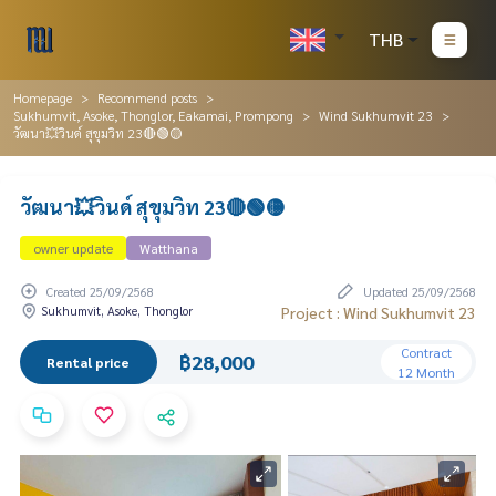
THB
Homepage
Recommend posts
Sukhumvit, Asoke, Thonglor, Eakamai, Prompong
Wind Sukhumvit 23
วัฒนา💥วินด์ สุขุมวิท 23🔴🟢🟡
วัฒนา💥วินด์ สุขุมวิท 23🔴🟢🟡
owner update
Watthana
Created 25/09/2568
Updated 25/09/2568
Sukhumvit, Asoke, Thonglor
Project : Wind Sukhumvit 23
Contract
฿28,000
Rental price
12 Month