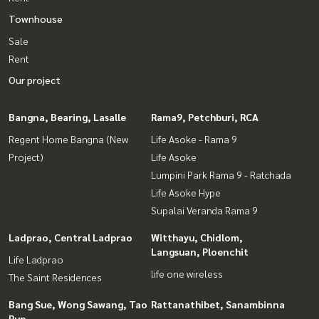
Townhouse
Sale
Rent
Our project
Bangna, Bearing, Lasalle
Rama9, Petchburi, RCA
Regent Home Bangna (New
Life Asoke - Rama 9
Project)
Life Asoke
Lumpini Park Rama 9 - Ratchada
Life Asoke Hype
Supalai Veranda Rama 9
Ladprao, Central Ladprao
Witthayu, Chidlom,
Langsuan, Ploenchit
Life Ladprao
life one wireless
The Saint Residences
Bang Sue, Wong Sawang, Tao
Rattanathibet, Sanambinna
Pun