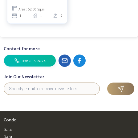
Area : 52.00 Sq.m.
1
1
9
Contact for more
088-636-2624
Join Our Newsletter
Condo
Sale
Rent