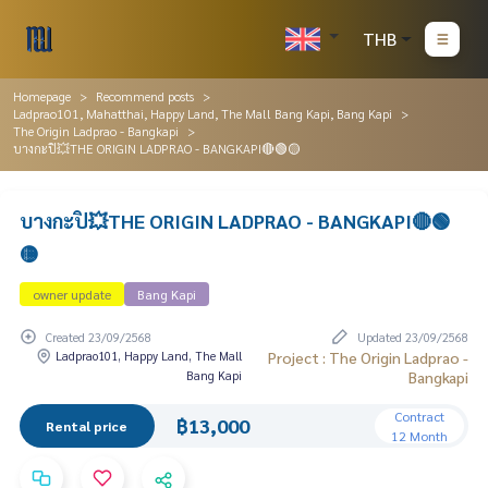
THB
Homepage
Recommend posts
Ladprao101, Mahatthai, Happy Land, The Mall Bang Kapi, Bang Kapi
The Origin Ladprao - Bangkapi
บางกะปิ💥THE ORIGIN LADPRAO - BANGKAPI🔴🟢🟡
บางกะปิ💥THE ORIGIN LADPRAO - BANGKAPI🔴🟢
🟡
owner update
Bang Kapi
Created 23/09/2568
Updated 23/09/2568
Ladprao101, Happy Land, The Mall
Project : The Origin Ladprao -
Bang Kapi
Bangkapi
Contract
฿13,000
Rental price
12 Month