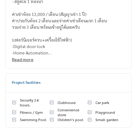
- สตูดิโอ 1 ห้องน้ำ
ค่าเช่าห้อง 13,000 / เดือน (สัญญาเช่า 1 ปี)
ค่าประกันห้อง 2 เดือน และจ่ายค่าเช่าเดือนแรก 1 เดือน
รวมจ่าย 3 เดือน พร้อมเข้าอยู่ได้เลยครับ
(เฟอร์นิเจอร์ครบ+เครื่องใช้ไฟฟ้า)
-Digital door lock
-Home Automation
-Walk-in closet
Read more
-ก๊อกอ่างล้างจาน
-เครื่องดูดควัน
-เครื่องปรับอากาศ 12,000 BTU 1 รายการ
Project facilities
-ฉากกั้นอาบน้ำ
-ชั้นวางทีวี
-ชุดครัว
Security 24
Clubhouse
Car park
-ชุดโต๊ะเครื่องแป้ง
hours.
Convenience
-ตู้รองเท้า
Fitness / Gym
Playground
store
-เตาไฟฟ้า
Swimming Pool
Children's pool
Small garden
-เตียงนอน 5 ฟุต
-โต๊ะทำงาน
-อ่างล้างจาน