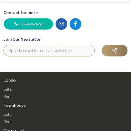
Contact for more
088-636-2624
Join Our Newsletter
Condo
Sale
Rent
Townhouse
Sale
Rent
Our project