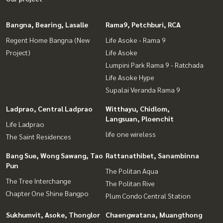
Bangna, Bearing, Lasalle
Rama9, Petchburi, RCA
Regent Home Bangna (New
Life Asoke - Rama 9
Project)
Life Asoke
Lumpini Park Rama 9 - Ratchada
Life Asoke Hype
Supalai Veranda Rama 9
Ladprao, Central Ladprao
Witthayu, Chidlom,
Langsuan, Ploenchit
Life Ladprao
life one wireless
The Saint Residences
Bang Sue, Wong Sawang, Tao
Rattanathibet, Sanambinna
Pun
The Politan Aqua
The Tree Interchange
The Politan Rive
Chapter One Shine Bangpo
Plum Condo Central Station
Sukhumvit, Asoke, Thonglor
Chaengwatana, Muangthong