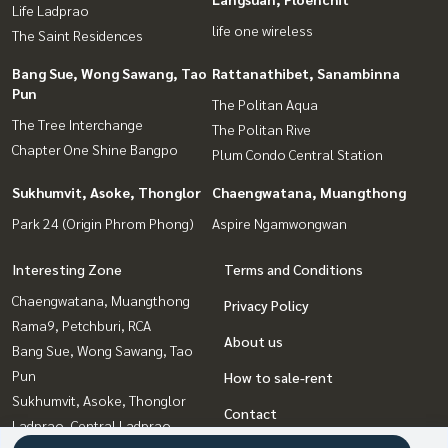
Life Ladprao
life one wireless
The Saint Residences
Bang Sue, Wong Sawang, Tao
Rattanathibet, Sanambinna
Pun
The Politan Aqua
The Tree Interchange
The Politan Rive
Chapter One Shine Bangpo
Plum Condo Central Station
Sukhumvit, Asoke, Thonglor
Chaengwatana, Muangthong
Park 24 (Origin Phrom Phong)
Aspire Ngamwongwan
Interesting Zone
Terms and Conditions
Chaengwatana, Muangthong
Privacy Policy
Rama9, Petchburi, RCA
About us
Bang Sue, Wong Sawang, Tao
Pun
How to sale-rent
Sukhumvit, Asoke, Thonglor
Contact
Ladprao, Central Ladprao