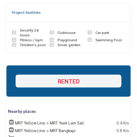
-ทีวี
-แอร์ 2 ตัว
Project facilities
-เตาไฟฟ้า
-ไมโครเวฟ
-Hood ดูดควัน
Security 24
Clubhouse
Car park
-ตู้เย็น
hours.
Fitness / Gym
Playground
Swimming Pool
-ไมโครเวฟ
Children's pool
Small garden
-เครื่องซักผ้า
RENTED
Nearby places
MRT Yellow Line > MRT Yaek Lam Sali
0.4 Km
MRT Yellow Line > MRT Bangkapi
0.8 Km