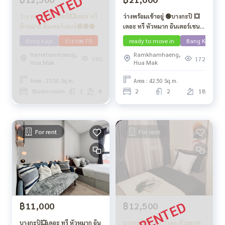
ว่าง กพ 70 บางกะปิ💥เดอะ ทรี
ว่างพร้อมเข้าอยู่ 🟢บางกะปิ 💥
หัวหมาก อินเตอร์เชนจ์🔴🟢🟡
เดอะ ทรี หัวหมาก อินเตอร์เชน
จ์🔴🟢🟡
Bang Kapi
ว่าง กพ 70
ready to move in
Bang Kapi
Ramkhamhaeng,
Ramkhamhaeng,
190
172
Hua Mak
Hua Mak
Area : 23.00 Sq.m.
Area : 42.50 Sq.m.
Studio room
1
8
2
2
18
For rent
For rent
฿11,000
฿12,500
บางกะปิ💥เดอะ ทรี หัวหมาก อิน
บางกะปิ💥The Tree หัวหมาก