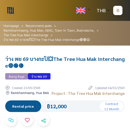
THB
Homepage
Recommend posts
Ramkhamhaeng, Hua Mak, ABAC, Town In Town, Bodindecha,
The Tree Hua Mak Interchange
ว่าง พย 69 บางกะปิ💥The Tree Hua Mak Interchange🔴🟢🟡
ว่าง พย 69 บางกะปิ💥The Tree Hua Mak Interchang
e🔴🟢🟡
Bang Kapi
ว่าง พย 69
Created 23/09/2568
Updated 04/03/2569
Ramkhamhaeng, Hua Mak
Project : The Tree Hua Mak Interchange
Contract
฿12,000
Rental price
12 Month