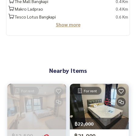
The Mall Bangkapi
0.4 Km
Makro Ladprao
0.4 Km
Tesco Lotus Bangkapi
0.6 Km
Show more
Nearby Items
For rent
For rent
฿22,000
฿12,500
฿21,000