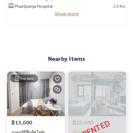
Phaetpanya Hospital
2.0 Km
Show more
Nearby Items
For rent
For rent
฿13,000
฿13,000
บางกะปิ💥โมดิซ ไรห์ม
🟡🔴🟢บางกะปิ💥Modiz