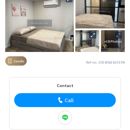
+18 Photos
Condo
Ref no. 2024042415158
Contact
Call