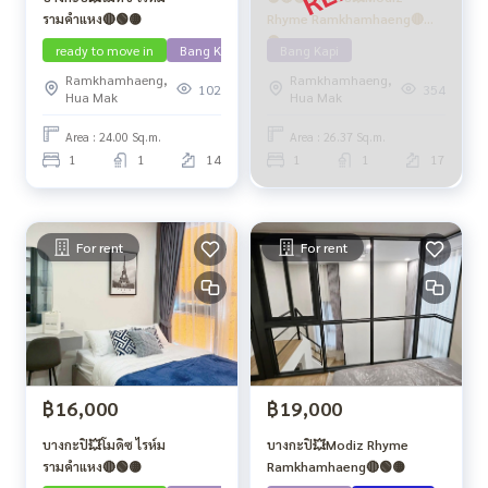
รามคำแหง🔴🟢🟡
Rhyme Ramkhamhaeng🔴🟢
🟡
ready to move in
Bang Kapi
Bang Kapi
Ramkhamhaeng,
Ramkhamhaeng,
102
354
Hua Mak
Hua Mak
Area : 24.00 Sq.m.
Area : 26.37 Sq.m.
1
1
14
1
1
17
For rent
For rent
฿16,000
฿19,000
บางกะปิ💥โมดิซ ไรห์ม
บางกะปิ💥Modiz Rhyme
รามคำแหง🔴🟢🟡
Ramkhamhaeng🔴🟢🟡