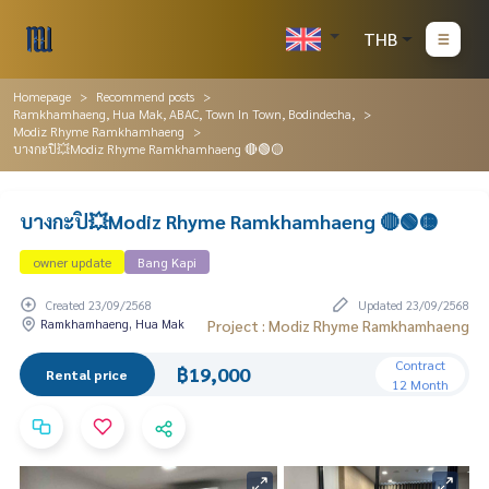
THB
Homepage
Recommend posts
Ramkhamhaeng, Hua Mak, ABAC, Town In Town, Bodindecha,
Modiz Rhyme Ramkhamhaeng
บางกะปิ💥Modiz Rhyme Ramkhamhaeng 🔴🟢🟡
บางกะปิ💥Modiz Rhyme Ramkhamhaeng 🔴🟢🟡
owner update
Bang Kapi
Created 23/09/2568
Updated 23/09/2568
Ramkhamhaeng, Hua Mak
Project : Modiz Rhyme Ramkhamhaeng
Contract
฿19,000
Rental price
12 Month