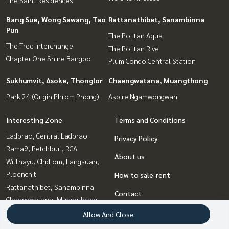
Bang Sue, Wong Sawang, Tao
Rattanathibet, Sanambinna
Pun
The Politan Aqua
The Tree Interchange
The Politan Rive
Chapter One Shine Bangpo
Plum Condo Central Station
Sukhumvit, Asoke, Thonglor
Chaengwatana, Muangthong
Park 24 (Origin Phrom Phong)
Aspire Ngamwongwan
Interesting Zone
Terms and Conditions
Ladprao, Central Ladprao
Privacy Policy
Rama9, Petchburi, RCA
About us
Witthayu, Chidlom, Langsuan,
Ploenchit
How to sale-rent
Rattanathibet, Sanambinna
Contact
Chaengwatana, Muangthong
Sukhumvit, Asoke, Thonglor
Allow And Close
Bangna, Bearing, Lasalle