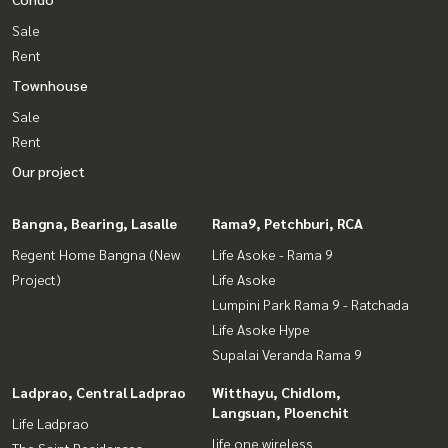
Sale
Rent
Townhouse
Sale
Rent
Our project
Bangna, Bearing, Lasalle
Rama9, Petchburi, RCA
Regent Home Bangna (New
Life Asoke - Rama 9
Project)
Life Asoke
Lumpini Park Rama 9 - Ratchada
Life Asoke Hype
Supalai Veranda Rama 9
Ladprao, Central Ladprao
Witthayu, Chidlom,
Langsuan, Ploenchit
Life Ladprao
life one wireless
The Saint Residences