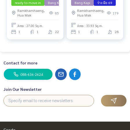
ready to move in
Bang Kapi
Bang Kapi
ว่าง มิย 69
Ramkhamhaeng,
Ramkhamhaeng,
85
179
Hua Mak
Hua Mak
Area : 27.00 Sq.m.
Area : 33.93 Sq.m.
1
1
22
1
1
28
Contact for more
088-636-2624
Join Our Newsletter
Condo