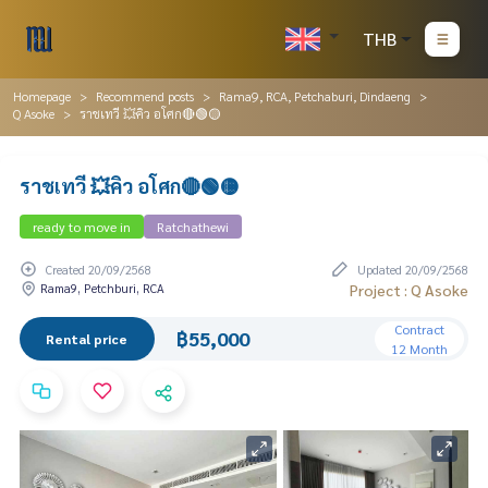
THB
Homepage
Recommend posts
Rama9, RCA, Petchaburi, Dindaeng
Q Asoke
ราชเทวี 💥คิว อโศก🔴🟢🟡
ราชเทวี 💥คิว อโศก🔴🟢🟡
ready to move in
Ratchathewi
Created 20/09/2568
Updated 20/09/2568
Rama9, Petchburi, RCA
Project : Q Asoke
Contract
฿55,000
Rental price
12 Month