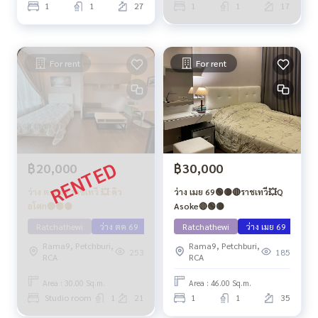
1
1
27
1
1
17
For rent
For rent
฿20,000
฿30,000
ว่าง ต.ค 69 ราชเทวี 💥 คิว
ว่าง เมย 69🟢🟡🔴ราชเทวี💥Q
อโศก🔴🟢🟡
Asoke🔴🟢🟡
Ratchathewi
ว่าง ตค 69
Ratchathewi
ว่าง เมย 69
Rama9, Petchburi,
Rama9, Petchburi,
253
185
RCA
RCA
Area : 30.00 Sq.m.
Area : 46.00 Sq.m.
Studio room
1
21
1
1
35