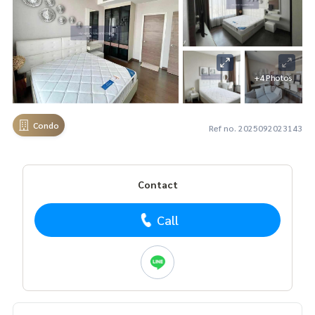
+4 Photos
Condo
Ref no. 2025092023143
Contact
Call