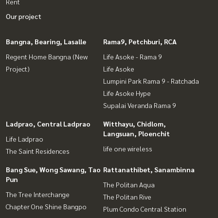
Rent
Our project
Bangna, Bearing, Lasalle
Rama9, Petchburi, RCA
Regent Home Bangna (New
Life Asoke - Rama 9
Project)
Life Asoke
Lumpini Park Rama 9 - Ratchada
Life Asoke Hype
Supalai Veranda Rama 9
Ladprao, Central Ladprao
Witthayu, Chidlom,
Langsuan, Ploenchit
Life Ladprao
life one wireless
The Saint Residences
Bang Sue, Wong Sawang, Tao
Rattanathibet, Sanambinna
Pun
The Politan Aqua
The Tree Interchange
The Politan Rive
Chapter One Shine Bangpo
Plum Condo Central Station