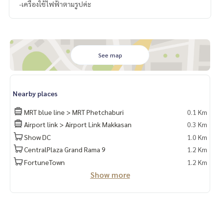
-เครื่องใช้ไฟฟ้าตามรูปค่ะ
See map
Nearby places
MRT blue line > MRT Phetchaburi
0.1 Km
Airport link > Airport Link Makkasan
0.3 Km
Show DC
1.0 Km
CentralPlaza Grand Rama 9
1.2 Km
FortuneTown
1.2 Km
Show more