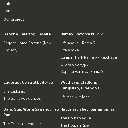
Sale
Rent
Our project
Bangna, Bearing, Lasalle
Rama9, Petchburi, RCA
Regent Home Bangna (New
Life Asoke - Rama 9
Project)
Life Asoke
Lumpini Park Rama 9 - Ratchada
Life Asoke Hype
Supalai Veranda Rama 9
Ladprao, Central Ladprao
Witthayu, Chidlom,
Langsuan, Ploenchit
Life Ladprao
life one wireless
The Saint Residences
Bang Sue, Wong Sawang, Tao
Rattanathibet, Sanambinna
Pun
The Politan Aqua
The Tree Interchange
The Politan Rive