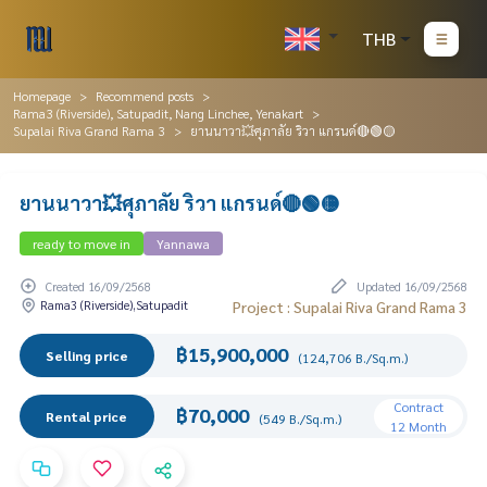
THB
Homepage
Recommend posts
Rama3 (Riverside), Satupadit, Nang Linchee, Yenakart
Supalai Riva Grand Rama 3
ยานนาวา💥ศุภาลัย ริวา แกรนด์🔴🟢🟡
ยานนาวา💥ศุภาลัย ริวา แกรนด์🔴🟢🟡
ready to move in
Yannawa
Created 16/09/2568
Updated 16/09/2568
Rama3 (Riverside),Satupadit
Project : Supalai Riva Grand Rama 3
฿15,900,000
Selling price
(124,706 B./Sq.m.)
Contract
฿70,000
Rental price
(549 B./Sq.m.)
12 Month