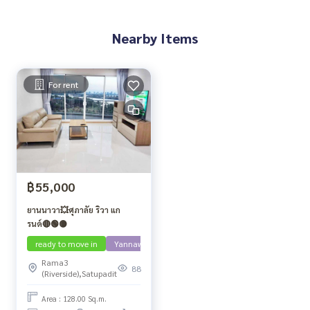
Nearby Items
For rent
฿55,000
ยานนาวา💥ศุภาลัย ริวา แก
รนด์🔴🟢🟡
ready to move in
Yannawa
Rama3
88
(Riverside),Satupadit
Area : 128.00 Sq.m.