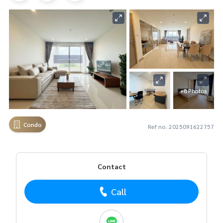
+8 Photos
Condo
Ref no. 2025091622757
Contact
Call