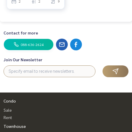
2
2
9
Contact for more
088-636-2624
Join Our Newsletter
Condo
Sale
Rent
Townhouse