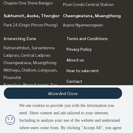
Chapter One Shine Bangpo
Plum Condo Central Station
Sukhumvit, Asoke, Thonglor
Chaengwatana, Muangthong
Park 24 (Origin Phrom Phong)
Aspire Ngamwongwan
Interesting Zone
Terms and Conditions
Rattanathibet, Sanambinna
Privacy Policy
Ladprao, Central Ladprao
About us
Chaengwatana, Muangthong
Witthayu, Chidlom, Langsuan,
How to sale-rent
Ploenchit
Contact
Bang Sue, Wong Sawang, Tao
Pun
Allow And Close
Bangna, Bearing, Lasalle
We use cookies to provide you with the information you
Rama9, Petchburi, RCA
need. Show content and ads tailored to your interests.
2
people are viewing
Sukhumvit, Asoke, Thonglor
Including to analyze your use of the website and understand
where users come from. By clicking "Accept All", you agree
Contact us