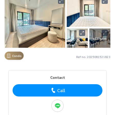
+7 Photos
Condo
Ref no. 2025081521823
Contact
Call