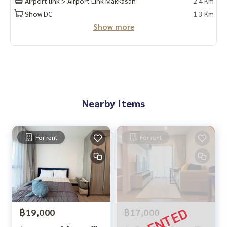
Airport link > Airport Link Makkasan
2.4 Km
Show DC
1.3 Km
Show more
Nearby Items
For rent
For rent
฿19,000
฿17,000