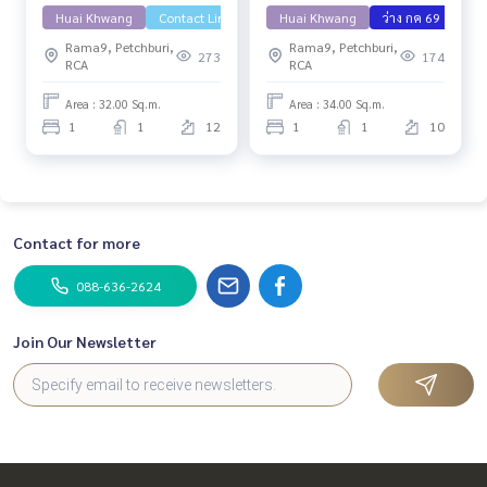
🟢🟡
Huai Khwang
Contact Line
ว่าง มิย 69
Huai Khwang
ว่าง กค 69
Rama9, Petchburi,
Rama9, Petchburi,
273
174
RCA
RCA
Area : 32.00 Sq.m.
Area : 34.00 Sq.m.
1
1
12
1
1
10
Contact for more
088-636-2624
Join Our Newsletter