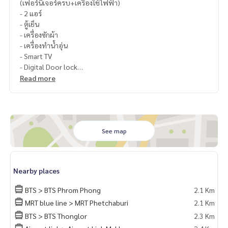
(เฟอร์นิเจอร์ครบ+เครื่องใช้ไฟฟ้า)
- 2 แอร์
- ตู้เย็น
- เครื่องซักผ้า
- เครื่องทำน้ำอุ่น
- Smart TV
- Digital Door lock
- ไมโครเวฟ
Read more
- เตาไฟฟ้า
- เครื่องดูดควัน
- เตียง
- ตู้
- โต๊ะเครื่องแป้ง
See map
- โซฟา
- โต๊ะทานอาหาร และเก้าอี้ 2 ตัว
Nearby places
BTS > BTS Phrom Phong
2.1 Km
MRT blue line > MRT Phetchaburi
2.1 Km
BTS > BTS Thonglor
2.3 Km