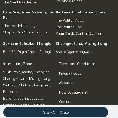
life one wireless
The Saint Residences
Bang Sue, Wong Sawang, Tao
Rattanathibet, Sanambinna
Pun
The Politan Aqua
The Tree Interchange
The Politan Rive
Chapter One Shine Bangpo
Plum Condo Central Station
Sukhumvit, Asoke, Thonglor
Chaengwatana, Muangthong
Park 24 (Origin Phrom Phong)
Aspire Ngamwongwan
Interesting Zone
Terms and Conditions
Sukhumvit, Asoke, Thonglor
Privacy Policy
Chaengwatana, Muangthong
About us
Witthayu, Chidlom, Langsuan,
Ploenchit
How to sale-rent
Bangna, Bearing, Lasalle
Contact
Ladprao, Central Ladprao
Rattanathibet, Sanambinna
Allow And Close
Bang Sue, Wong Sawang, Tao