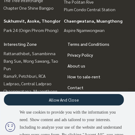
The Tree Interchange
The Politan Rive
Chapter One Shine Bangpo
Plum Condo Central Station
Sukhumvit, Asoke, Thonglor
Chaengwatana, Muangthong
Park 24 (Origin Phrom Phong)
Aspire Ngamwongwan
Interesting Zone
Terms and Conditions
Rattanathibet, Sanambinna
Privacy Policy
Bang Sue, Wong Sawang, Tao
About us
Pun
Rama9, Petchburi, RCA
How to sale-rent
Ladprao, Central Ladprao
Contact
Chaengwatana, Muangthong
Witthayu, Chidlom, Langsuan,
Allow And Close
Ploenchit
We use cookies to provide you with the information you
Sukhumvit, Asoke, Thonglor
need. Show content and ads tailored to your interests.
Bangna, Bearing, Lasalle
2
people are viewing
Including to analyze your use of the website and understand
where users come from. By clicking "Accept All", you agree