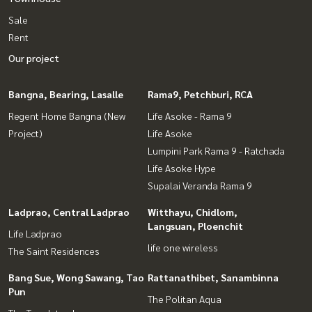
Sale
Rent
Our project
Bangna, Bearing, Lasalle
Rama9, Petchburi, RCA
Regent Home Bangna (New
Life Asoke - Rama 9
Project)
Life Asoke
Lumpini Park Rama 9 - Ratchada
Life Asoke Hype
Supalai Veranda Rama 9
Ladprao, Central Ladprao
Witthayu, Chidlom,
Langsuan, Ploenchit
Life Ladprao
life one wireless
The Saint Residences
Bang Sue, Wong Sawang, Tao
Rattanathibet, Sanambinna
Pun
The Politan Aqua