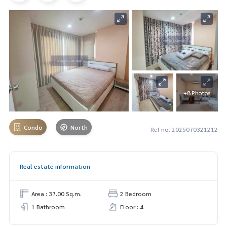
+8 Photos
Condo
North
Ref no. 2025070321212
Real estate information
Area : 37.00 Sq.m.
2 Bedroom
1 Bathroom
Floor : 4