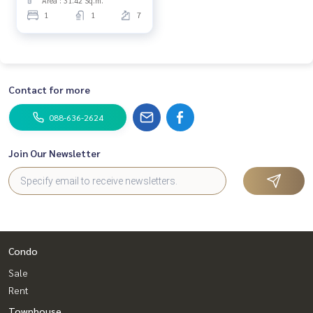
Area : 31.42 Sq.m.
1
1
7
Contact for more
088-636-2624
Join Our Newsletter
Condo
Sale
Rent
Townhouse