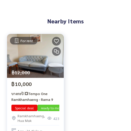
Nearby Items
For rent
฿12,000
฿10,000
บางกะปิ 💥Tempo One
Ramkhamhaeng - Rama 9
Special deal
ready to move in
Bang Kapi
Ramkhamhaeng,
423
Hua Mak