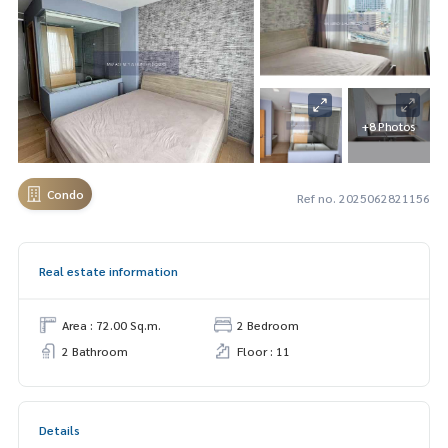
+8 Photos
Condo
Ref no. 2025062821156
Real estate information
Area : 72.00 Sq.m.
2 Bedroom
2 Bathroom
Floor : 11
Details