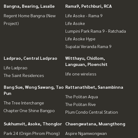
Bangna, Bearing, Lasalle
Rama9, Petchburi, RCA
Regent Home Bangna (New
Life Asoke - Rama 9
Project)
Life Asoke
Lumpini Park Rama 9 - Ratchada
Life Asoke Hype
Supalai Veranda Rama 9
Ladprao, Central Ladprao
Witthayu, Chidlom,
Langsuan, Ploenchit
Life Ladprao
life one wireless
The Saint Residences
Bang Sue, Wong Sawang, Tao
Rattanathibet, Sanambinna
Pun
The Politan Aqua
The Tree Interchange
The Politan Rive
Chapter One Shine Bangpo
Plum Condo Central Station
Sukhumvit, Asoke, Thonglor
Chaengwatana, Muangthong
Park 24 (Origin Phrom Phong)
Aspire Ngamwongwan