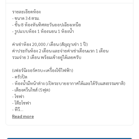
รายละเอียดห้อง
- ขนาด 34 ตรม.
- ชั้น 8 ห้องหันทิศตะวันออปเฉียงเหนือ
- รูปแบบห้อง 1 ห้องนอน 1 ห้องน้ำ
ค่าเช่าห้อง 20,000 / เดือน (สัญญาเช่า 1 ปี)
ค่าประกันห้อง 2 เดือน และจ่ายค่าเช่าเดือนแรก 1 เดือน
รวมจ่าย 3 เดือน พร้อมเข้าอยู่ได้เลยครับ
(เฟอร์นิเจอร์ครบ+เครื่องใช้ไฟฟ้า)
- ครัวปิด
- ห้องน้ำมีหน้าต่าง (เปิดระบายอากาศได้และได้รับแสงธรรมชาติ)
- เตียงควีนไซส์ (5ฟุต)
- โซฟา
- โต๊ะโซฟา
- ทีวี
- ตู้เย็น
Read more
- เครื่องซักผ้า (ใหม่)
- เตาทำอาหาร
- เครื่องดูดควัน