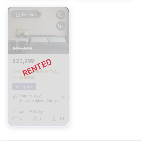
For rent
฿21,000
฿20,999
ห้องขายแล้ว🟢🟡🔴บางรัก 💥
Vertiq🔴🟢🟡
Bang Rak
Siam Paragon
161
,Chulalongkorn,Samyan
Area : 38.00 Sq.m.
1
1
14