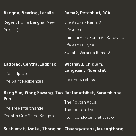
Bangna, Bearing, Lasalle
Rama9, Petchburi, RCA
Regent Home Bangna (New
Life Asoke - Rama 9
Project)
Life Asoke
Lumpini Park Rama 9 - Ratchada
Life Asoke Hype
Supalai Veranda Rama 9
Ladprao, Central Ladprao
Witthayu, Chidlom,
Langsuan, Ploenchit
Life Ladprao
life one wireless
The Saint Residences
Bang Sue, Wong Sawang, Tao
Rattanathibet, Sanambinna
Pun
The Politan Aqua
The Tree Interchange
The Politan Rive
Chapter One Shine Bangpo
Plum Condo Central Station
Sukhumvit, Asoke, Thonglor
Chaengwatana, Muangthong