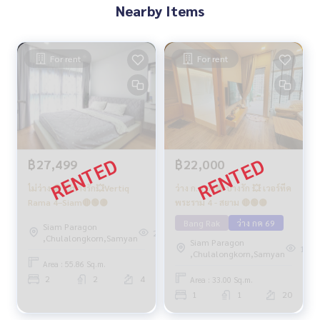
Nearby Items
For rent
For rent
฿22,000
฿27,499
ว่าง ก.ค.69🔴 บางรัก 💥 เวอร์ทีค
ไม่ว่าง 🔴 💥บางรัก💥Vertiq
พระราม 4 - สยาม 🔴🟢🟡
Rama 4–Siam🔴🟢🟡
Bang Rak
ว่าง กค 69
Siam Paragon
289
,Chulalongkorn,Samyan
Siam Paragon
163
,Chulalongkorn,Samyan
Area : 55.86 Sq.m.
2
2
4
Area : 33.00 Sq.m.
1
1
20