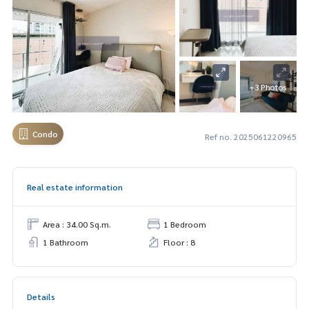
+3 Photos
Condo
Ref no. 2025061220965
Real estate information
Area : 34.00 Sq.m.
1 Bedroom
1 Bathroom
Floor : 8
Details