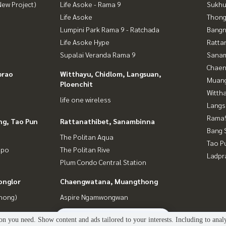
ew Project)
Life Asoke - Rama 9
Sukhu
Life Asoke
Thong
Lumpini Park Rama 9 - Ratchada
Bangn
Life Asoke Hype
Ratta
Supalai Veranda Rama 9
Sana
Chaen
prao
Witthayu, Chidlom, Langsuan,
Muan
Ploenchit
Wittha
life one wireless
Langs
Rama9
ng, Tao Pun
Rattanathibet, Sanambinna
Bang 
The Politan Aqua
Tao P
gpo
The Politan Rive
Ladpr
Plum Condo Central Station
onglor
Chaengwatana, Muangthong
Phong)
Aspire Ngamwongwan
2
people are viewing
n you need. Show content and ads tailored to your interests. Including to anal