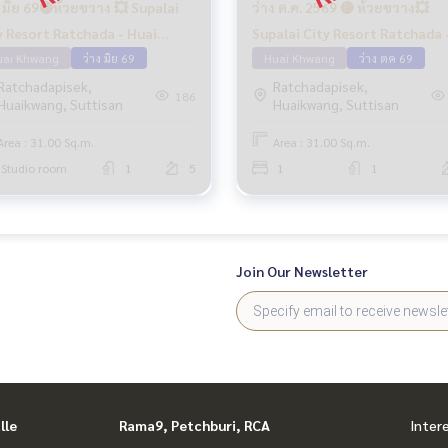
ง มิย 69🔴ห้วยขวาง 💥 Supalai
ว่าง ต.ค. 2569 🔴 ห้วยขวาง💥
y Resort Ratchada - Huai
Supalai City Resort Ratchada 
ang🔴🟢🟡
uai Khwang
ว่าง มิย 69
Huai Khwang
Huai Khwang
ว่าง ตค 69
Ratchadapisek,
Ratchadapisek,
186
Huaikwang, Suttisan
Huaikwang, Suttisan
Area : 31.00 Sq.m.
Area : 31.00 Sq.m.
Studio room
1
5
1
1
Join Our Newsletter
lle
Rama9, Petchburi, RCA
Inter