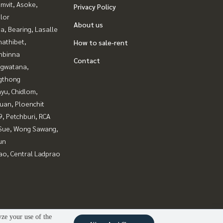
mvit, Asoke,
Privacy Policy
lor
About us
a, Bearing, Lasalle
nathibet,
How to sale-rent
mbinna
Contact
gwatana,
gthong
yu, Chidlom,
uan, Ploenchit
, Petchburi, RCA
Sue, Wong Sawang,
un
ao, Central Ladprao
yze your use of the