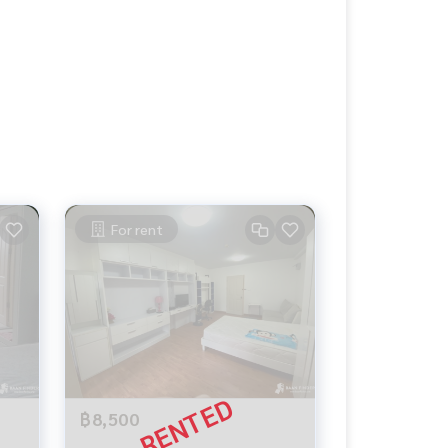
For rent
฿8,500