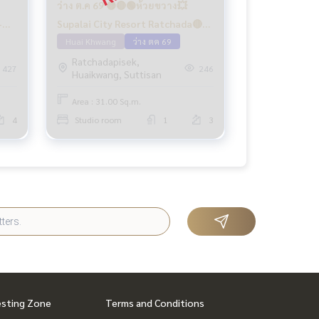
ว่าง ต.ค 69 🟡🔴🟢ห้วยขวาง💥
-
Supalai City Resort Ratchada🔴🟢
🟡
Huai Khwang
ว่าง ตค 69
Ratchadapisek,
427
246
Huaikwang, Suttisan
Area : 31.00 Sq.m.
4
Studio room
1
3
esting Zone
Terms and Conditions