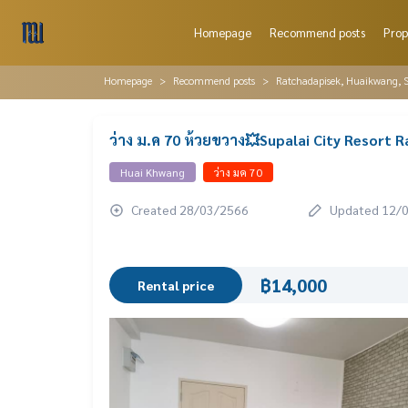
Homepage
Recommend posts
Prop
Homepage
Recommend posts
Ratchadapisek, Huaikwang, S
ว่าง ม.ค 70 ห้วยขวาง💥Supalai City Resort 
Huai Khwang
ว่าง มค 70
Created 28/03/2566
Updated 12/
฿14,000
Rental price