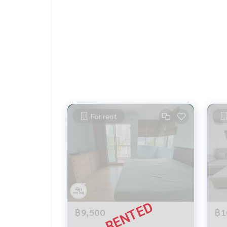
For rent
฿9,500
฿1