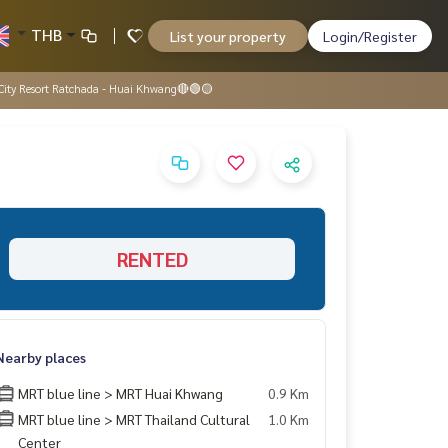
THB
List your property
Login/Register
 City Resort Ratchada - Huai Khwang🔴🟢🟡
RENTED
Nearby places
MRT blue line > MRT Huai Khwang
0.9 Km
MRT blue line > MRT Thailand Cultural
1.0 Km
Center