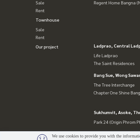
Sale
Regent Home Bangna (N
Rent
Townhouse
Sale
Rent
Ladprao, Central Lad
Our project
Life Ladprao
The Saint Residences
Bang Sue, Wong Sawa
The Tree Interchange
Chapter One Shine Ban
Sukhumvit, Asoke, Th
Park 24 (Origin Phrom 
We use cookies to provide you with the informatio