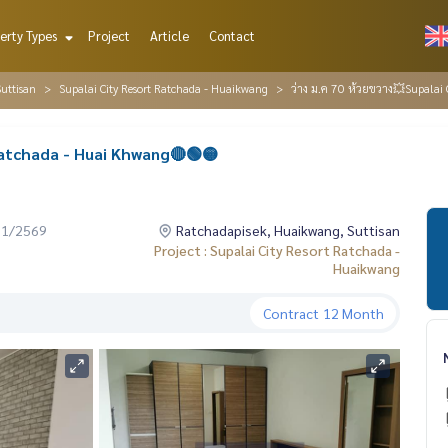
erty Types
Project
Article
Contact
uttisan
Supalai City Resort Ratchada - Huaikwang
ว่าง ม.ค 70 ห้วยขวาง💥Supalai
Ratchada - Huai Khwang🔴🟢🟡
01/2569
Ratchadapisek, Huaikwang, Suttisan
Project : Supalai City Resort Ratchada -
Huaikwang
Contract
12 Month