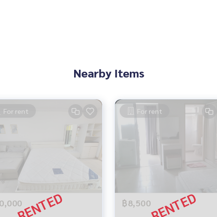
Nearby Items
For rent
For rent
0,000
฿8,500