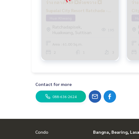
ว่าง กลางปี 69 💥ห้วยขวาง 💥
ว่า
Supalai City Resort Ratchada -
Cit
Huai Khwang🔴🟢🟡
Huai Khwang
Khw
H
Ratchadapisek,
195
Huaikwang, Suttisan
Area : 61.00 Sq.m.
2
1
3
Contact for more
088-636-2624
Condo
Bangna, Bearing, Lasa