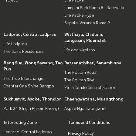
Lumpini Park Rama 9 - Ratchada
Life Asoke Hype
Supalai Veranda Rama 9
Ladprao, Central Ladprao
Witthayu, Chidlom,
Langsuan, Ploenchit
Life Ladprao
life one wireless
The Saint Residences
Bang Sue, Wong Sawang, Tao
Rattanathibet, Sanambinna
Pun
The Politan Aqua
The Tree Interchange
The Politan Rive
Chapter One Shine Bangpo
Plum Condo Central Station
Sukhumvit, Asoke, Thonglor
Chaengwatana, Muangthong
Park 24 (Origin Phrom Phong)
Aspire Ngamwongwan
Interesting Zone
Terms and Conditions
Ladprao, Central Ladprao
Privacy Policy