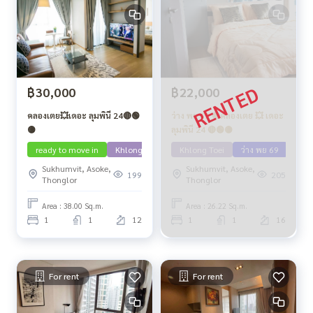
฿30,000
฿22,000
คลองเตย💥เดอะ ลุมพินี 24🔴🟢
ว่าง พย 69 🔴คลองเตย 💥 เดอะ
🟡
ลุมพินี 24 🔴🟢🟡
ready to move in
Khlong Toei
Khlong Toei
ว่าง พย 69
Sukhumvit, Asoke,
Sukhumvit, Asoke,
199
205
Thonglor
Thonglor
Area : 38.00 Sq.m.
Area : 26.22 Sq.m.
1
1
12
1
1
16
For rent
For rent