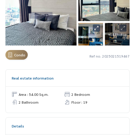
+14 Photos
Condo
Ref no. 2025021519467
Real estate information
Area : 54.00 Sq.m.
2 Bedroom
2 Bathroom
Floor : 19
Details