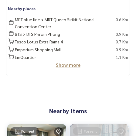
Nearby places
MRT blue line > MRT Queen Sirikit National
0.6 Km
Convention Center
BTS > BTS Phrom Phong
0.9 Km
Tesco Lotus Extra Rama 4
0.7 Km
Emporium Shopping Mall
0.9 Km
EmQuartier
1.1 Km
Show more
Nearby Items
For rent
For rent