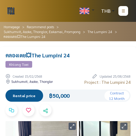
THB
Homepage
Recommend posts
Sukhumvit, Asoke, Thonglor, Eakamai, Prompong
The Lumpini 24
คลองเตย💥The Lumpini 24
คลองเตย💥The Lumpini 24
Khlong Toei
Created 15/02/2568
Updated 25/08/2568
Sukhumvit, Asoke, Thonglor
Project : The Lumpini 24
Contract
฿50,000
Rental price
12 Month