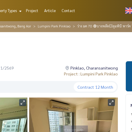
erty Types
Project
Article
Contact
nsanitwong, Bang Aor
Lumpini Park Pinklao
ว่าง มค 70 🟢บางพลัด💥ลุมพินี พาร์ค ป
01/2569
Pinklao, Charansanitwong
Project : Lumpini Park Pinklao
Contract
12 Month