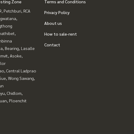
esting Zone
Terms and Conditions
, Petchburi, RCA
Privacy Policy
gwatana,
About us
gthong
nathibet,
How to sale-rent
mbinna
Contact
a, Bearing, Lasalle
mvit, Asoke,
lor
ao, Central Ladprao
Sue, Wong Sawang,
un
yu, Chidlom,
uan, Ploenchit