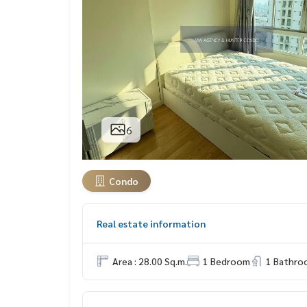
6
Condo
Real estate information
Area : 28.00 Sq.m.
1 Bedroom
1 Bathro