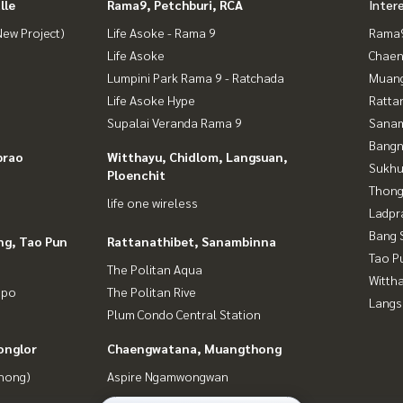
lle
Rama9, Petchburi, RCA
Inter
ew Project)
Life Asoke - Rama 9
Rama9
Life Asoke
Chaen
Lumpini Park Rama 9 - Ratchada
Muan
Life Asoke Hype
Ratta
Supalai Veranda Rama 9
Sana
Bangn
prao
Witthayu, Chidlom, Langsuan,
Sukhu
Ploenchit
Thong
life one wireless
Ladpr
Bang 
ng, Tao Pun
Rattanathibet, Sanambinna
Tao P
The Politan Aqua
Wittha
gpo
The Politan Rive
Langs
Plum Condo Central Station
onglor
Chaengwatana, Muangthong
Phong)
Aspire Ngamwongwan