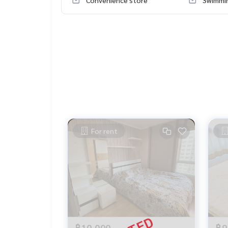
For rent
฿10,000
฿9