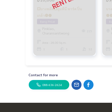
💥บางพลัด💥ลุมพินี พาร์ค ปิ่น
บาง
เกล้า🔴🟢
🟢
Bang Phlat
Ba
Pinklao,
215
Charansanitwong
Area : 28.00 Sq.m.
1
1
12
Contact for more
088-636-2624