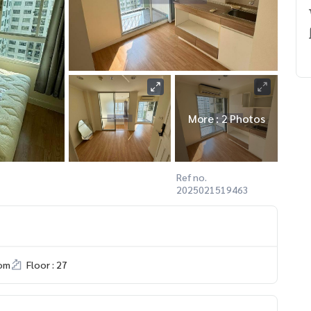
More : 2 Photos
Ref no.
2025021519463
om
Floor : 27