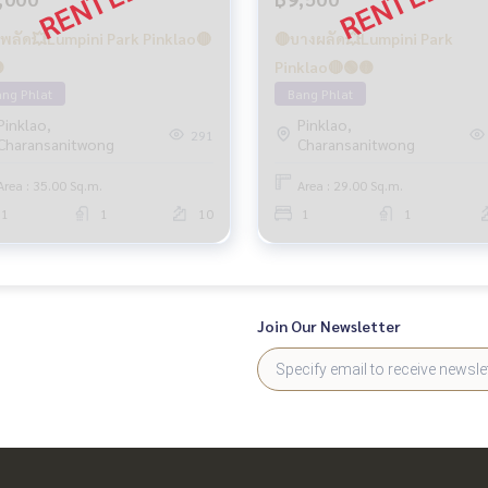
พลัด💥Lumpini Park Pinklao🔴
🔴บางผลัด💥Lumpini Park

Pinklao🔴🟢🟡
ng Phlat
Bang Phlat
Pinklao,
Pinklao,
291
Charansanitwong
Charansanitwong
Area : 35.00 Sq.m.
Area : 29.00 Sq.m.
1
1
10
1
1
Join Our Newsletter