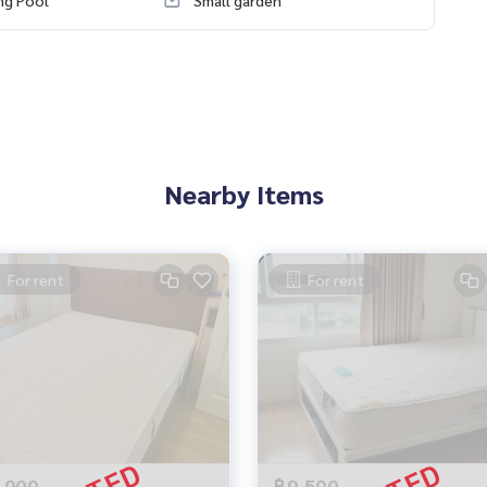
Nearby Items
For rent
For rent
,000
฿9,500