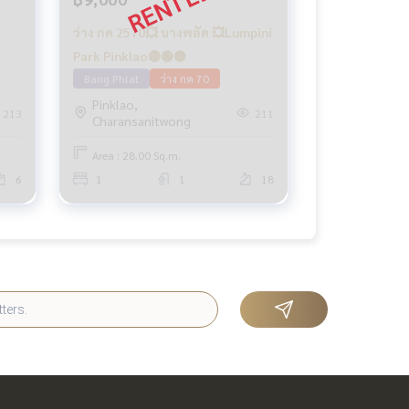
ว่าง กค 2570💥 บางพลัด 💥Lumpini
Park Pinklao🔴🟢🟡
Bang Phlat
ว่าง กค 70
Pinklao,
213
211
Charansanitwong
Area : 28.00 Sq.m.
6
1
1
18