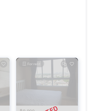
For rent
฿9,000