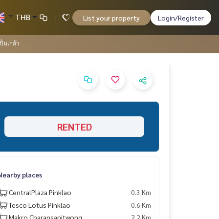
THB
List your property
Login/Register
ิ่นเกล้า
RENTED
Nearby places
CentralPlaza Pinklao
0.3 Km
Tesco Lotus Pinklao
0.6 Km
Makro Charansanitwong
2.2 Km