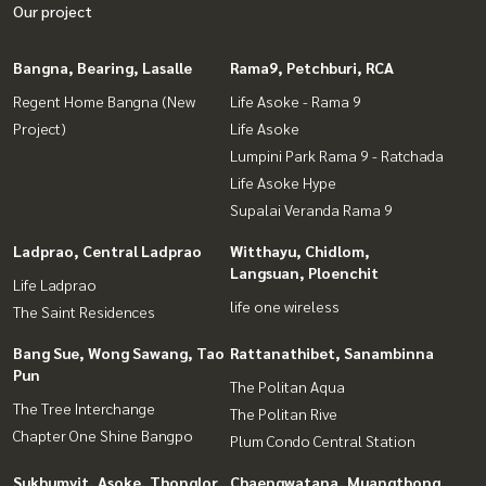
Our project
Bangna, Bearing, Lasalle
Rama9, Petchburi, RCA
Regent Home Bangna (New
Life Asoke - Rama 9
Project)
Life Asoke
Lumpini Park Rama 9 - Ratchada
Life Asoke Hype
Supalai Veranda Rama 9
Ladprao, Central Ladprao
Witthayu, Chidlom,
Langsuan, Ploenchit
Life Ladprao
life one wireless
The Saint Residences
Bang Sue, Wong Sawang, Tao
Rattanathibet, Sanambinna
Pun
The Politan Aqua
The Tree Interchange
The Politan Rive
Chapter One Shine Bangpo
Plum Condo Central Station
Sukhumvit, Asoke, Thonglor
Chaengwatana, Muangthong