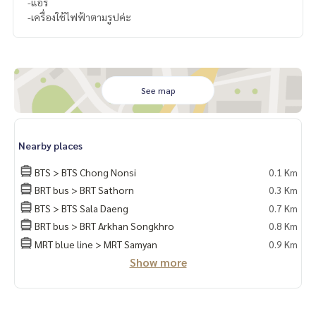
-แอร์
-เครื่องใช้ไฟฟ้าตามรูปค่ะ
See map
Nearby places
BTS > BTS Chong Nonsi
0.1 Km
BRT bus > BRT Sathorn
0.3 Km
BTS > BTS Sala Daeng
0.7 Km
BRT bus > BRT Arkhan Songkhro
0.8 Km
MRT blue line > MRT Samyan
0.9 Km
Show more