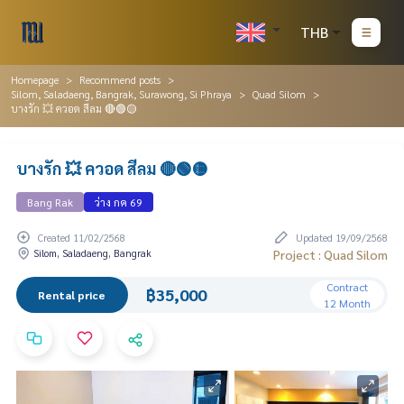
THB
Homepage
Recommend posts
Silom, Saladaeng, Bangrak, Surawong, Si Phraya
Quad Silom
บางรัก 💥 ควอด สีลม 🔴🟢🟡
บางรัก 💥 ควอด สีลม 🔴🟢🟡
Bang Rak
ว่าง กค 69
Created 11/02/2568
Updated 19/09/2568
Silom, Saladaeng, Bangrak
Project : Quad Silom
Contract
฿35,000
Rental price
12 Month