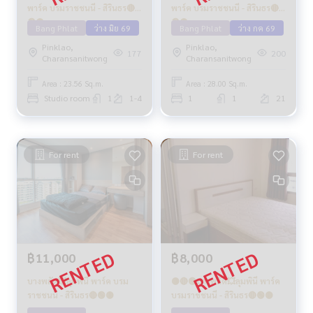
พาร์ค บรมราชชนนี - สิรินธร🔴
พาร์ค บรมราชชนนี - สิรินธร🔴
🟢🟡
🟢🟡
Bang Phlat
ว่าง มิย 69
Bang Phlat
ว่าง กค 69
Pinklao,
Pinklao,
177
200
Charansanitwong
Charansanitwong
Area : 23.56 Sq.m.
Area : 28.00 Sq.m.
Studio room
1
1-4
1
1
21
For rent
For rent
฿11,000
฿8,000
บางพลัด💥ลุมพินี พาร์ค บรม
🟡🔴🟢บางพลัด💥ลุมพินี พาร์ค
ราชชนนี - สิรินธร🔴🟢🟡
บรมราชชนนี - สิรินธร🔴🟢🟡