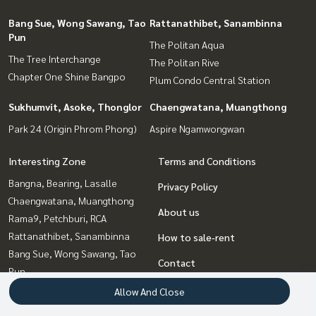
Bang Sue, Wong Sawang, Tao
Rattanathibet, Sanambinna
Pun
The Politan Aqua
The Tree Interchange
The Politan Rive
Chapter One Shine Bangpo
Plum Condo Central Station
Sukhumvit, Asoke, Thonglor
Chaengwatana, Muangthong
Park 24 (Origin Phrom Phong)
Aspire Ngamwongwan
Interesting Zone
Terms and Conditions
Bangna, Bearing, Lasalle
Privacy Policy
Chaengwatana, Muangthong
About us
Rama9, Petchburi, RCA
Rattanathibet, Sanambinna
How to sale-rent
Bang Sue, Wong Sawang, Tao
Contact
Pun
Sukhumvit, Asoke, Thonglor
Allow And Close
Witthayu, Chidlom, Langsuan,