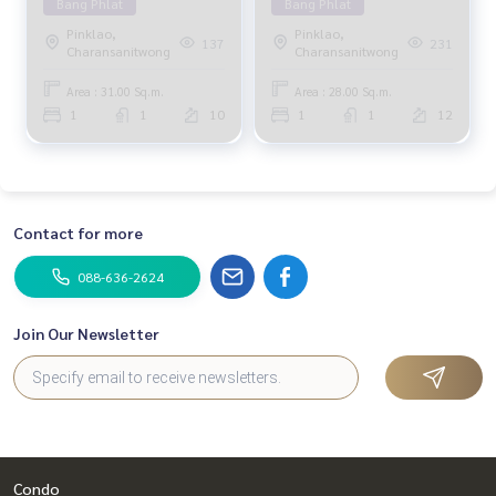
Bang Phlat
Bang Phlat
Pinklao,
Pinklao,
137
231
Charansanitwong
Charansanitwong
Area : 31.00 Sq.m.
Area : 28.00 Sq.m.
1
1
10
1
1
12
Contact for more
088-636-2624
Join Our Newsletter
Condo