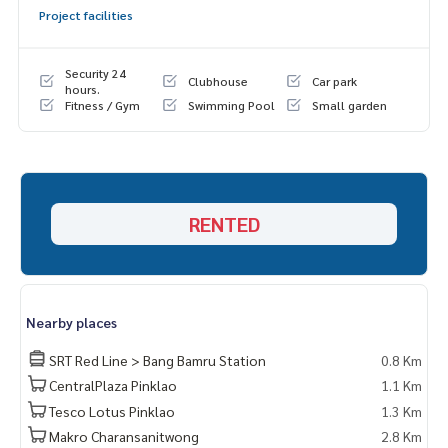
Project facilities
Security 24
Clubhouse
Car park
hours.
Fitness / Gym
Swimming Pool
Small garden
RENTED
Nearby places
SRT Red Line > Bang Bamru Station
0.8 Km
CentralPlaza Pinklao
1.1 Km
Tesco Lotus Pinklao
1.3 Km
Makro Charansanitwong
2.8 Km