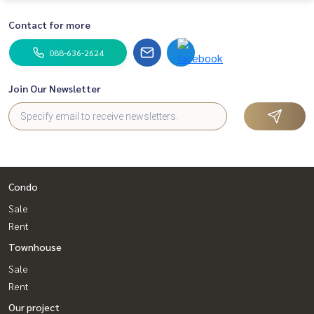
Contact for more
088-636-2624
Join Our Newsletter
Condo
Sale
Rent
Townhouse
Sale
Rent
Our project