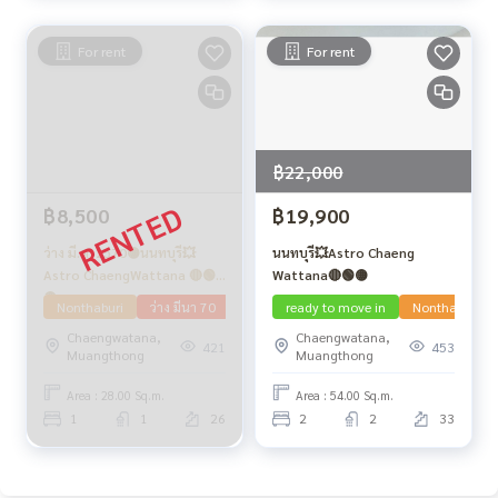
For rent
For rent
฿22,000
฿8,500
฿19,900
ว่าง มี.ค. 2570🟡นนทบุรี💥
นนทบุรี💥Astro Chaeng
Astro ChaengWattana 🔴🟢
Wattana🔴🟢🟡
🟡
Nonthaburi
ว่าง มีนา 70
ready to move in
Nonthaburi
Chaengwatana,
Chaengwatana,
421
453
Muangthong
Muangthong
Area : 28.00 Sq.m.
Area : 54.00 Sq.m.
1
1
26
2
2
33