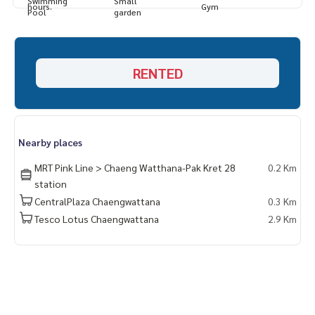
RENTED
Nearby places
MRT Pink Line > Chaeng Watthana-Pak Kret 28
0.2 Km
station
CentralPlaza Chaengwattana
0.3 Km
Tesco Lotus Chaengwattana
2.9 Km