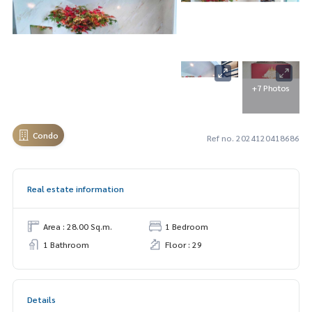
+7 Photos
Condo
Ref no. 2024120418686
Real estate information
Area : 28.00 Sq.m.
1 Bedroom
1 Bathroom
Floor : 29
Details