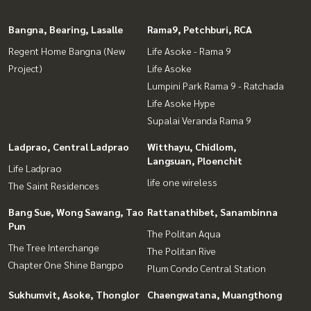
Bangna, Bearing, Lasalle
Rama9, Petchburi, RCA
Regent Home Bangna (New
Life Asoke - Rama 9
Project)
Life Asoke
Lumpini Park Rama 9 - Ratchada
Life Asoke Hype
Supalai Veranda Rama 9
Ladprao, Central Ladprao
Witthayu, Chidlom,
Langsuan, Ploenchit
Life Ladprao
life one wireless
The Saint Residences
Bang Sue, Wong Sawang, Tao
Rattanathibet, Sanambinna
Pun
The Politan Aqua
The Tree Interchange
The Politan Rive
Chapter One Shine Bangpo
Plum Condo Central Station
Sukhumvit, Asoke, Thonglor
Chaengwatana, Muangthong