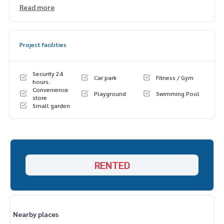
- เคาน์เตอร์ครัว Built in
Read more
- ตู้เย็น
- เครื่องปรับอากาศ 1 ตัว
- เครื่องทำน้ำอุ่น
Project facilities
- เตาไมโครเวฟ
-เครื่องซักผ้า + อบผ้า Eloetrux
Security 24
Car park
Fitness / Gym
hours.
Convenience
Playground
Swimming Pool
store
Small garden
RENTED
Nearby places