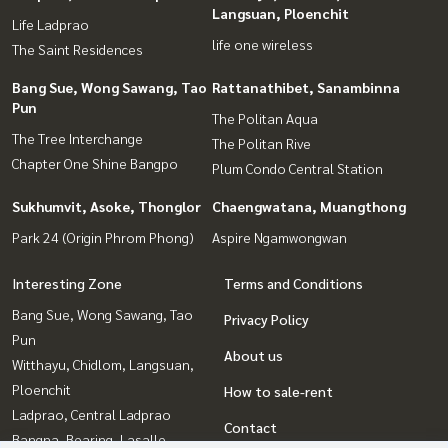
Langsuan, Ploenchit
Life Ladprao
life one wireless
The Saint Residences
Bang Sue, Wong Sawang, Tao
Rattanathibet, Sanambinna
Pun
The Politan Aqua
The Tree Interchange
The Politan Rive
Chapter One Shine Bangpo
Plum Condo Central Station
Sukhumvit, Asoke, Thonglor
Chaengwatana, Muangthong
Park 24 (Origin Phrom Phong)
Aspire Ngamwongwan
Interesting Zone
Terms and Conditions
Bang Sue, Wong Sawang, Tao
Privacy Policy
Pun
About us
Witthayu, Chidlom, Langsuan,
Ploenchit
How to sale-rent
Ladprao, Central Ladprao
Contact
Bangna, Bearing, Lasalle