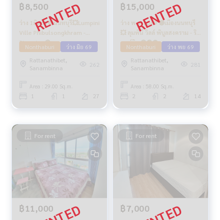
฿8,500
฿15,000
ว่าง 1มิย69🔴นนทบุรี💥Lumpini
ว่าง พ.ย. 2569 🔴เมืองนนทบุรี
Ville Phibulsongkhram -
💥 ลุมพินี วิลล์ พิบูลสงคราม - ริ
Riverview🔴
เวอร์วิว 🔴🟢🟡
Nonthaburi
ว่าง มิย 69
Nonthaburi
ว่าง พย 69
Rattanathibet,
Rattanathibet,
262
281
Sanambinna
Sanambinna
Area : 29.00 Sq.m.
Area : 58.00 Sq.m.
1
1
27
2
2
14
For rent
For rent
฿11,000
฿7,000