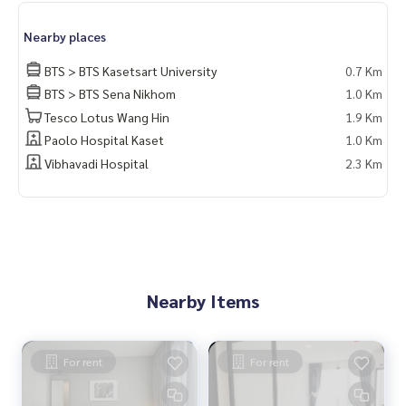
Nearby places
BTS > BTS Kasetsart University
0.7 Km
BTS > BTS Sena Nikhom
1.0 Km
Tesco Lotus Wang Hin
1.9 Km
Paolo Hospital Kaset
1.0 Km
Vibhavadi Hospital
2.3 Km
Nearby Items
For rent
For rent