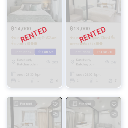
฿14,000
฿13,000
ว่าง ก.ย. 2569 🟡 จตุจักร💥เคฟ
ว่าง กค 70 🟡จตุจักร 💥เคฟ ซี้ด
ซี้ด เกษตร 🔴🟢🟡
เกษตร🔴ห้อง 316🟢🟡
Chatuchak
ว่าง กย 69
Chatuchak
ว่าง กค 70
Kasetsart,
Kasetsart,
203
247
Ratchayothin
Ratchayothin
Area : 28.30 Sq.m.
Area : 26.00 Sq.m.
1
1
6
1
1
7
For rent
For rent