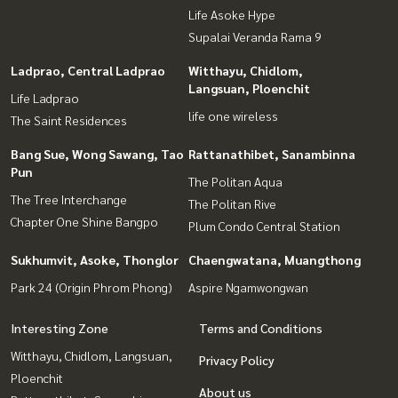
Life Asoke Hype
Supalai Veranda Rama 9
Ladprao, Central Ladprao
Witthayu, Chidlom,
Langsuan, Ploenchit
Life Ladprao
life one wireless
The Saint Residences
Bang Sue, Wong Sawang, Tao
Rattanathibet, Sanambinna
Pun
The Politan Aqua
The Tree Interchange
The Politan Rive
Chapter One Shine Bangpo
Plum Condo Central Station
Sukhumvit, Asoke, Thonglor
Chaengwatana, Muangthong
Park 24 (Origin Phrom Phong)
Aspire Ngamwongwan
Interesting Zone
Terms and Conditions
Witthayu, Chidlom, Langsuan,
Privacy Policy
Ploenchit
About us