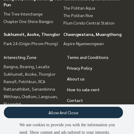
Pun
The Politan Aqua
The Tree Interchange
The Politan Rive
Chapter One Shine Bangpo
Plum Condo Central Station
Sukhumvit, Asoke, Thonglor
Chaengwatana, Muangthong
Park 24 (Origin Phrom Phong)
Aspire Ngamwongwan
Interesting Zone
Terms and Conditions
Bangna, Bearing, Lasalle
Privacy Policy
Sukhumvit, Asoke, Thonglor
About us
Rama9, Petchburi, RCA
Rattanathibet, Sanambinna
How to sale-rent
Witthayu, Chidlom, Langsuan,
Contact
Ploenchit
Bang Sue, Wong Sawang, Tao
Allow And Close
Pun
We use cookies to provide you with the information you
Chaengwatana, Muangthong
need. Show content and ads tailored to your interests.
2
people are viewing
Ladprao, Central Ladprao