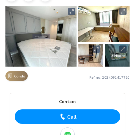
+3 Photos
Condo
Ref no. 2024092417785
Contact
Call