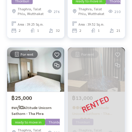
Thonburi
ready to move in
Thonburi
Thaphra, Talat
Thaphra, Talat
276
210
Phlu, Wutthakat
Phlu, Wutthakat
Area : 39.25 Sq.m.
Area : 39.52 Sq.m.
2
1
32
2
1
21
For rent
For rent
฿25,000
฿13,000
ธนบุรี💥Altitude Unicorn
🟢🟡🔴ธนบุรี💥Altitude
Sathorn - Tha Phra
Unicorn Sathorn - Tha
Phra🔴🟢🟡
ready to move in
Thonburi
Thonburi
Thaphra, Talat
Thaphra, Talat