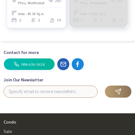
280
185
Phlu, Wutthakat
Phlu, Wutthakat
Area : 45.18 Sq.m.
Area : 24.00 Sq.m.
2
2
15
1
1
11
Contact for more
088-636-2624
Join Our Newsletter
Condo
Sale