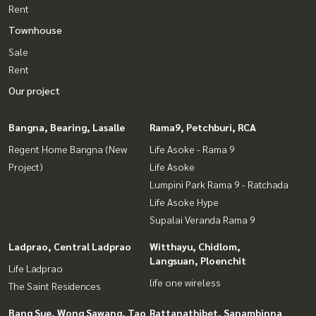
Rent
Townhouse
Sale
Rent
Our project
Bangna, Bearing, Lasalle
Rama9, Petchburi, RCA
Regent Home Bangna (New
Life Asoke - Rama 9
Project)
Life Asoke
Lumpini Park Rama 9 - Ratchada
Life Asoke Hype
Supalai Veranda Rama 9
Ladprao, Central Ladprao
Witthayu, Chidlom,
Langsuan, Ploenchit
Life Ladprao
life one wireless
The Saint Residences
Bang Sue, Wong Sawang, Tao
Rattanathibet, Sanambinna