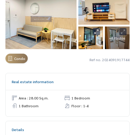
+6 Photos
Condo
Ref no. 2024091917744
Real estate information
Area : 28.00 Sq.m.
1 Bedroom
1 Bathroom
Floor : 1-4
Details