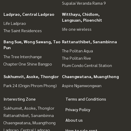
Supalai Veranda Rama 9
Ladprao, Central Ladprao
Witthayu, Chidlom,
Langsuan, Ploenchit
Life Ladprao
life one wireless
The Saint Residences
Bang Sue, Wong Sawang, Tao
Rattanathibet, Sanambinna
Pun
The Politan Aqua
The Tree Interchange
The Politan Rive
Chapter One Shine Bangpo
Plum Condo Central Station
Sukhumvit, Asoke, Thonglor
Chaengwatana, Muangthong
Park 24 (Origin Phrom Phong)
Aspire Ngamwongwan
Interesting Zone
Terms and Conditions
Sukhumvit, Asoke, Thonglor
Privacy Policy
Rattanathibet, Sanambinna
About us
Chaengwatana, Muangthong
Ladprao, Central Ladprao
How to sale-rent