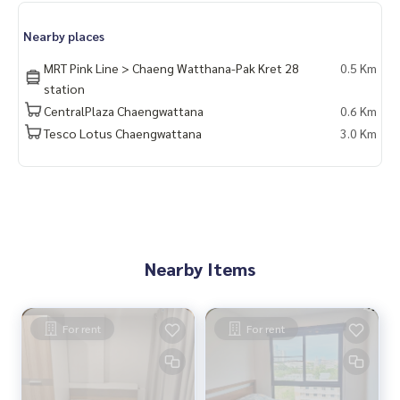
Nearby places
MRT Pink Line > Chaeng Watthana-Pak Kret 28
0.5 Km
station
CentralPlaza Chaengwattana
0.6 Km
Tesco Lotus Chaengwattana
3.0 Km
Nearby Items
For rent
For rent