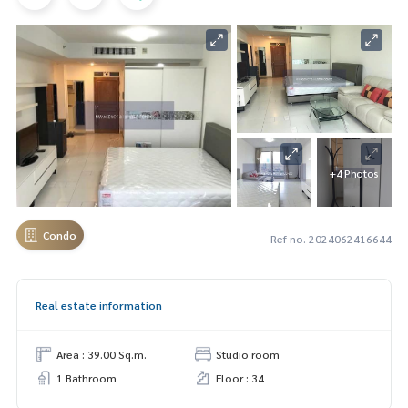
+4 Photos
Condo
Ref no. 2024062416644
Real estate information
Area : 39.00 Sq.m.
Studio room
1 Bathroom
Floor : 34