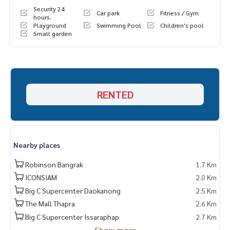
Security 24
Car park
Fitness / Gym
hours.
Playground
Swimming Pool
Children's pool
Small garden
RENTED
Nearby places
Robinson Bangrak
1.7 Km
ICONSIAM
2.0 Km
Big C Supercenter Daokanong
2.5 Km
The Mall Thapra
2.6 Km
Big C Supercenter Issaraphap
2.7 Km
Show more