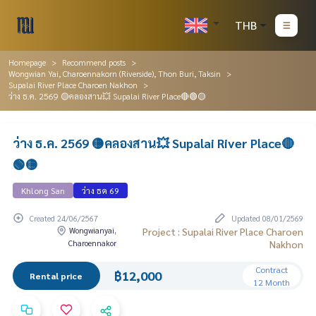
THB
Homepage
Recommend posts
Wongwian Yai, Charoennakorn (Riverside), Thon Buri, Taksin
Supalai River Place Charoen Nakhon
ว่าง ธ.ค. 2569 🟡คลองสาน💥 Supalai River Place🔴🟢🟡
ว่าง ธ.ค. 2569 🟡คลองสาน💥 Supalai River Place🔴
🟢🟡
Khlong San
ว่าง ธค 69
Created 24/06/2567
Updated 08/01/2569
Wongwianyai,
Project : Supalai River Place Charoen
Charoennakor
Nakhon
Contract
฿12,000
Rental price
12 Month