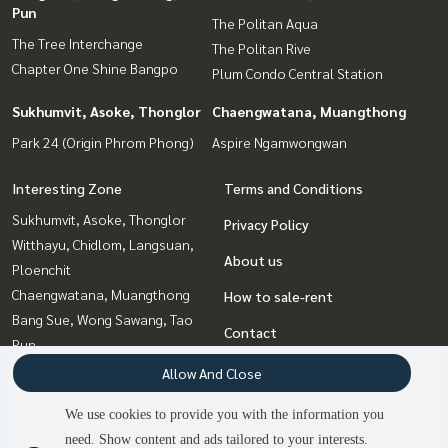
Pun
The Politan Aqua
The Tree Interchange
The Politan Rive
Chapter One Shine Bangpo
Plum Condo Central Station
Sukhumvit, Asoke, Thonglor
Chaengwatana, Muangthong
Park 24 (Origin Phrom Phong)
Aspire Ngamwongwan
Interesting Zone
Terms and Conditions
Sukhumvit, Asoke, Thonglor
Privacy Policy
Witthayu, Chidlom, Langsuan,
About us
Ploenchit
Chaengwatana, Muangthong
How to sale-rent
Bang Sue, Wong Sawang, Tao
Contact
Pun
Rattanathibet, Sanambinna
Allow And Close
Bangna, Bearing, Lasalle
We use cookies to provide you with the information you
Ladprao, Central Ladprao
need. Show content and ads tailored to your interests.
Rama9, Petchburi, RCA
3
people are viewing