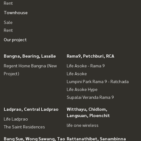
Rent
Townhouse
Sale
Rent
Our project
Bangna, Bearing, Lasalle
Rama9, Petchburi, RCA
Regent Home Bangna (New
Life Asoke - Rama 9
Project)
Life Asoke
Lumpini Park Rama 9 - Ratchada
Life Asoke Hype
Supalai Veranda Rama 9
Ladprao, Central Ladprao
Witthayu, Chidlom,
Langsuan, Ploenchit
Life Ladprao
life one wireless
The Saint Residences
Bang Sue, Wong Sawang, Tao
Rattanathibet, Sanambinna