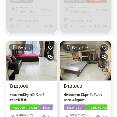
Wongwianyai,
Wongwianyai,
211
602
Charoennakor
Charoennakor
Area : 53.00 Sq.m.
Area : 35.00 Sq.m.
1
1
30
Studio room
1
29
For rent
For rent
฿11,000
฿13,000
คลองสาน💥ศุภาลัย ริเวอร์
🟡คลองสาน 💥ศุภาลัย ริเวอร์
เพลส🔴🟢🟡
เพลส เจริญนคร
ready to move in
Khlong San
Khlong San
ready to move in
Wongwianyai,
Wongwianyai,
111
319