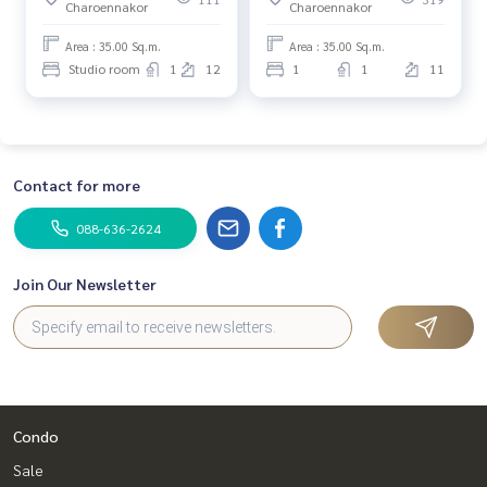
Charoennakor
Charoennakor
Area : 35.00 Sq.m.
Area : 35.00 Sq.m.
Studio room
1
12
1
1
11
Contact for more
088-636-2624
Join Our Newsletter
Condo
Sale