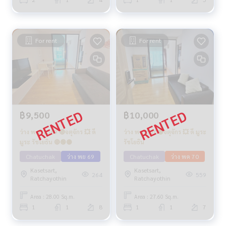
For rent
For rent
฿9,500
฿10,000
ว่าง พ.ย. 2569 🔴จตุจักร 💥 ดี
ว่าง พค2570🟡จตุจักร 💥 ดี มูระ
มูระ รัชโยธิน 🔴🟢🟡
รัชโยธิน
Chatuchak
ว่าง พย 69
Chatuchak
ว่าง พค 70
Kasetsart,
Kasetsart,
264
559
Ratchayothin
Ratchayothin
Area : 28.00 Sq.m.
Area : 27.60 Sq.m.
1
1
8
1
1
7