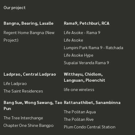
Our project
Bangna, Bearing, Lasalle
Rama9, Petchburi, RCA
Regent Home Bangna (New
Life Asoke - Rama 9
Project)
Life Asoke
Lumpini Park Rama 9 - Ratchada
Life Asoke Hype
Supalai Veranda Rama 9
Ladprao, Central Ladprao
Witthayu, Chidlom,
Langsuan, Ploenchit
Life Ladprao
life one wireless
The Saint Residences
Bang Sue, Wong Sawang, Tao
Rattanathibet, Sanambinna
Pun
The Politan Aqua
The Tree Interchange
The Politan Rive
Chapter One Shine Bangpo
Plum Condo Central Station