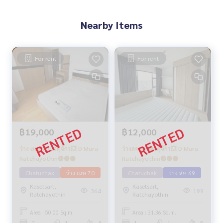
Nearby Items
For rent
For rent
฿19,000
฿12,000
ว่าง เมษ 70 าจตุจักร💥 D Mura
ว่างสค.69🔴จตุจักร💥 D Mura
Ratchayothin🔴🟢🟡
Ratchayothin🔴🟢🟡
Chatuchak
ว่าง เมษ 70
Chatuchak
ว่าง สค 69
Kasetsart,
Kasetsart,
364
199
Ratchayothin
Ratchayothin
Area : 50.00 Sq.m.
Area : 31.36 Sq.m.
2
1
4
1
1
5