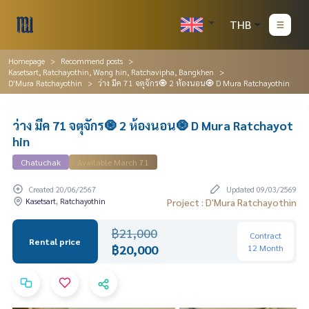
THB
Homepage
Recommend posts
Kasetsart, Ratchayothin, Wang hin, Ratchavipha, Bangkhen
D'Mura Ratchayothin
ว่าง มีค 71 จตุจักร🧿 2 ห้องนอน🧿 D Mura Ratchayothin
ว่าง มีค 71 จตุจักร🧿 2 ห้องนอน🧿 D Mura Ratchayot
hin
Chatuchak
Available March 71
Created 20/06/2567
Updated 09/03/2569
Kasetsart, Ratchayothin
Project : D'Mura Ratchayothin
฿21,000
Contract
Rental price
฿20,000
12 Month