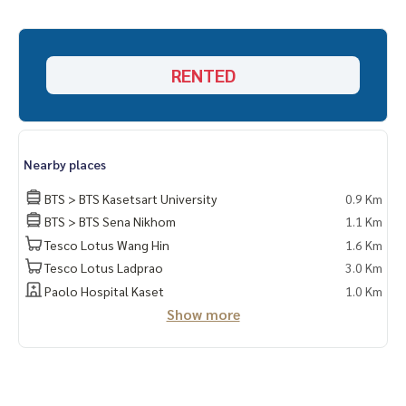
-โต๊ะเก้าอี้เขียนหนังสือ
-โซฟา
-ทีวี
RENTED
Nearby places
BTS > BTS Kasetsart University
0.9 Km
BTS > BTS Sena Nikhom
1.1 Km
Tesco Lotus Wang Hin
1.6 Km
Tesco Lotus Ladprao
3.0 Km
Paolo Hospital Kaset
1.0 Km
Show more