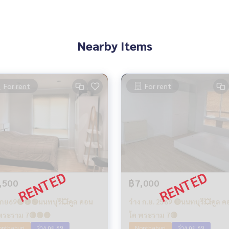
Nearby Items
For rent
For rent
,500
฿7,000
งกย69🔴🟡🟢นนทบุรี💥คูล คอน
ว่าง ก.ย. 2569 🔴นนทบุรี💥คูล คอน
พระราม 7🔴🟢🟡
โด พระราม 7🔴
nthaburi
ว่าง กย 69
Nonthaburi
ว่าง กย 69