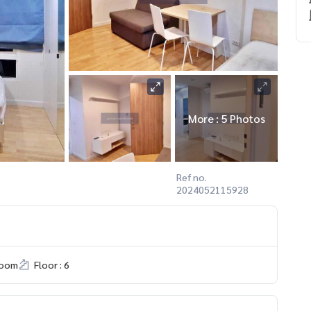
More : 5 Photos
Ref no.
2024052115928
room
Floor : 6