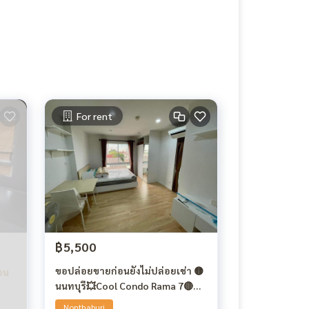
For rent
฿5,500
ขอปล่อยขายก่อนยังไม่ปล่อยเช่า 🟡
นนทบุรี💥Cool Condo Rama 7🔴🟢
🟡
Nonthaburi