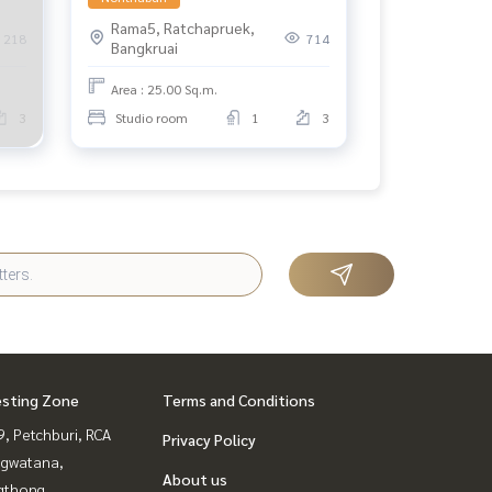
Rama5, Ratchapruek,
218
714
Bangkruai
Area : 25.00 Sq.m.
3
Studio room
1
3
esting Zone
Terms and Conditions
, Petchburi, RCA
Privacy Policy
gwatana,
About us
gthong