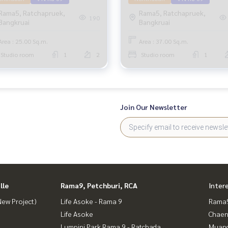
Rama5, Ratchapruek,
Rama5, Ratchapruek,
190
Bangkruai
Bangkruai
Area : 25.00 Sq.m.
Area : 37.00 Sq.m.
Studio room
1
2
Studio room
1
Join Our Newsletter
lle
Rama9, Petchburi, RCA
Inter
ew Project)
Life Asoke - Rama 9
Rama9
Life Asoke
Chaen
Lumpini Park Rama 9 - Ratchada
Muan