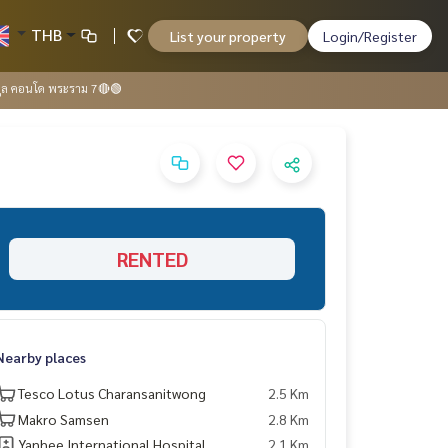
THB
List your property
Login/Register
คูล คอนโด พระราม 7🔴🟢
RENTED
Nearby places
Tesco Lotus Charansanitwong
2.5 Km
Makro Samsen
2.8 Km
Yanhee International Hospital
2.1 Km