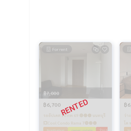
For rent
฿7,000
฿6,700
฿6
รออัปเดต 10 กพ 69 🔴🟢🟡 นนทบุรี
ว่า
💥Cool Condo Rama 7🔴🟢🟡
โด 
Nonthaburi
owner update
ว่าง กพ 70
No