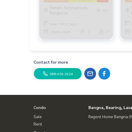
Rama5, Ratchapruek,
391
Bangkruai
Area : 30.31 Sq.m.
Studio room
1
7
Contact for more
088-636-2624
Condo
Bangna, Bearing, Lasa
Sale
Regent Home Bangna (N
Rent