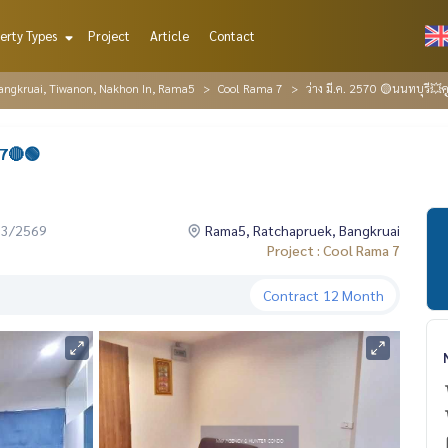
erty Types
Project
Article
Contact
Bangkruai, Tiwanon, Nakhon In, Rama5
Cool Rama 7
ว่าง มี.ค. 2570 🟡นนทบุรี
 7🔴🟢
03/2569
Rama5, Ratchapruek, Bangkruai
Project : Cool Rama 7
Contract
12 Month