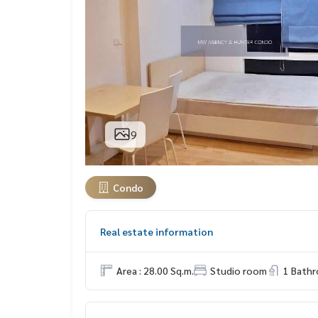
9
Condo
Real estate information
Area : 28.00 Sq.m.
Studio room
1 Bath