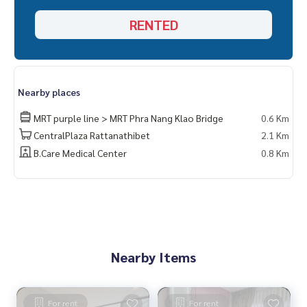
RENTED
Nearby places
MRT purple line > MRT Phra Nang Klao Bridge
0.6 Km
CentralPlaza Rattanathibet
2.1 Km
B.Care Medical Center
0.8 Km
Nearby Items
For rent
For rent