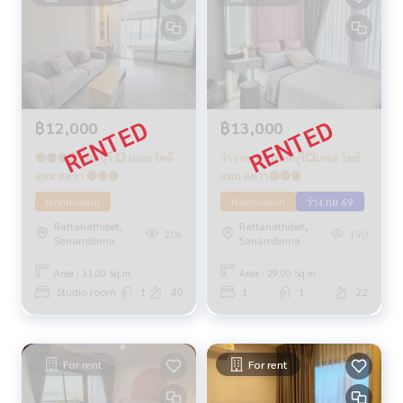
฿12,000
฿13,000
🔴🟡🟢💥นนทบุรี 💥 เดอะ โพลิ
ว่าง กย 69 นนทบุรี💥เดอะ โพลิ
แทน อควา 🔴🟢🟡
แทน อควา🔴🟢🟡
Nonthaburi
Nonthaburi
ว่าง กย 69
Rattanathibet,
Rattanathibet,
206
190
Sanambinna
Sanambinna
Area : 31.00 Sq.m.
Area : 29.00 Sq.m.
Studio room
1
40
1
1
22
For rent
For rent