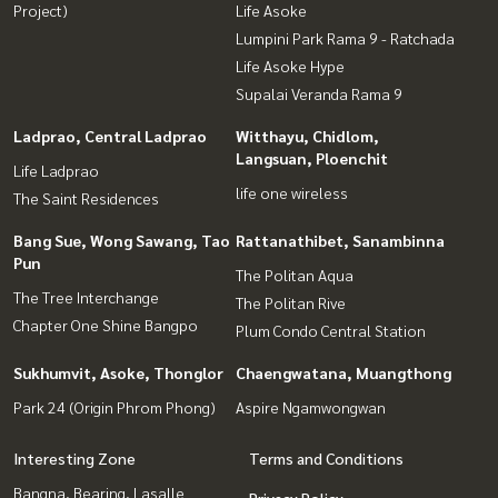
Project)
Life Asoke
Lumpini Park Rama 9 - Ratchada
Life Asoke Hype
Supalai Veranda Rama 9
Ladprao, Central Ladprao
Witthayu, Chidlom,
Langsuan, Ploenchit
Life Ladprao
life one wireless
The Saint Residences
Bang Sue, Wong Sawang, Tao
Rattanathibet, Sanambinna
Pun
The Politan Aqua
The Tree Interchange
The Politan Rive
Chapter One Shine Bangpo
Plum Condo Central Station
Sukhumvit, Asoke, Thonglor
Chaengwatana, Muangthong
Park 24 (Origin Phrom Phong)
Aspire Ngamwongwan
Interesting Zone
Terms and Conditions
Bangna, Bearing, Lasalle
Privacy Policy