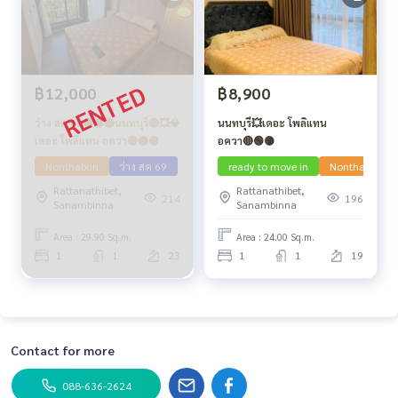
฿12,000
฿8,900
ว่าง สค 69🟢🟡🔴นนทบุรี🔴💥💎
นนทบุรี💥เดอะ โพลิแทน
เดอะ โพลิแทน อควา🔴🟢🟡
อควา🔴🟢🟡
Nonthaburi
ว่าง สค 69
ready to move in
Nonthaburi
Rattanathibet,
Rattanathibet,
214
196
Sanambinna
Sanambinna
Area : 29.90 Sq.m.
Area : 24.00 Sq.m.
1
1
23
1
1
19
Contact for more
088-636-2624