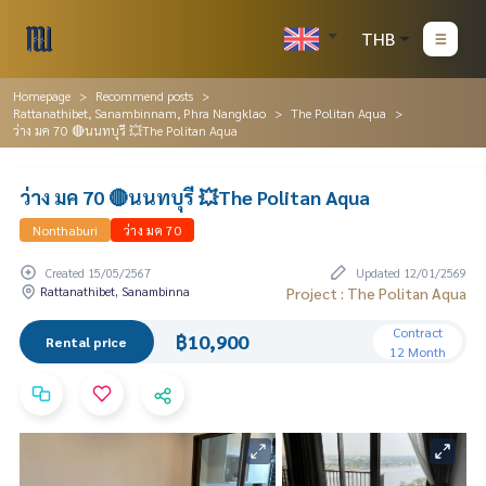
THB
Homepage
Recommend posts
Rattanathibet, Sanambinnam, Phra Nangklao
The Politan Aqua
ว่าง มค 70 🔴นนทบุรี 💥The Politan Aqua
ว่าง มค 70 🔴นนทบุรี 💥The Politan Aqua
Nonthaburi
ว่าง มค 70
Created 15/05/2567
Updated 12/01/2569
Rattanathibet, Sanambinna
Project : The Politan Aqua
Contract
฿10,900
Rental price
12 Month