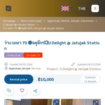
THB
Homepage
Recommend posts
Sapankwai, Mochit, Jatujak, Inthamara
U Delight @ Jatujak Station
ว่าง เมษา 70 🔴จตุจักร💥U Delight @ Jatujak Station
ว่าง เมษา 70 🔴จตุจักร💥U Delight @ Jatujak Statio
n
Chatuchak
ว่าง เมษ 70
Created 08/02/2566
Updated 04/03/2569
Sapankwai,Jatujak
See map
Project : U Delight @ Jatujak Station
Contract
฿10,000
Rental price
12 Month