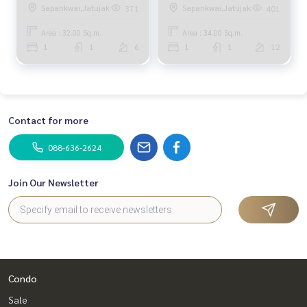
Sapankwai,Jatujak
Sapankwai,Jatujak
371
401
Area : 32.00 Sq.m.
Area : 34.00 Sq.m.
1
1
6
1
1
12
Contact for more
088-636-2624
Join Our Newsletter
Condo
Sale