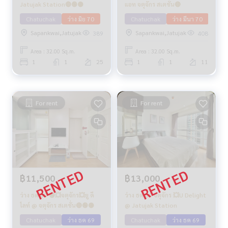
Jatujak Station🔴🟢🟡
แอท จตุจักร สเตชั่น🔴
Chatuchak
ว่าง มิย 70
Chatuchak
ว่าง มีนา 70
Sapankwai,Jatujak
Sapankwai,Jatujak
389
408
Area : 32.00 Sq.m.
Area : 32.00 Sq.m.
1
1
25
1
1
11
For rent
For rent
฿11,500
฿13,000
ว่าง ธค 69 🟢💥จตุจักร💥ยู ดี
ว่าง ธค 69 จตุจักร 💥U Delight
ไลท์ @ จตุจักร สเตชั่น🔴🟢🟡
@ Jatujak Station
Chatuchak
ว่าง ธค 69
Chatuchak
ว่าง ธค 69