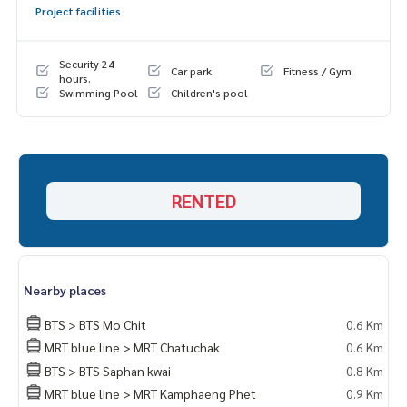
Project facilities
Security 24
Car park
Fitness / Gym
hours.
Swimming Pool
Children's pool
RENTED
Nearby places
BTS > BTS Mo Chit
0.6 Km
MRT blue line > MRT Chatuchak
0.6 Km
BTS > BTS Saphan kwai
0.8 Km
MRT blue line > MRT Kamphaeng Phet
0.9 Km