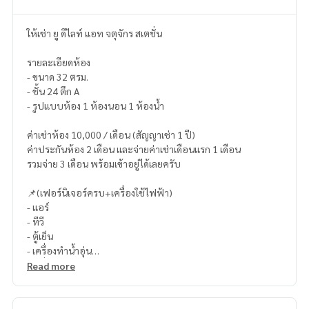
ให้เช่า ยู ดีไลท์ แอท จตุจักร สเตชั่น
รายละเอียดห้อง
- ขนาด 32 ตรม.
- ชั้น 24 ตึก A
- รูปแบบห้อง 1 ห้องนอน 1 ห้องน้ำ
ค่าเช่าห้อง 10,000 / เดือน (สัญญาเช่า 1 ปี)
ค่าประกันห้อง 2 เดือน และจ่ายค่าเช่าเดือนแรก 1 เดือน
รวมจ่าย 3 เดือน พร้อมเข้าอยู่ได้เลยครับ
📌(เฟอร์นิเจอร์ครบ+เครื่องใช้ไฟฟ้า)
- แอร์
- ทีวี
- ตู้เย็น
- เครื่องทำน้ำอุ่น
- เครื่องซักผ้า
Read more
- ไมโครเวฟ