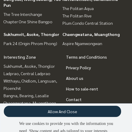
Pun
The Politan Aqua
The Tree Interchange
The Politan Rive
Chapter One Shine Bangpo
Plum Condo Central Station
Sukhumvit, Asoke, Thonglor
Chaengwatana, Muangthong
Park 24 (Origin Phrom Phong)
Aspire Ngamwongwan
Interesting Zone
Terms and Conditions
Sukhumvit, Asoke, Thonglor
Privacy Policy
Ladprao, Central Ladprao
About us
Witthayu, Chidlom, Langsuan,
Ploenchit
How to sale-rent
Bangna, Bearing, Lasalle
Contact
Chaengwatana, Muangthong
Bang Sue, Wong Sawang, Tao
Allow And Close
Pun
We use cookies to provide you with the information you
Rattanathibet, Sanambinna
need. Show content and ads tailored to your interests.