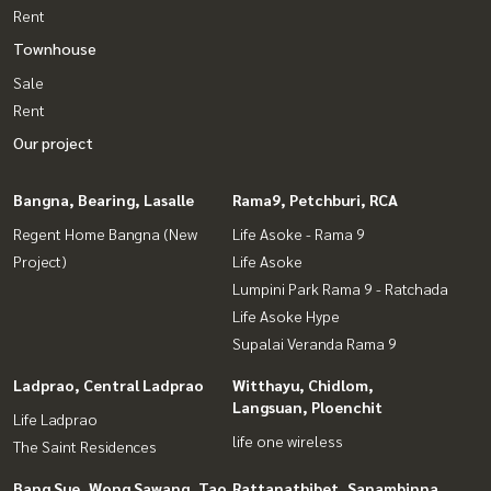
Rent
Townhouse
Sale
Rent
Our project
Bangna, Bearing, Lasalle
Rama9, Petchburi, RCA
Regent Home Bangna (New
Life Asoke - Rama 9
Project)
Life Asoke
Lumpini Park Rama 9 - Ratchada
Life Asoke Hype
Supalai Veranda Rama 9
Ladprao, Central Ladprao
Witthayu, Chidlom,
Langsuan, Ploenchit
Life Ladprao
life one wireless
The Saint Residences
Bang Sue, Wong Sawang, Tao
Rattanathibet, Sanambinna