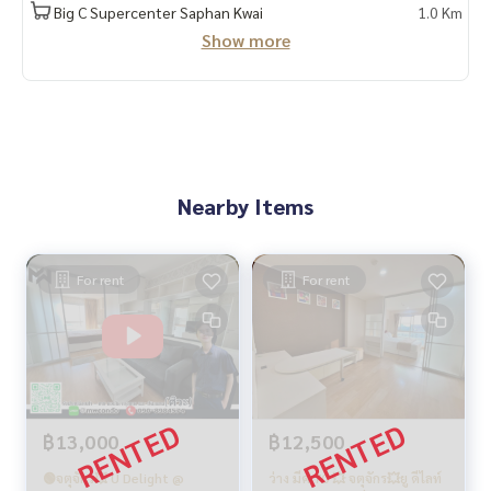
Big C Supercenter Saphan Kwai
1.0 Km
Show more
Nearby Items
For rent
For rent
฿13,000
฿12,500
🟢จตุจักร💥 U Delight @
ว่าง มีค 70 💥 จตุจักร💥ยู ดีไลท์