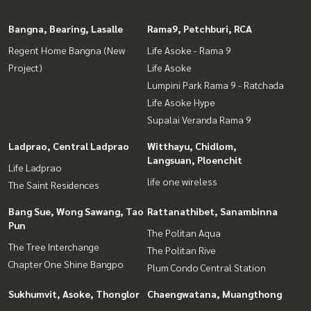
Bangna, Bearing, Lasalle
Rama9, Petchburi, RCA
Regent Home Bangna (New
Life Asoke - Rama 9
Project)
Life Asoke
Lumpini Park Rama 9 - Ratchada
Life Asoke Hype
Supalai Veranda Rama 9
Ladprao, Central Ladprao
Witthayu, Chidlom,
Langsuan, Ploenchit
Life Ladprao
life one wireless
The Saint Residences
Bang Sue, Wong Sawang, Tao
Rattanathibet, Sanambinna
Pun
The Politan Aqua
The Tree Interchange
The Politan Rive
Chapter One Shine Bangpo
Plum Condo Central Station
Sukhumvit, Asoke, Thonglor
Chaengwatana, Muangthong