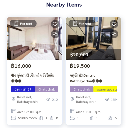
Nearby Items
For rent
For rent
฿20,000
฿16,000
฿19,500
🔴จตุจักร 💥 เซ็นทริค รัชโยธิน
จตุจักร💥Centric
🔴🟢🟡
Ratchayothin🔴🟢🟡
ว่าง มีนา 69
Chatuchak
Chatuchak
owner update
Kasetsart,
Kasetsart,
212
159
Ratchayothin
Ratchayothin
Area : 25.00 Sq.m.
Area : 38.00 Sq.m.
Studio room
1
8
1
1
5