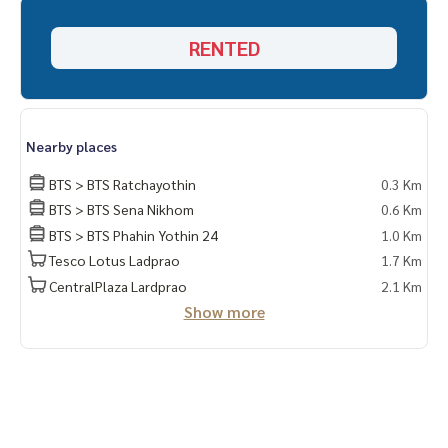
online ได้
RENTED
เฟอร์นิเจอร์
- ครัว Built-in
- ตู้เสื้อผ้า
- ตู้รองเท้า
- โต๊ะทำงาน
Nearby places
- เตียง
- โต๊ะข้างเตียง
BTS > BTS Ratchayothin
0.3 Km
- โซฟา
BTS > BTS Sena Nikhom
0.6 Km
- ตู้เก็บของ
BTS > BTS Phahin Yothin 24
1.0 Km
- ชั้นวางทีวี
Tesco Lotus Ladprao
1.7 Km
- ผ้าม่านกัน UV
CentralPlaza Lardprao
2.1 Km
Show more