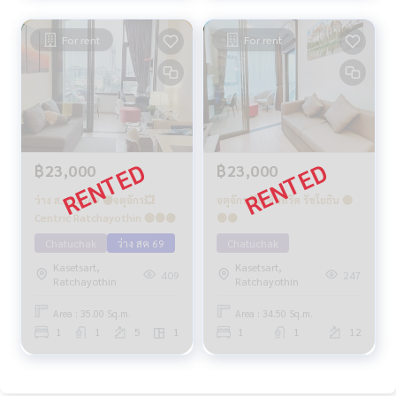
For rent
For rent
฿23,000
฿23,000
ว่าง ส.ค. 2569 🟡จตุจักร💥
จตุจักร 💥 เซ็นทริค รัชโยธิน 🔴
Centric Ratchayothin 🔴🟢🟡
🟢🟡
Chatuchak
ว่าง สค 69
Chatuchak
Kasetsart,
Kasetsart,
409
247
Ratchayothin
Ratchayothin
Area : 35.00 Sq.m.
Area : 34.50 Sq.m.
1
1
5
1
1
1
12