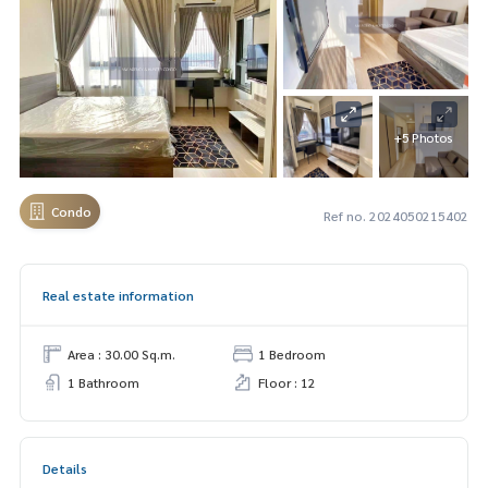
+5 Photos
Condo
Ref no. 2024050215402
Real estate information
Area : 30.00 Sq.m.
1 Bedroom
1 Bathroom
Floor : 12
Details