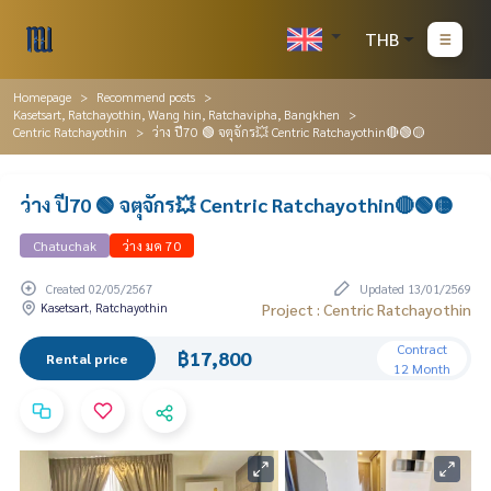
THB
Homepage
Recommend posts
Kasetsart, Ratchayothin, Wang hin, Ratchavipha, Bangkhen
Centric Ratchayothin
ว่าง ปี70 🟢 จตุจักร💥 Centric Ratchayothin🔴🟢🟡
ว่าง ปี70 🟢 จตุจักร💥 Centric Ratchayothin🔴🟢🟡
Chatuchak
ว่าง มค 70
Created 02/05/2567
Updated 13/01/2569
Kasetsart, Ratchayothin
Project : Centric Ratchayothin
Contract
฿17,800
Rental price
12 Month