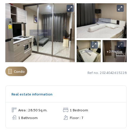
+3 Photos
Condo
Ref no. 2024042615228
Real estate information
Area : 28.50 Sq.m.
1 Bedroom
1 Bathroom
Floor : 7