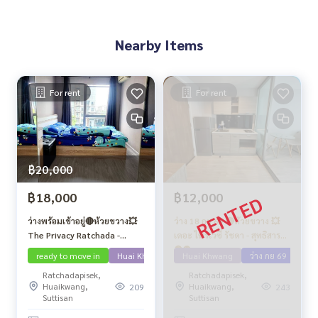
Nearby Items
For rent
For rent
฿20,000
฿18,000
฿12,000
ว่างพร้อมเข้าอยู่🔴ห้วยขวาง💥
ว่าง 18 กย 69 🔴ห้วยขวาง 💥
The Privacy Ratchada -
เดอะ ไพรเวซี่ รัชดา - สุทธิสาร🔴
Sutthisan
🟢🟡
ready to move in
Huai Khwang
Huai Khwang
ว่าง กย 69
Ratchadapisek,
Ratchadapisek,
Huaikwang,
Huaikwang,
209
243
Suttisan
Suttisan