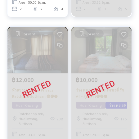
Area : 50.00 Sq.m.
Area : 33.32 Sq.m.
2
2
4
2
1
6
For rent
For rent
฿12,000
฿10,000
ห้วยขวาง 💥 The Privacy
ว่าง พย 69 💥เดอะ ไพรเวซี่ รัช
Ratchada-Suthisan 🔴🟢🟡
ดา - สุทธิสาร🔴🟢🟡
Huai Khwang
Huai Khwang
ว่าง พย 69
Ratchadapisek,
Ratchadapisek,
Huaikwang,
Huaikwang,
238
175
Suttisan
Suttisan
Area : 33.00 Sq.m.
Area : 28.00 Sq.m.