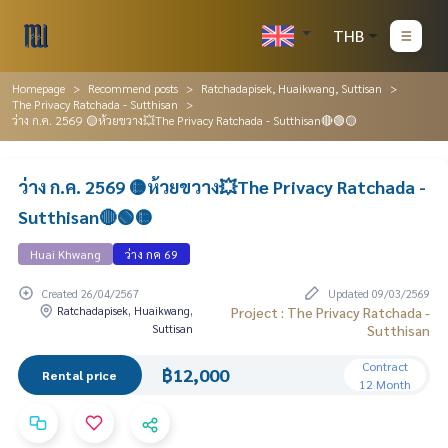
THB
Homepage
Recommend posts
Ratchadapisek, Huaikwang, Suttisan
The Privacy Ratchada - Sutthisan
ว่าง ก.ค. 2569 🟡ห้วยขวาง💥The Privacy Ratchada - Sutthisan🔴🟢🟡
ว่าง ก.ค. 2569 🟡ห้วยขวาง💥The Privacy Ratchada -
Sutthisan🔴🟢🟡
Huai Khwang
ว่าง กค 69
Created 26/04/2567
Updated 09/03/2569
Ratchadapisek, Huaikwang,
Project : The Privacy Ratchada -
Suttisan
Sutthisan
Contract
฿12,000
Rental price
12 Month