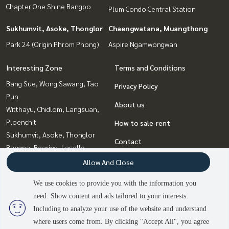
Chapter One Shine Bangpo
Plum Condo Central Station
Sukhumvit, Asoke, Thonglor
Chaengwatana, Muangthong
Park 24 (Origin Phrom Phong)
Aspire Ngamwongwan
Interesting Zone
Terms and Conditions
Bang Sue, Wong Sawang, Tao
Privacy Policy
Pun
About us
Witthayu, Chidlom, Langsuan,
Ploenchit
How to sale-rent
Sukhumvit, Asoke, Thonglor
Contact
Bangna, Bearing, Lasalle
Chaengwatana, Muangthong
Allow And Close
Rattanathibet, Sanambinna
We use cookies to provide you with the information you
Rama9, Petchburi, RCA
need. Show content and ads tailored to your interests.
Ladprao, Central Ladprao
2
people are viewing
Including to analyze your use of the website and understand
where users come from. By clicking "Accept All", you agree
Sold Out