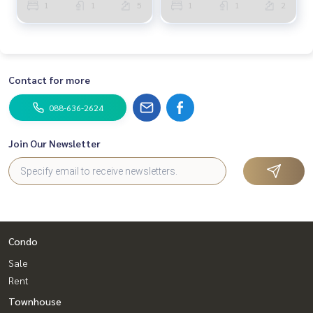
1
1
5
1
1
2
Contact for more
088-636-2624
Join Our Newsletter
Condo
Sale
Rent
Townhouse