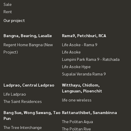
Sale
Rent
Our project
Bangna, Bearing, Lasalle
Rama9, Petchburi, RCA
Regent Home Bangna (New
Life Asoke - Rama 9
Project)
Life Asoke
Lumpini Park Rama 9 - Ratchada
Life Asoke Hype
Supalai Veranda Rama 9
Ladprao, Central Ladprao
Witthayu, Chidlom,
Langsuan, Ploenchit
Life Ladprao
life one wireless
The Saint Residences
Bang Sue, Wong Sawang, Tao
Rattanathibet, Sanambinna
Pun
The Politan Aqua
The Tree Interchange
The Politan Rive