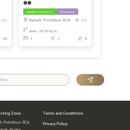
🟢🟡
ready to move in
Dindaeng
Rama9, Petchburi, RCA
227
317
Area : 28.29 Sq.m.
28
1
1
8
esting Zone
Terms and Conditions
, Petchburi, RCA
Privacy Policy
mvit, Asoke,