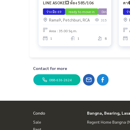
LINE ASOKE💥 ห้อง 585/106
ดา
ว่าง มิย 69
ready to move in
Dindaeng
ว่
Rama9, Petchburi, RCA
315
Area : 35.00 Sq.m.
1
1
8
Contact for more
088-636-2624
Condo
Bangna, Bearing, Lasa
Sale
Regent Home Bangna (N
Rent