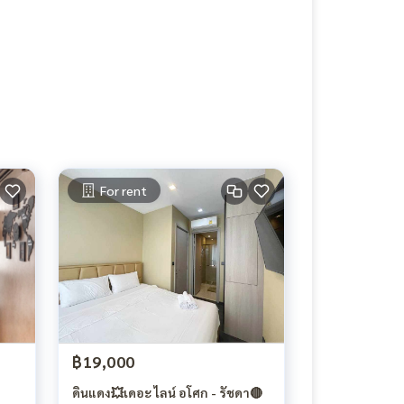
For rent
฿19,000
ดินแดง💥เดอะ ไลน์ อโศก - รัชดา🔴