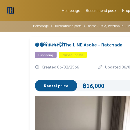
Homepage
Recommend posts
Prop
Homepage
Recommend posts
Rama9, RCA, Petchaburi, Di
🟡🟢ดินแดง💥The LINE Asoke - Ratchada
Dindaeng
owner update
Created 06/02/2566
Updated 06/
฿16,000
Rental price