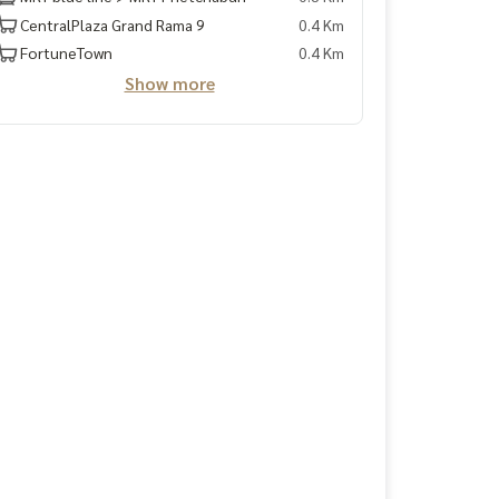
CentralPlaza Grand Rama 9
0.4 Km
FortuneTown
0.4 Km
Show more