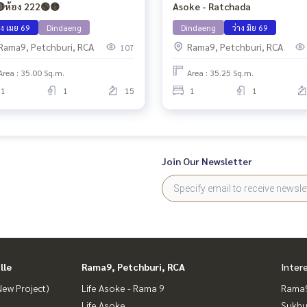
ห้อง 222🟢🟡
Asoke - Ratchada
าง เมย 69
Dindaeng
Dindaeng
ว่าง มิย 69
Rama9, Petchburi, RCA
Rama9, Petchburi, RCA
107
Area : 35.00 Sq.m.
Area : 35.25 Sq.m.
1
1
15
1
1
Join Our Newsletter
lle
Rama9, Petchburi, RCA
Inter
ew Project)
Life Asoke - Rama 9
Rama9
Life Asoke
Sukhu