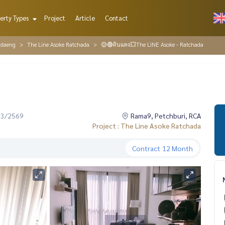
erty Types
Project
Article
Contact
ndaeng
The Line Asoke Ratchada
🟡🟢ดินแดง💥The LINE Asoke - Ratchada
03/2569
Rama9, Petchburi, RCA
Project : The Line Asoke Ratchada
Contract
12 Month