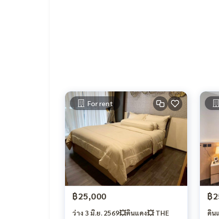
For rent
฿25,000
฿2
ว่าง 3 มิ.ย. 2569💥ดินแดง💥 THE
ดิน