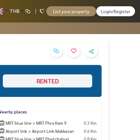
THB
List your property
Login/Register
RENTED
Nearby places
MRT blue line > MRT Phra Ram 9
0.3 Km
Airport link > Airport Link Makkasan
0.6 Km
MRT blue line > MRT Phetchaburi
0.8 Km