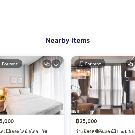
Nearby Items
For rent
For rent
5,000
฿25,000
แดง💥เดอะ ไลน์ อโศก - รัช
ว่าง มิย69 🔴ดินแดง💥The LINE