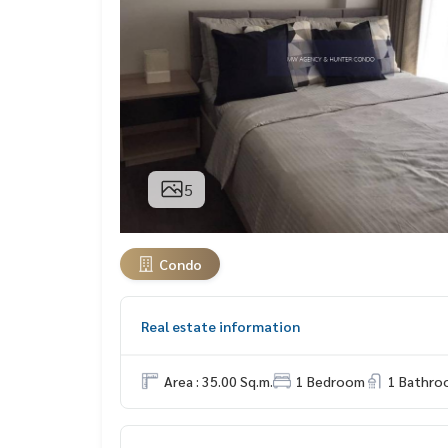
5
Condo
Real estate information
Area : 35.00 Sq.m.
1 Bedroom
1 Bathro