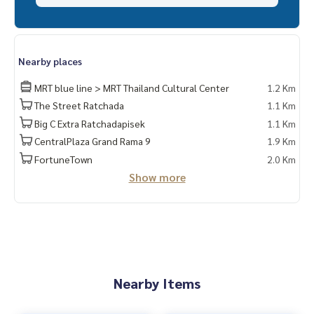
Nearby places
MRT blue line > MRT Thailand Cultural Center
1.2 Km
The Street Ratchada
1.1 Km
Big C Extra Ratchadapisek
1.1 Km
CentralPlaza Grand Rama 9
1.9 Km
FortuneTown
2.0 Km
Show more
Nearby Items