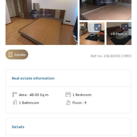
+8 Photos
Condo
Ref no. 2024030113853
Real estate information
Area : 48.00 Sq.m.
1 Bedroom
1 Bathroom
Floor : 9
Details