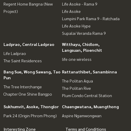
Regent Home Bangna (New
Life Asoke - Rama 9
Project)
Life Asoke
Lumpini Park Rama 9 - Ratchada
Life Asoke Hype
Supalai Veranda Rama 9
Ladprao, Central Ladprao
Witthayu, Chidlom,
Langsuan, Ploenchit
Life Ladprao
life one wireless
The Saint Residences
Bang Sue, Wong Sawang, Tao
Rattanathibet, Sanambinna
Pun
The Politan Aqua
The Tree Interchange
The Politan Rive
Chapter One Shine Bangpo
Plum Condo Central Station
Sukhumvit, Asoke, Thonglor
Chaengwatana, Muangthong
Park 24 (Origin Phrom Phong)
Aspire Ngamwongwan
Interesting Zone
Terms and Conditions