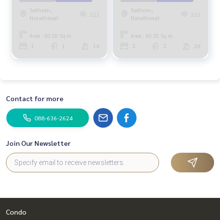
Sathorn,
Sathorn,
221
221
Narathiwat
Narathiwat
Area : 60.00 Sq.m.
Area : 60.30 Sq.m.
1
1
16
2
2
26
Contact for more
088-636-2624
Join Our Newsletter
Condo