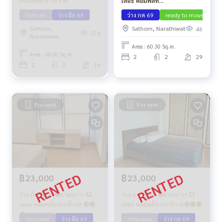
คอมพลีท นราธิวาส
เดอะ คอมพลีท
นราธิวาส🔴2208/175🟢🟡
Sathorn
ว่าง มิย 69
ว่าง กค 69
ready to move in
Sathorn,
Sathorn, Narathiwat
46
274
Narathiwat
Area : 60.30 Sq.m.
Area : 68.00 Sq.m.
2
2
29
2
2
16
For rent
For rent
฿23,000
฿23,000
ว่าง มิ.ย.2569🟢ยานนาวา 💥
ว่าง ก.ย 2569 🔴ยานนาวา 💥
เดอะ คอมพลีท นราธิวาส 🔴🟢
เดอะ คอมพลีท นราธิวาส🔴🟢🟡
🟡
Yannawa
ว่าง มิย 69
Yannawa
ว่าง กย 69