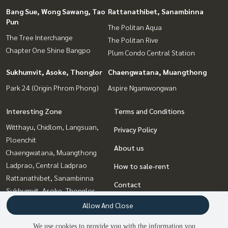
Bang Sue, Wong Sawang, Tao
Rattanathibet, Sanambinna
Pun
The Politan Aqua
The Tree Interchange
The Politan Rive
Chapter One Shine Bangpo
Plum Condo Central Station
Sukhumvit, Asoke, Thonglor
Chaengwatana, Muangthong
Park 24 (Origin Phrom Phong)
Aspire Ngamwongwan
Interesting Zone
Terms and Conditions
Witthayu, Chidlom, Langsuan,
Privacy Policy
Ploenchit
About us
Chaengwatana, Muangthong
Ladprao, Central Ladprao
How to sale-rent
Rattanathibet, Sanambinna
Contact
Sukhumvit, Asoke, Thonglor
Bangna, Bearing, Lasalle
Allow And Close
Bang Sue, Wong Sawang, Tao
We use cookies to provide you with the information you