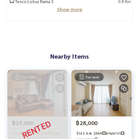
Tesco Lotus Rama 3
0.8 Km
Show more
Nearby Items
For rent
For rent
฿27,000
฿28,000
ว่าง มิ.ย. 2569 🟢 สาทร💥 เดอะ
ว่าง 1 ก.ค. 2569💥ยานนาวา💥