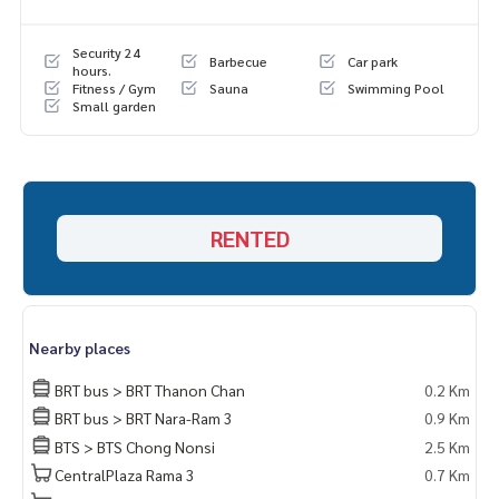
Security 24
Barbecue
Car park
hours.
Fitness / Gym
Sauna
Swimming Pool
Small garden
RENTED
Nearby places
BRT bus > BRT Thanon Chan
0.2 Km
BRT bus > BRT Nara-Ram 3
0.9 Km
BTS > BTS Chong Nonsi
2.5 Km
CentralPlaza Rama 3
0.7 Km