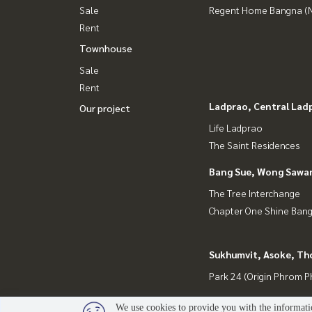
Sale
Regent Home Bangna (N
Rent
Townhouse
Sale
Rent
Ladprao, Central Lad
Our project
Life Ladprao
The Saint Residences
Bang Sue, Wong Sawa
The Tree Interchange
Chapter One Shine Ban
Sukhumvit, Asoke, Th
Park 24 (Origin Phrom 
We use cookies to provide you with the informatio