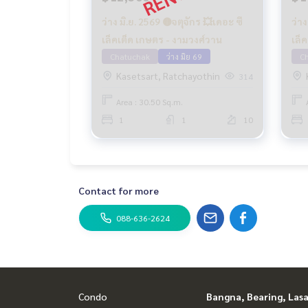
ว่าง มิ.ย. 2569 🟡จตุจักร 💥เดอะ ซี
ว่าง
เล็คเต็ด เกษตร - งามวงศ์วาน
เล็
Chatuchak
ว่าง มิย 69
C
Kasetsart, Ratchayothin
314
Area : 30.50 Sq.m.
1
1
10
Contact for more
088-636-2624
Condo
Bangna, Bearing, Lasa