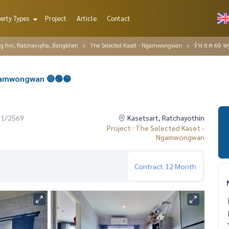
erty Types
Project
Article
Contact
ng hin, Ratchavipha, Bangkhen
The Selected Kaset - Ngamwongwan
ว่าง ธ.ค 69 
Ngamwongwan 🔴🟢🟡
01/2569
Kasetsart, Ratchayothin
Project : The Selected Kaset -
Ngamwongwan
Contract
12 Month