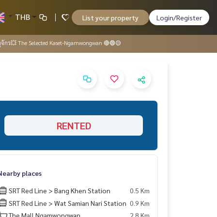
THB
List your property
Login/Register
จตุจักร💥 The Selected Kaset-Ngamwongwan 🔴🟢🟡
RENTED
Nearby places
SRT Red Line > Bang Khen Station
0.5 Km
SRT Red Line > Wat Samian Nari Station
0.9 Km
The Mall Ngamwongwan
2.8 Km