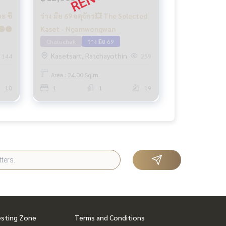
ะ ซี
ว่าง มิย 69 จตุจักร💥 The Selected
🟢🟡
Kaset - Ngamwongwan
Chatuchak
ว่าง มิย 69
Kasetsart, Ratchayothin
144
259
Area : 24.00 Sq.m.
18
1
1
19
esting Zone
Terms and Conditions