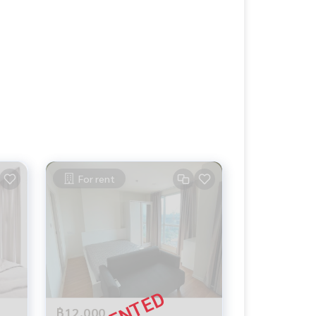
For rent
฿12,000