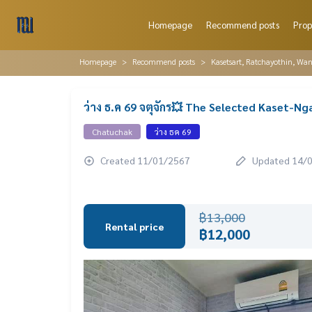
Homepage
Recommend posts
Prop
Homepage
Recommend posts
Kasetsart, Ratchayothin, Wa
ว่าง ธ.ค 69 จตุจักร💥 The Selected Kaset-
Chatuchak
ว่าง ธค 69
Created 11/01/2567
Updated 14/
฿13,000
Rental price
฿12,000