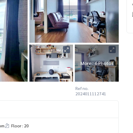
More : 6 Photos
Ref no.
2024011112741
om
Floor : 20