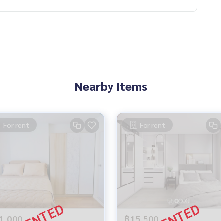
Nearby Items
For rent
For rent
1,000
฿15,500