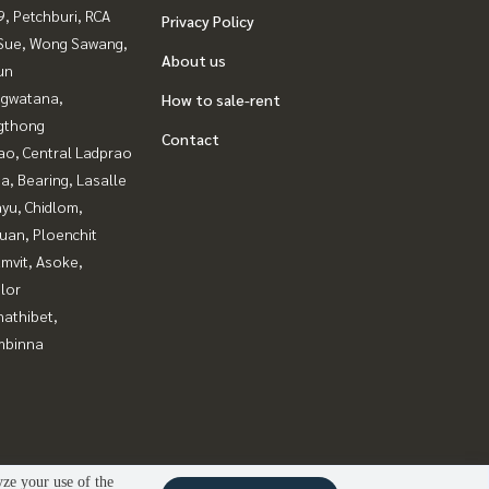
, Petchburi, RCA
Privacy Policy
Sue, Wong Sawang,
About us
un
gwatana,
How to sale-rent
gthong
Contact
ao, Central Ladprao
a, Bearing, Lasalle
yu, Chidlom,
uan, Ploenchit
mvit, Asoke,
lor
nathibet,
mbinna
yze your use of the