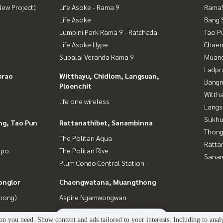
ew Project)
Life Asoke - Rama 9
Rama9
Life Asoke
Bang 
Lumpini Park Rama 9 - Ratchada
Tao P
Life Asoke Hype
Chaen
Supalai Veranda Rama 9
Muan
Ladpr
prao
Witthayu, Chidlom, Langsuan,
Bangn
Ploenchit
Wittha
life one wireless
Langs
Sukhu
ng, Tao Pun
Rattanathibet, Sanambinna
Thong
The Politan Aqua
Ratta
gpo
The Politan Rive
Sana
Plum Condo Central Station
onglor
Chaengwatana, Muangthong
Phong)
Aspire Ngamwongwan
2
people are viewing
n you need. Show content and ads tailored to your interests. Including to anal