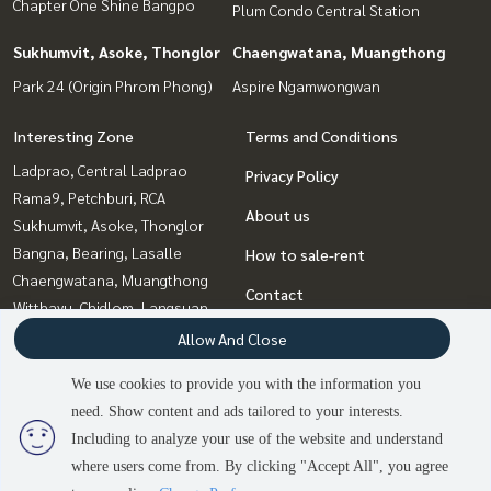
Chapter One Shine Bangpo
Plum Condo Central Station
Sukhumvit, Asoke, Thonglor
Chaengwatana, Muangthong
Park 24 (Origin Phrom Phong)
Aspire Ngamwongwan
Interesting Zone
Terms and Conditions
Ladprao, Central Ladprao
Privacy Policy
Rama9, Petchburi, RCA
About us
Sukhumvit, Asoke, Thonglor
Bangna, Bearing, Lasalle
How to sale-rent
Chaengwatana, Muangthong
Contact
Witthayu, Chidlom, Langsuan,
Ploenchit
Allow And Close
Bang Sue, Wong Sawang, Tao
We use cookies to provide you with the information you
Pun
need. Show content and ads tailored to your interests.
Rattanathibet, Sanambinna
2
people are viewing
Including to analyze your use of the website and understand
where users come from. By clicking "Accept All", you agree
Sold Out