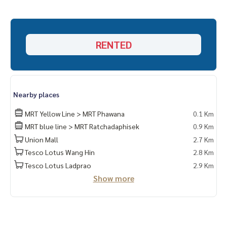
RENTED
Nearby places
MRT Yellow Line > MRT Phawana
0.1 Km
MRT blue line > MRT Ratchadaphisek
0.9 Km
Union Mall
2.7 Km
Tesco Lotus Wang Hin
2.8 Km
Tesco Lotus Ladprao
2.9 Km
Show more