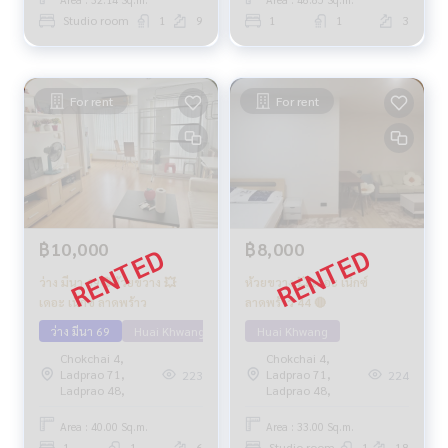
Studio room
1
9
1
1
3
For rent
For rent
฿10,000
฿8,000
ว่าง มีนา 69🔴ห้วยขวาง 💥
ห้วยขวาง 💥 เดอะ เน็กซ์
เดอะ เน็กซ์ ลาดพร้าว
ลาดพร้าว 44 🔴
ว่าง มีนา 69
Huai Khwang
Huai Khwang
Chokchai 4,
Chokchai 4,
Ladprao 71,
Ladprao 71,
223
224
Ladprao 48,
Ladprao 48,
Area : 40.00 Sq.m.
Area : 33.00 Sq.m.
1
1
6
Studio room
1
18