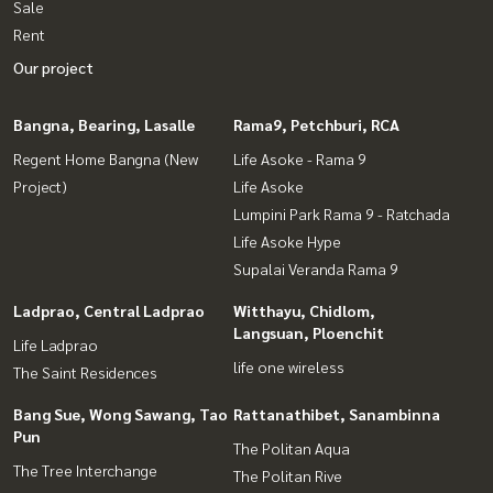
Sale
Rent
Our project
Bangna, Bearing, Lasalle
Rama9, Petchburi, RCA
Regent Home Bangna (New
Life Asoke - Rama 9
Project)
Life Asoke
Lumpini Park Rama 9 - Ratchada
Life Asoke Hype
Supalai Veranda Rama 9
Ladprao, Central Ladprao
Witthayu, Chidlom,
Langsuan, Ploenchit
Life Ladprao
life one wireless
The Saint Residences
Bang Sue, Wong Sawang, Tao
Rattanathibet, Sanambinna
Pun
The Politan Aqua
The Tree Interchange
The Politan Rive