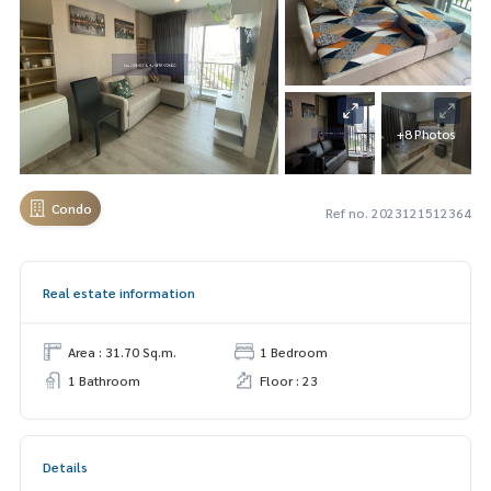
+8 Photos
Condo
Ref no. 2023121512364
Real estate information
Area : 31.70 Sq.m.
1 Bedroom
1 Bathroom
Floor : 23
Details