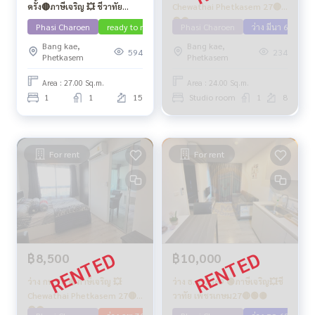
ครั้ง🔴ภาษีเจริญ 💥 ชีวาทัย
Chewathai Phetkasem 27🔴
เพชรเกษม 27🔴🟢🟡
🟢🟡
Phasi Charoen
ready to move in
Phasi Charoen
ว่าง สค 69
ว่าง มีนา 69
Bang kae,
Bang kae,
594
234
Phetkasem
Phetkasem
Area : 27.00 Sq.m.
Area : 24.00 Sq.m.
1
1
15
Studio room
1
8
For rent
For rent
฿8,500
฿10,000
ว่าง กพ 70 🟡ภาษีเจริญ 💥
ว่าง ธ.ค. 2569 🟢ภาษีเจริญ💥ชี
Chewathai Phetkasem 27🔴
วาทัย เพชรเกษม27🔴🟢🟡
🟢🟡