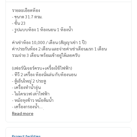
รายละเอียดห้อง
- ขนาด 31.7 ตรม.
- ชั้น 23
- รูปแบบห้อง 1 ห้องนอน 1 ห้องน้ำ
ค่าเช่าห้อง 10,000 / เดือน (สัญญาเช่า 1 ปี)
ค่าประกันห้อง 2 เดือน และจ่ายค่าเช่าเดือนแรก 1 เดือน
รวมจ่าย 3 เดือน พร้อมเข้าอยู่ได้เลยครับ
(เฟอร์นิเจอร์ครบ+เครื่องใช้ไฟฟ้า)
- ทีวี 2 เครื่อง ห้องนั่งเล่น กับห้องนอน
- ตู้เย็นใหญ่ 2 ประตู
- เครื่องทำน้ำอุุ่น
- ไมโครเวฟ เตาไฟฟ้า
- หม้อหุงข้าว หม้อต้มน้ำ
- เครื่องกรองน้ำ
- ที่นอนและชุดเครื่องนอนอย่างดี
Read more
- มีโซฟาเบดที่ห้องนั่งเล่น ปรับเป็นเตียงนอนได้อีก
- ห้องน้ำมีกระจกกั้นแยกห้องอาบน้ำ
Project facilities