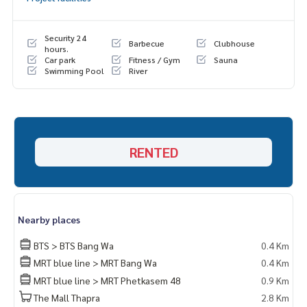
Security 24
Barbecue
Clubhouse
hours.
Car park
Fitness / Gym
Sauna
Swimming Pool
River
RENTED
Nearby places
BTS > BTS Bang Wa
0.4 Km
MRT blue line > MRT Bang Wa
0.4 Km
MRT blue line > MRT Phetkasem 48
0.9 Km
The Mall Thapra
2.8 Km