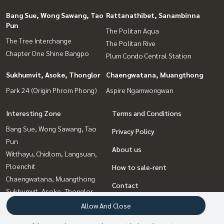
Bang Sue, Wong Sawang, Tao
Rattanathibet, Sanambinna
Pun
The Politan Aqua
The Tree Interchange
The Politan Rive
Chapter One Shine Bangpo
Plum Condo Central Station
Sukhumvit, Asoke, Thonglor
Chaengwatana, Muangthong
Park 24 (Origin Phrom Phong)
Aspire Ngamwongwan
Interesting Zone
Terms and Conditions
Bang Sue, Wong Sawang, Tao
Privacy Policy
Pun
About us
Witthayu, Chidlom, Langsuan,
Ploenchit
How to sale-rent
Chaengwatana, Muangthong
Contact
Sukhumvit, Asoke, Thonglor
Bangna, Bearing, Lasalle
Allow And Close
Rattanathibet, Sanambinna