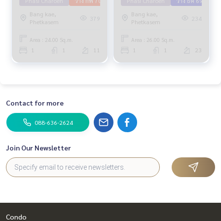
Phasi Charoen
ว่าง กพ 70
Phasi Charoen
ว่าง ธค 69
Bang kae,
Bang kae,
379
234
Phetkasem
Phetkasem
Area : 24.00 Sq.m.
Area : 26.00 Sq.m.
1
1
11
1
1
23
Contact for more
088-636-2624
Join Our Newsletter
Condo