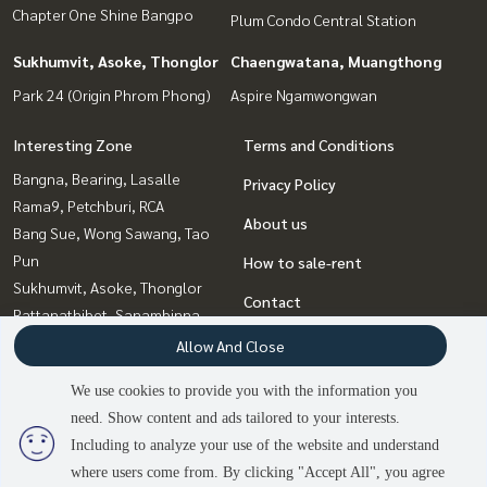
Chapter One Shine Bangpo
Plum Condo Central Station
Sukhumvit, Asoke, Thonglor
Chaengwatana, Muangthong
Park 24 (Origin Phrom Phong)
Aspire Ngamwongwan
Interesting Zone
Terms and Conditions
Bangna, Bearing, Lasalle
Privacy Policy
Rama9, Petchburi, RCA
About us
Bang Sue, Wong Sawang, Tao
Pun
How to sale-rent
Sukhumvit, Asoke, Thonglor
Contact
Rattanathibet, Sanambinna
Chaengwatana, Muangthong
Allow And Close
Ladprao, Central Ladprao
We use cookies to provide you with the information you
Witthayu, Chidlom, Langsuan,
need. Show content and ads tailored to your interests.
2
people are viewing
Ploenchit
Including to analyze your use of the website and understand
where users come from. By clicking "Accept All", you agree
Contact us