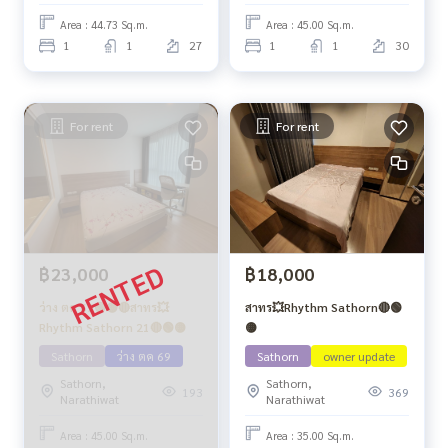
Area : 44.73 Sq.m.
Area : 45.00 Sq.m.
1
1
27
1
1
30
For rent
For rent
฿23,000
฿18,000
ว่าง ตค 69🟢🟡🔴สาทร💥
สาทร💥Rhythm Sathorn🔴🟢
Rhythm Sathorn 21🔴🟢🟡
🟡
Sathorn
ว่าง ตค 69
Sathorn
owner update
Sathorn,
Sathorn,
193
369
Narathiwat
Narathiwat
Area : 45.00 Sq.m.
Area : 35.00 Sq.m.