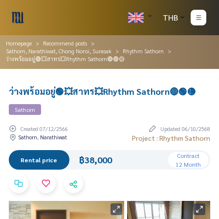
THB
Homepage
Recommend posts
Sathorn, Narathiwat, Chong Nonsi, Surasak
Rhythm Sathorn
ว่างพร้อมอยู่🟢💥สาทร💥Rhythm Sathorn🔴🟢🟡
ว่างพร้อมอยู่🟢💥สาทร💥Rhythm Sathorn🔴🟢🟡
Sathorn
Created 07/12/2566
Updated 06/10/2568
Sathorn, Narathiwat
Project : Rhythm Sathorn
Contract
฿38,000
Rental price
12 Month