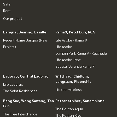
Sale
Rent
Our project
Bangna, Bearing, Lasalle
Rama9, Petchburi, RCA
Regent Home Bangna (New
Life Asoke - Rama 9
Project)
Life Asoke
Lumpini Park Rama 9 - Ratchada
Life Asoke Hype
Supalai Veranda Rama 9
Ladprao, Central Ladprao
Witthayu, Chidlom,
Langsuan, Ploenchit
Life Ladprao
life one wireless
The Saint Residences
Bang Sue, Wong Sawang, Tao
Rattanathibet, Sanambinna
Pun
The Politan Aqua
The Tree Interchange
The Politan Rive