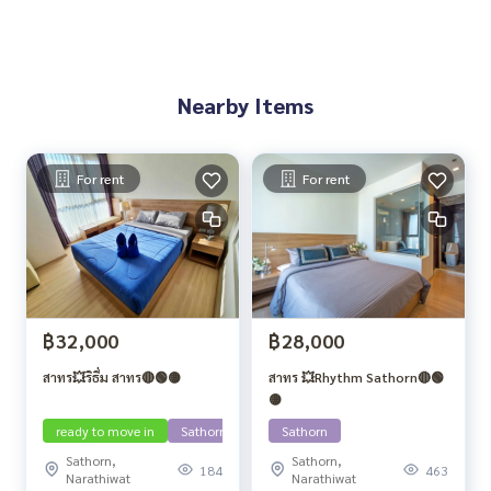
Nearby Items
For rent
For rent
฿32,000
฿28,000
สาทร💥ริธึ่ม สาทร🔴🟢🟡
สาทร 💥Rhythm Sathorn🔴🟢
🟡
ready to move in
Sathorn
Sathorn
Sathorn,
Sathorn,
184
463
Narathiwat
Narathiwat