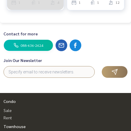
1
1
4
1
1
12
Contact for more
088-636-2624
Join Our Newsletter
Condo
Sale
Rent
Townhouse