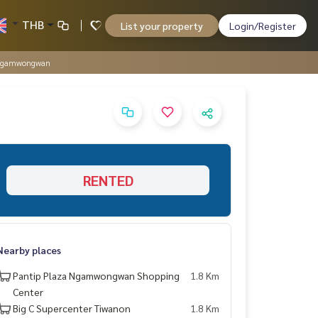
THB
List your property
Login/Register
k Ngamwongwan
RENTED
Nearby places
Pantip Plaza Ngamwongwan Shopping
1.8 Km
Center
Big C Supercenter Tiwanon
1.8 Km