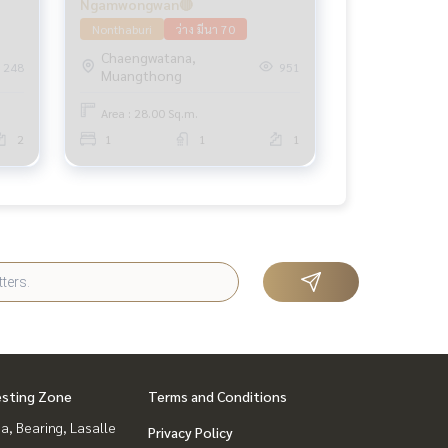
Ngamwongwan🔴
Nonthaburi
ว่าง มีนา 70
Chaengwatana,
248
951
Muangthong
Area : 28.00 Sq.m.
2
1
1
1
esting Zone
Terms and Conditions
a, Bearing, Lasalle
Privacy Policy