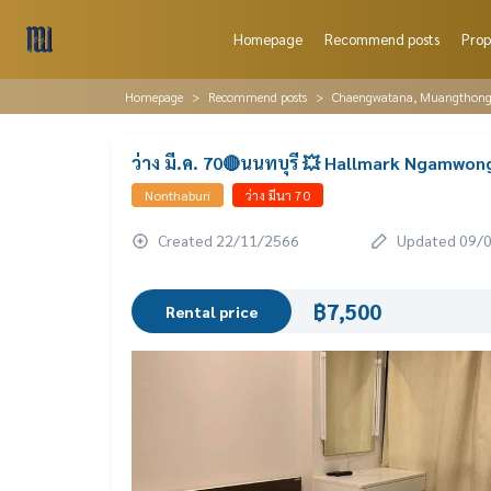
Homepage
Recommend posts
Prop
Homepage
Recommend posts
Chaengwatana, Muangthon
ว่าง มี.ค. 70🔴นนทบุรี 💥 Hallmark Ngamwo
Nonthaburi
ว่าง มีนา 70
Created 22/11/2566
Updated 09/
฿7,500
Rental price