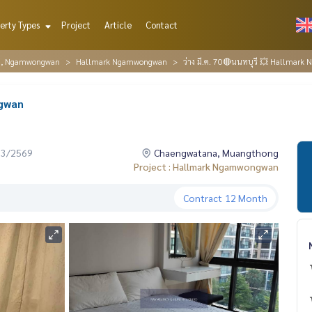
erty Types
Project
Article
Contact
g, Ngamwongwan
Hallmark Ngamwongwan
ว่าง มี.ค. 70🔴นนทบุรี 💥 Hallmar
ngwan
03/2569
Chaengwatana, Muangthong
Project : Hallmark Ngamwongwan
Contract
12 Month