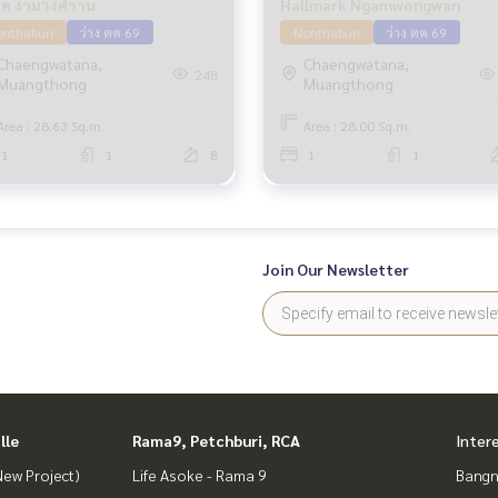
์ค งามวงศ์วาน
Hallmark Ngamwongwan
nthaburi
ว่าง ตค 69
Nonthaburi
ว่าง ตค 69
Chaengwatana,
Chaengwatana,
248
Muangthong
Muangthong
Area : 28.63 Sq.m.
Area : 28.00 Sq.m.
1
1
8
1
1
Join Our Newsletter
lle
Rama9, Petchburi, RCA
Inter
ew Project)
Life Asoke - Rama 9
Bangn