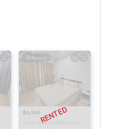
For rent
฿6,500
ว่าง มีค 70 💥นนทบุรึ💥Hallmark