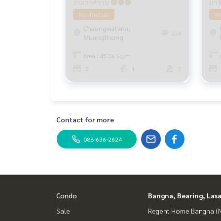
งามวงศ์วาน 🔴🟢🟡
มาร
Nonthaburi
No
Chaengwatana,
224
Muangthong
Area : 45.06 Sq.m.
2
1
7
Contact for more
088-636-2624
Condo
Bangna, Bearing, Lasa
Sale
Regent Home Bangna (N