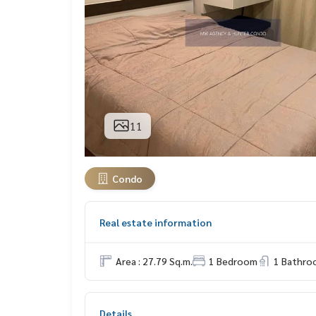
11
Condo
Real estate information
Area : 27.79 Sq.m.
1 Bedroom
1 Bathro
Details