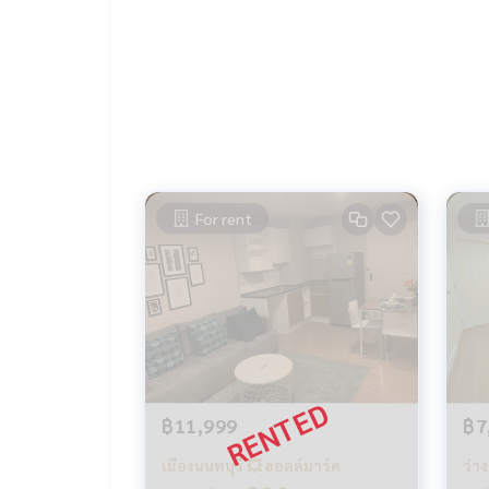
For rent
฿11,999
฿7
เมืองนนทบุรี 💥 ฮอลล์มาร์ค
ว่า