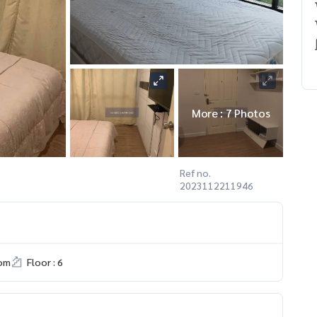
More : 7 Photos
Ref no.
2023112211946
om
Floor : 6