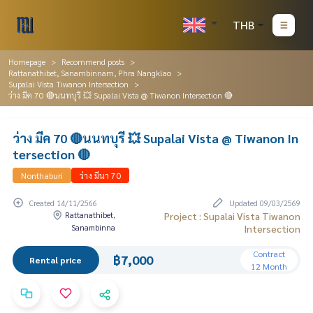
THB
Homepage
Recommend posts
Rattanathibet, Sanambinnam, Phra Nangklao
Supalai Vista Tiwanon Intersection
ว่าง มีค 70 🔴นนทบุรี 💥 Supalai Vista @ Tiwanon Intersection 🔴
ว่าง มีค 70 🔴นนทบุรี 💥 Supalai Vista @ Tiwanon In
tersection 🔴
Nonthaburi
ว่าง มีนา 70
Created 14/11/2566
Updated 09/03/2569
Rattanathibet,
Project : Supalai Vista Tiwanon
Sanambinna
Intersection
Contract
฿7,000
Rental price
12 Month