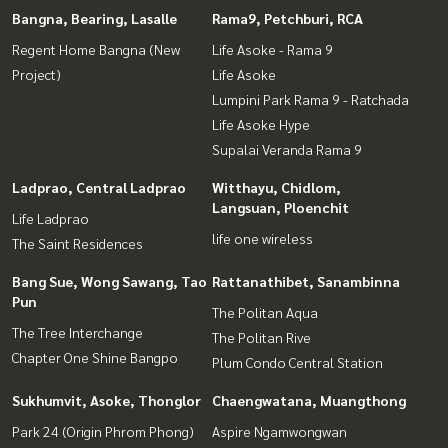
Bangna, Bearing, Lasalle
Rama9, Petchburi, RCA
Regent Home Bangna (New
Life Asoke - Rama 9
Project)
Life Asoke
Lumpini Park Rama 9 - Ratchada
Life Asoke Hype
Supalai Veranda Rama 9
Ladprao, Central Ladprao
Witthayu, Chidlom,
Langsuan, Ploenchit
Life Ladprao
life one wireless
The Saint Residences
Bang Sue, Wong Sawang, Tao
Rattanathibet, Sanambinna
Pun
The Politan Aqua
The Tree Interchange
The Politan Rive
Chapter One Shine Bangpo
Plum Condo Central Station
Sukhumvit, Asoke, Thonglor
Chaengwatana, Muangthong
Park 24 (Origin Phrom Phong)
Aspire Ngamwongwan