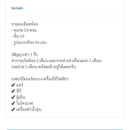
Details
รายละเอียดห้อง
- ขนาด 34 ตรม.
- ชั้น 19
- รูปแบบห้อง Studio
(สัญญาเช่า 1 ปี)
ค่าประกันห้อง 2 เดือน และจ่ายค่าเช่าเดือนแรก 1 เดือน
รวมจ่าย 3 เดือน พร้อมเข้าอยู่ได้เลยครับ
(เฟอร์นิเจอร์ครบ+เครื่องใช้ไฟฟ้า)
🦖 แอร์
🦖 ทีวี
🦖 ตู้เย็น
🦖 ไมโครเวฟ
🦖 เครื่องทำน้ำอุ่น