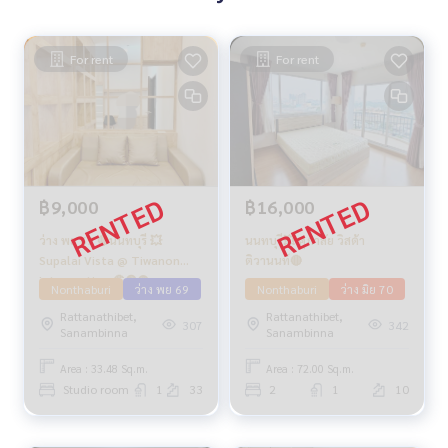
For rent
For rent
฿9,000
฿16,000
ว่าง พย 69 🔴นนทบุรี 💥
นนทบุรี💥 ศุภาลัย วิสต้า
Supalai Vista @ Tiwanon
ติวานนท์🔴
Intersection 🔴🟢🟡
Nonthaburi
ว่าง พย 69
Nonthaburi
ว่าง มิย 70
Rattanathibet,
Rattanathibet,
307
342
Sanambinna
Sanambinna
Area : 33.48 Sq.m.
Area : 72.00 Sq.m.
Studio room
1
33
2
1
10