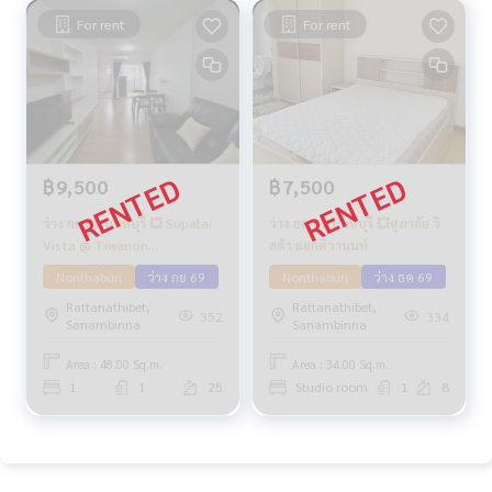
For rent
For rent
฿9,500
฿7,500
ว่าง กย 69 นนทบุรี 💥 Supalai
ว่าง ธค 69 นนทบุรี 💥ศุภาลัย วิ
Vista @ Tiwanon
สต้า แยกติวานนท์
Intersection
Nonthaburi
ว่าง กย 69
Nonthaburi
ว่าง ธค 69
Rattanathibet,
Rattanathibet,
352
334
Sanambinna
Sanambinna
Area : 48.00 Sq.m.
Area : 34.00 Sq.m.
1
1
25
Studio room
1
8