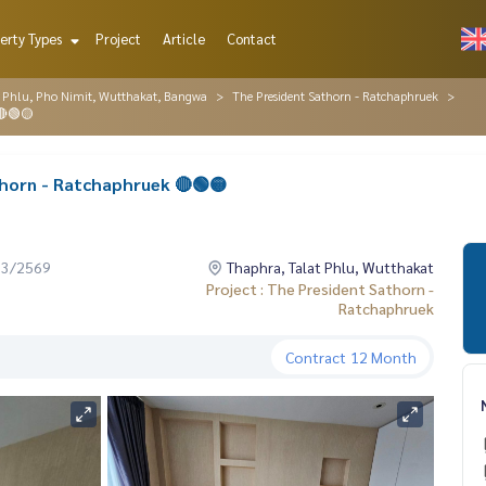
erty Types
Project
Article
Contact
t Phlu, Pho Nimit, Wutthakat, Bangwa
The President Sathorn - Ratchaphruek
🔴🟢🟡
athorn - Ratchaphruek 🔴🟢🟡
03/2569
Thaphra, Talat Phlu, Wutthakat
Project : The President Sathorn -
Ratchaphruek
Contract
12 Month