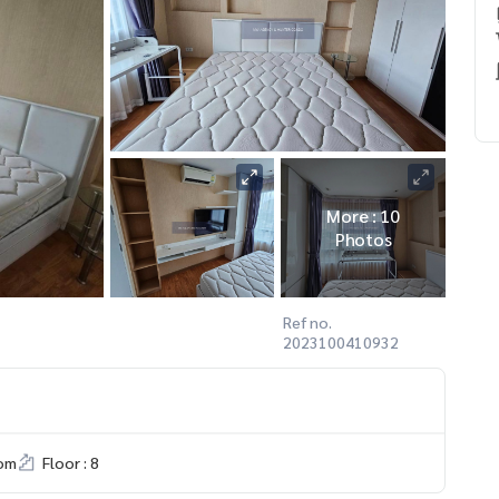
More : 10
Photos
Ref no.
2023100410932
om
Floor : 8