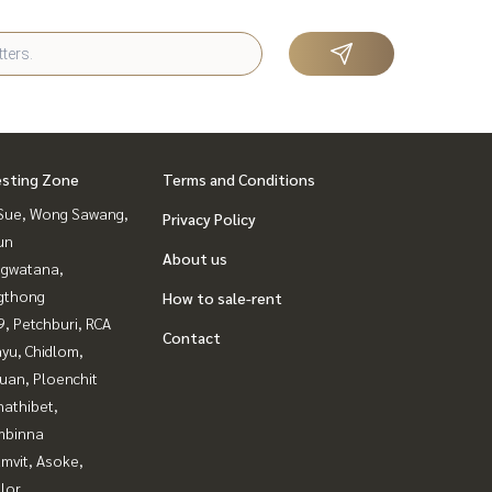
esting Zone
Terms and Conditions
Sue, Wong Sawang,
Privacy Policy
un
About us
gwatana,
gthong
How to sale-rent
, Petchburi, RCA
Contact
yu, Chidlom,
uan, Ploenchit
nathibet,
mbinna
mvit, Asoke,
lor