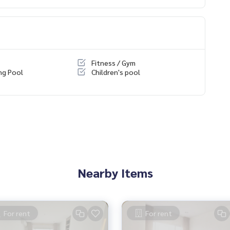
Fitness / Gym
ng Pool
Children's pool
Nearby Items
For rent
For rent