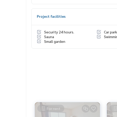
Project facilities
Security 24 hours.
Car park
Sauna
Swimmi
Small garden
For rent