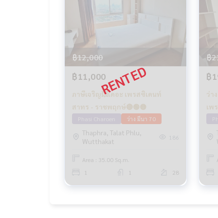
฿12,000
฿2
฿11,000
฿1
ภาษีเจริญ💥เดอะ เพรสซิเดนท์
ว่า
สาทร - ราชพฤกษ์🔴🟢🟡
เพร
Phasi Charoen
ว่าง มีนา 70
Ph
Thaphra, Talat Phlu,
186
Wutthakat
Area : 35.00 Sq.m.
1
1
28