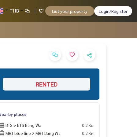
THB
List your property
Login/Register
RENTED
Nearby places
BTS > BTS Bang Wa
0.2 Km
MRT blue line > MRT Bang Wa
0.2 Km