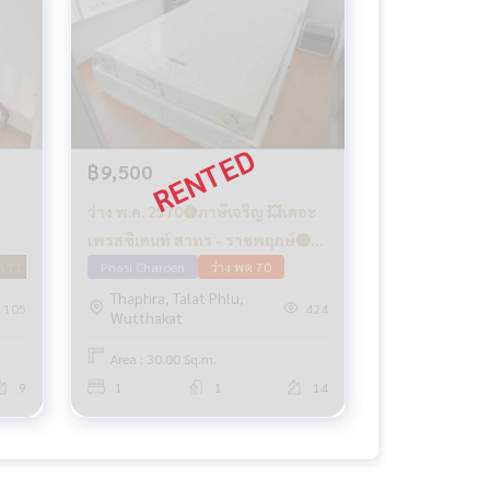
฿9,500
ว่าง พ.ค. 2570🟡ภาษีเจริญ 💥เดอะ
เพรสซิเดนท์ สาทร - ราชพฤกษ์🔴🟢
h 71
🟡
Phasi Charoen
ว่าง พค 70
Thaphra, Talat Phlu,
105
424
Wutthakat
Area : 30.00 Sq.m.
9
1
1
14