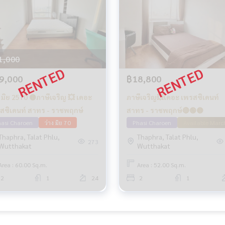
1,000
9,000
฿18,800
ง มิย 2570 🟡ภาษีเจริญ 💥 เดอะ
ภาษีเจริญ💥เดอะ เพรสซิเดนท์
สซิเดนท์ สาทร - ราชพฤกษ์
สาทร - ราชพฤกษ์🔴🟢🟡
asi Charoen
ว่าง มิย 70
Phasi Charoen
Available Marc
Thaphra, Talat Phlu,
Thaphra, Talat Phlu,
273
Wutthakat
Wutthakat
Area : 60.00 Sq.m.
Area : 52.00 Sq.m.
2
1
24
2
1