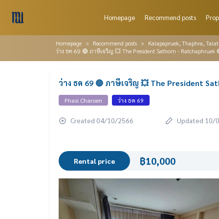
Homepage
Recommend posts
Prop
Homepage
Recommend posts
Kalapapruek, Thaphra, Tala
ว่าง ธค 69 🔴 ภาษีเจริญ 💥 The President Sathorn - Ratchaphruek 
ว่าง ธค 69 🔴 ภาษีเจริญ 💥 The President S
Phasi Charoen
ว่าง ธค 69
Created 04/10/2566
Updated 10/
฿10,000
Rental price