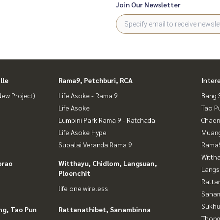
Join Our Newsletter
lle
Rama9, Petchburi, RCA
Inter
ew Project)
Life Asoke - Rama 9
Bang 
Life Asoke
Tao P
Lumpini Park Rama 9 - Ratchada
Chaen
Life Asoke Hype
Muan
Supalai Veranda Rama 9
Rama9
Wittha
prao
Witthayu, Chidlom, Langsuan,
Langs
Ploenchit
Ratta
life one wireless
Sana
Sukhu
ng, Tao Pun
Rattanathibet, Sanambinna
Thong