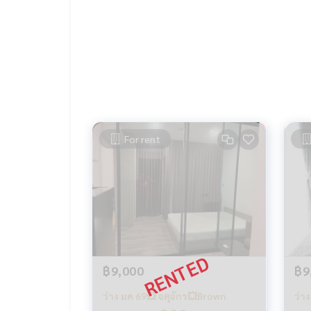
For rent
฿9,000
฿9
ว่าง มค 69💥 จตุจักร💥Brown
ว่า