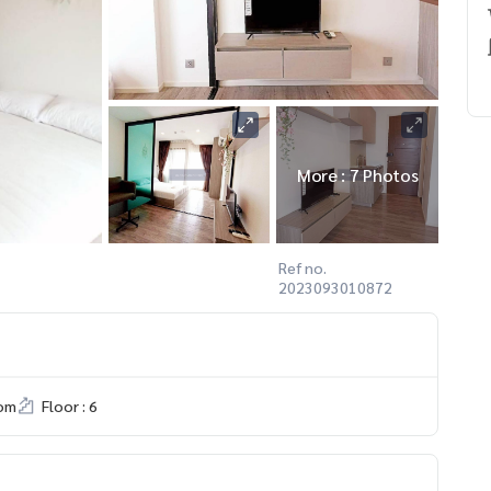
More : 7 Photos
Ref no.
2023093010872
om
Floor : 6