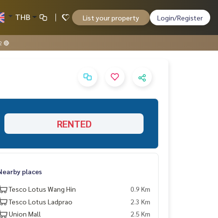
THB
List your property
Login/Register
2 🔴
RENTED
Nearby places
Tesco Lotus Wang Hin
0.9 Km
Tesco Lotus Ladprao
2.3 Km
Union Mall
2.5 Km