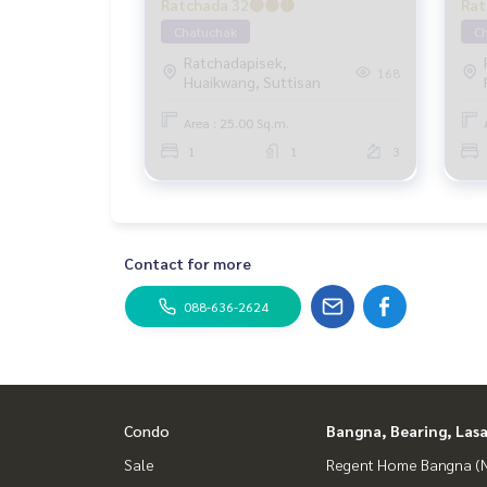
Ratchada 32🔴🟢🟡
Rat
Chatuchak
C
Ratchadapisek,
168
Huaikwang, Suttisan
Area : 25.00 Sq.m.
1
1
3
Contact for more
088-636-2624
Condo
Bangna, Bearing, Lasa
Sale
Regent Home Bangna (N