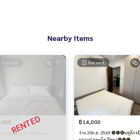
Nearby Items
For rent
For rent
,000
฿14,000
ว่าง 20ก.ย. 2569 🟢🟡🔴จตุจักร
ง สค 69 🔴จตุจักร💥Brown
บราวน์ คอนโด รัชดา🔴🟢🟡