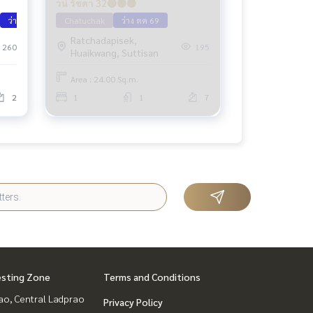
วน์ รัชดา 32🔴🟢🟡
ว่าง กย 69
Chatuchak
ว่าง ตค 69
Ratchadapisek,
260
195
Huaikwang, Suttisan
Area : 24.00 Sq.m.
2
1
1
7
esting Zone
Terms and Conditions
ao, Central Ladprao
Privacy Policy