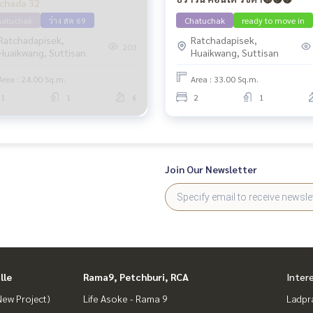
chada 32
hatuchak
ว่าง สค 69
Chatuchak
ready to move in
Ratchadapisek,
Ratchadapisek,
203
Huaikwang, Suttisan
Huaikwang, Suttisan
Area : 24.00 Sq.m.
Area : 33.00 Sq.m.
1
1
6
2
1
Join Our Newsletter
lle
Rama9, Petchburi, RCA
Inter
ew Project)
Life Asoke - Rama 9
Ladpr