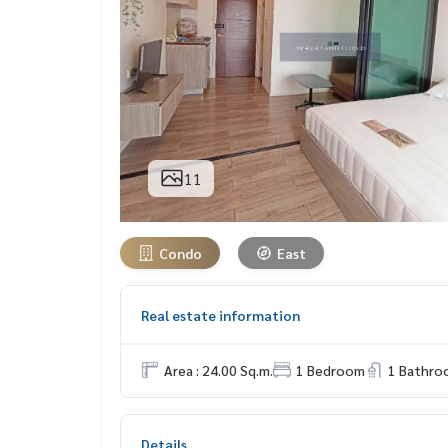
11
Condo
East
Real estate information
Area : 24.00 Sq.m.
1 Bedroom
1 Bathro
Details