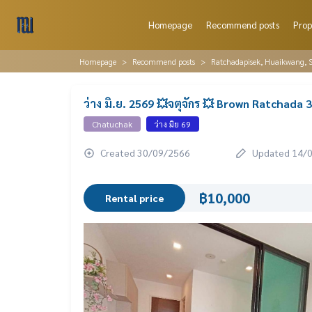
Homepage
Recommend posts
Prop
Homepage
Recommend posts
Ratchadapisek, Huaikwang, S
ว่าง มิ.ย. 2569 💥จตุจักร 💥 Brown Ratchada 3
Chatuchak
ว่าง มิย 69
Created 30/09/2566
Updated 14/
฿10,000
Rental price