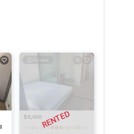
For rent
฿8,000

ว่าง ต.ค. 2569 🟢🟡🔴จตุจักร💥บรา