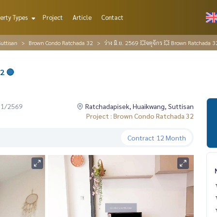
erty Types
Project
Article
Contact
uttisan
Brown Condo Ratchada 32
ว่าง มิ.ย. 2569 💥จตุจักร 💥 Brown Ratchada 3
2 🔴
01/2569
Ratchadapisek, Huaikwang, Suttisan
Project : Brown Condo Ratchada 32
Contract
12 Month