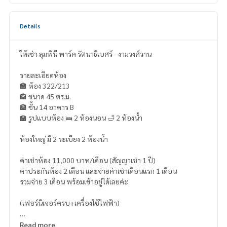
Details
ให้เช่า ลุมพินี พาร์ค รัตนาธิเบศร์ - งามวงศ์วาน
รายละเอียดห้อง
🏣 ห้อง 322/213
🏤 ขนาด 45 ตร.ม.
🏦 ชั้น 14 อาคาร B
🏫 รูปแบบห้อง 🛌 2 ห้องนอน 🛁 2 ห้องน้ำ
ห้องใหญ่ มี 2 ระเบียง 2 ห้องน้ำ
ค่าเช่าห้อง 11,000 บาท/เดือน (สัญญาเช่า 1 ปี)
ค่าประกันห้อง 2 เดือน และจ่ายค่าเช่าเดือนแรก 1 เดือน
รวมจ่าย 3 เดือน พร้อมเข้าอยู่ได้เลยค่ะ
(เฟอร์นิเจอร์ครบ+เครื่องใช้ไฟฟ้า)
🌼 แอร์
Read more