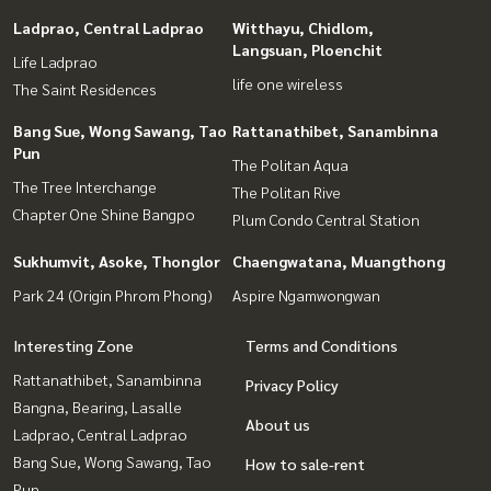
Ladprao, Central Ladprao
Witthayu, Chidlom,
Langsuan, Ploenchit
Life Ladprao
life one wireless
The Saint Residences
Bang Sue, Wong Sawang, Tao
Rattanathibet, Sanambinna
Pun
The Politan Aqua
The Tree Interchange
The Politan Rive
Chapter One Shine Bangpo
Plum Condo Central Station
Sukhumvit, Asoke, Thonglor
Chaengwatana, Muangthong
Park 24 (Origin Phrom Phong)
Aspire Ngamwongwan
Interesting Zone
Terms and Conditions
Rattanathibet, Sanambinna
Privacy Policy
Bangna, Bearing, Lasalle
About us
Ladprao, Central Ladprao
Bang Sue, Wong Sawang, Tao
How to sale-rent
Pun