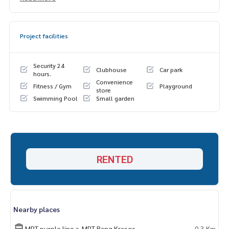
🌼 ทีวี
🌼 ตู้เย็น
🌼 ไมโครเวฟ
Project facilities
🌼 เครื่องทำน้ำอุ่น
Security 24
Clubhouse
Car park
hours.
Convenience
Fitness / Gym
Playground
store
Swimming Pool
Small garden
RENTED
Nearby places
MRT purple line > MRT Bang Krasor
0.3 Km