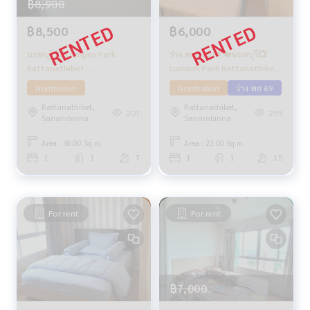
฿8,900
฿8,500
฿6,000
นนทบุรี 💥 Lumpini Park
ว่าง พ.ย. 2569 ❤️นนทบุรี💥
Rattanathibet -
Lumpini Park Rattanathibet
Ngamwongwan
- Ngamwongwan
Nonthaburi
Nonthaburi
ว่าง พย 69
Rattanathibet,
Rattanathibet,
207
259
Sanambinna
Sanambinna
Area : 38.00 Sq.m.
Area : 23.00 Sq.m.
1
1
7
1
1
15
For rent
For rent
฿7,000