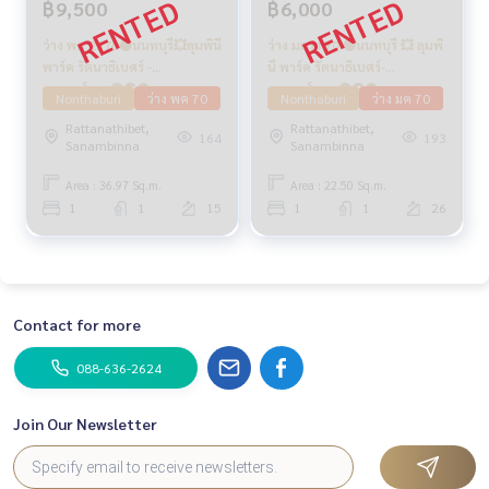
฿9,500
฿6,000
ว่าง พค 2570🟡นนทบุรี💥ลุมพินี
ว่าง มกรา 70 🔴นนทบุรี 💥 ลุมพิ
พาร์ค รัตนาธิเบศร์ -
นี พาร์ค รัตนาธิเบศร์-
งามวงศ์วาน🔴🟢🟡
งามวงศ์วาน 🔴🟢🟡
Nonthaburi
ว่าง พค 70
Nonthaburi
ว่าง มค 70
Rattanathibet,
Rattanathibet,
164
193
Sanambinna
Sanambinna
Area : 36.97 Sq.m.
Area : 22.50 Sq.m.
1
1
15
1
1
26
Contact for more
088-636-2624
Join Our Newsletter