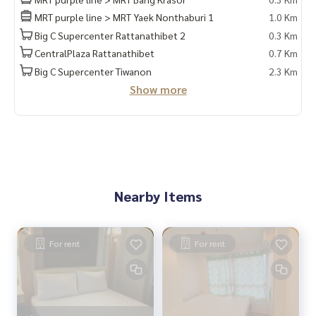
MRT purple line > MRT Yaek Nonthaburi 1
1.0 Km
Big C Supercenter Rattanathibet 2
0.3 Km
CentralPlaza Rattanathibet
0.7 Km
Big C Supercenter Tiwanon
2.3 Km
Show more
Nearby Items
For rent
For rent