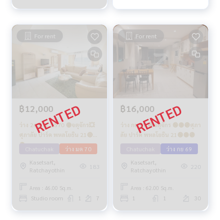
For rent
For rent
฿12,000
฿16,000
ว่าง 26 ม.ค. 2570 🟡จตุจักร💥
ว่าง กย 69 🔴จตุจักร 🟢🟡🟣ศุภา
ศุภาลัย ปาร์ค พหลโยธิน 21🔴🟢
ลัย ปาร์ค พหลโยธิน 21🟢🟡🟣
🟡
Chatuchak
ว่าง มค 70
Chatuchak
ว่าง กย 69
Kasetsart,
Kasetsart,
183
220
Ratchayothin
Ratchayothin
Area : 46.00 Sq.m.
Area : 62.00 Sq.m.
Studio room
1
7
1
1
30