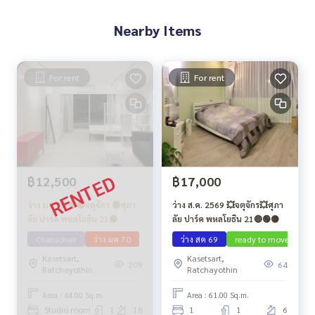
Nearby Items
For rent
For rent
฿12,500
฿17,000
ว่าง มค 70 🔴🟢จตุจักร 🟢ศุภา
ว่าง ส.ค. 2569 💥จตุจักร💥ศุภา
ลัย ปาร์ค พหลโยธิน 21🟢
ลัย ปาร์ค พหลโยธิน 21🔴🟢🟡
Chatuchak
ว่าง มค 70
ว่าง สค 69
ready to move in
Kasetsart,
Kasetsart,
209
64
Ratchayothin
Ratchayothin
Area : 44.00 Sq.m.
Area : 61.00 Sq.m.
Studio room
1
18
1
1
6