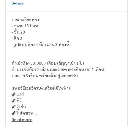
Details
รายละเอียดห้อง
- ขนาด 131 ตรม.
- ชั้น 28
- ตึก 3
- รูปแบบห้อง 3 ห้องนอน 3 ห้องน้ำ
ค่าเช่าห้อง 33,000 / เดือน (สัญญาเช่า 1 ปี)
ค่าประกันห้อง 2 เดือน และจ่ายค่าเช่าเดือนแรก 1 เดือน
รวมจ่าย 3 เดือน พร้อมเข้าอยู่ได้เลยครับ
(เฟอร์นิเจอร์ครบ+เครื่องใช้ไฟฟ้า)
🦖 แอร์
🦖 ทีวี
🦖 ตู้เย็น
🦖 ไมโครเวฟ
🦖 เครื่องทำน้ำอุ่น
Read more
🦖 เครื่องซักผ้า
🦖 เตาไฟฟ้า + เครื่องดูดควัน