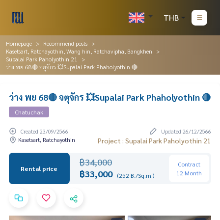
THB
Homepage
Recommend posts
Kasetsart, Ratchayothin, Wang hin, Ratchavipha, Bangkhen
Supalai Park Paholyothin 21
ว่าง พย 68🔴 จตุจักร 💥Supalai Park Phaholyothin 🔴
ว่าง พย 68🔴 จตุจักร 💥Supalai Park Phaholyothin 🔴
Chatuchak
Created 23/09/2566
Updated 26/12/2566
Kasetsart, Ratchayothin
Project : Supalai Park Paholyothin 21
฿34,000
Contract
Rental price
฿33,000
12 Month
(252 B./Sq.m.)