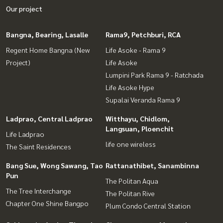
Our project
Bangna, Bearing, Lasalle
Rama9, Petchburi, RCA
Regent Home Bangna (New
Life Asoke - Rama 9
Project)
Life Asoke
Lumpini Park Rama 9 - Ratchada
Life Asoke Hype
Supalai Veranda Rama 9
Ladprao, Central Ladprao
Witthayu, Chidlom,
Langsuan, Ploenchit
Life Ladprao
life one wireless
The Saint Residences
Bang Sue, Wong Sawang, Tao
Rattanathibet, Sanambinna
Pun
The Politan Aqua
The Tree Interchange
The Politan Rive
Chapter One Shine Bangpo
Plum Condo Central Station