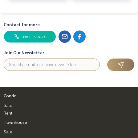
Contact for more
088-636-2624
Join Our Newsletter
Condo
Sale
Rent
Townhouse
Sale