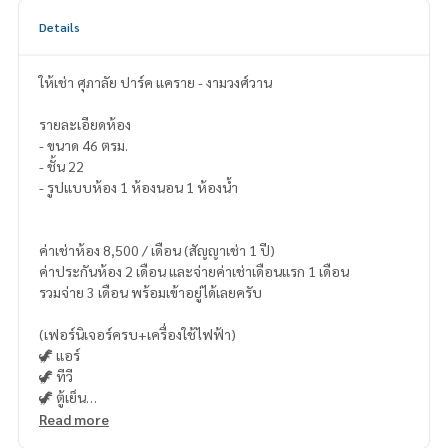
Details
ให้เช่า ศุภาลัย ปาร์ค แคราย - งามวงศ์วาน
รายละเอียดห้อง
- ขนาด 46 ตรม.
- ชั้น 22
- รูปแบบห้อง 1 ห้องนอน 1 ห้องน้ำ
ค่าเช่าห้อง 8,500 / เดือน (สัญญาเช่า 1 ปี)
ค่าประกันห้อง 2 เดือน และจ่ายค่าเช่าเดือนแรก 1 เดือน
รวมจ่าย 3 เดือน พร้อมเข้าอยู่ได้เลยครับ
(เฟอร์นิเจอร์ครบ+เครื่องใช้ไฟฟ้า)
🦖 แอร์
🦖 ทีวี
🦖 ตู้เย็น
🦖 ไมโครเวฟ
Read more
🦖 เครื่องทำน้ำอุ่น