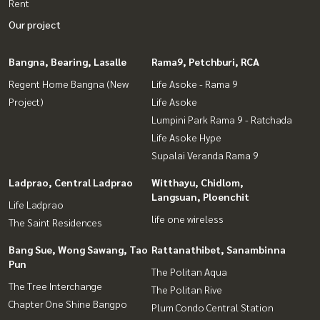
Rent
Our project
Bangna, Bearing, Lasalle
Rama9, Petchburi, RCA
Regent Home Bangna (New
Life Asoke - Rama 9
Project)
Life Asoke
Lumpini Park Rama 9 - Ratchada
Life Asoke Hype
Supalai Veranda Rama 9
Ladprao, Central Ladprao
Witthayu, Chidlom,
Langsuan, Ploenchit
Life Ladprao
life one wireless
The Saint Residences
Bang Sue, Wong Sawang, Tao
Rattanathibet, Sanambinna
Pun
The Politan Aqua
The Tree Interchange
The Politan Rive
Chapter One Shine Bangpo
Plum Condo Central Station