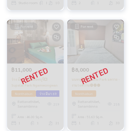
Studio room
1
10
2
1
30
For rent
For rent
฿11,000
฿8,000
ว่าง มีนา 69💥นนทบุรึ💥
นนทบุรี💥Supalai Park แคราย -
Supalai Park Ngamwongwan
งามวงศ์วาน🔴🟢🟡
Nonthaburi
ว่าง มีนา 69
Nonthaburi
Rattanathibet,
Rattanathibet,
219
218
Sanambinna
Sanambinna
Area : 46.00 Sq.m.
Area : 51.63 Sq.m.
1
1
21
1
1
33