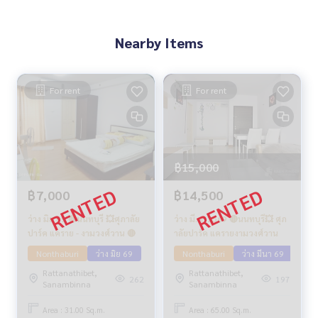
Nearby Items
For rent
For rent
฿15,000
฿7,000
฿14,500
ว่าง มิย 69 🔴นนทบุรี 💥ศุภาลัย
ว่าง มี.ค. 2569 🔴นนทบุรึ💥 ศุภ
ปาร์ค แคราย - งามวงศ์วาน 🔴
าลัยปาร์ค แครายงามวงศ์วาน
Nonthaburi
ว่าง มิย 69
Nonthaburi
ว่าง มีนา 69
Rattanathibet,
Rattanathibet,
262
197
Sanambinna
Sanambinna
Area : 31.00 Sq.m.
Area : 65.00 Sq.m.