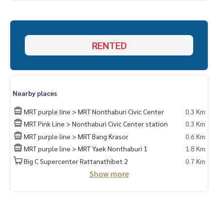
🦖 เครื่องซักผ้า
RENTED
Nearby places
MRT purple line > MRT Nonthaburi Civic Center
0.3 Km
MRT Pink Line > Nonthaburi Civic Center station
0.3 Km
MRT purple line > MRT Bang Krasor
0.6 Km
MRT purple line > MRT Yaek Nonthaburi 1
1.8 Km
Big C Supercenter Rattanathibet 2
0.7 Km
Show more