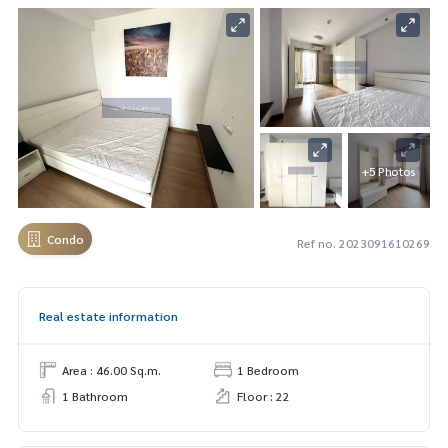
+5 Photos
Condo
Ref no. 2023091610269
Real estate information
Area : 46.00 Sq.m.
1 Bedroom
1 Bathroom
Floor : 22